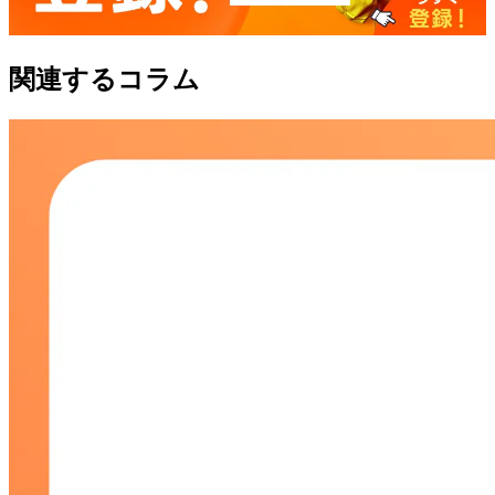
関連するコラム