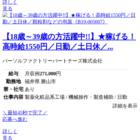
詳しく
見る
【18歳～39歳の方活躍中!!】★稼げる！
高時給1550円／日勤／土日休／...
パーソルファクトリーパートナーズ株式会社
給与
月収例
271,000
円
勤務地
福井県 勝山市
寮・社宅
あり
仕事内容
製薬化粧品系工場 / 機械操作・製造補助 / 日勤
詳細を表示
＼最短45秒で完了／
応募へ進む
詳しく
見る