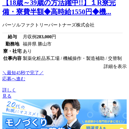
【18歳～39歳の方活躍中!!】１R寮完
備・寮費半額◆高時給1550円◆機...
パーソルファクトリーパートナーズ株式会社
給与
月収例
283,000
円
勤務地
福井県 勝山市
寮・社宅
あり
仕事内容
製薬化粧品系工場 / 機械操作・製造補助 / 交替制
詳細を表示
＼最短45秒で完了／
応募へ進む
詳しく
見る