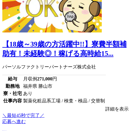
【18歳～39歳の方活躍中!!】寮費半額補
助有！未経験◎！稼げる高時給15...
パーソルファクトリーパートナーズ株式会社
給与
月収例
271,000
円
勤務地
福井県 勝山市
寮・社宅
あり
仕事内容
製薬化粧品系工場 / 検査・検品 / 交替制
詳細を表示
＼最短45秒で完了／
応募へ進む