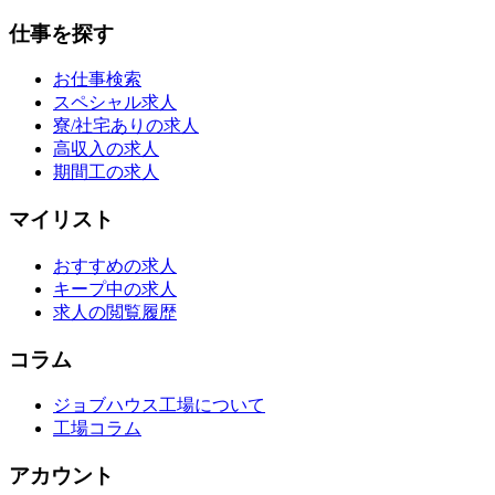
仕事を探す
お仕事検索
スペシャル求人
寮/社宅ありの求人
高収入の求人
期間工の求人
マイリスト
おすすめの求人
キープ中の求人
求人の閲覧履歴
コラム
ジョブハウス工場について
工場コラム
アカウント