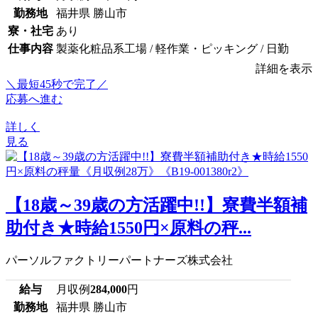
勤務地
福井県 勝山市
寮・社宅
あり
仕事内容
製薬化粧品系工場 / 軽作業・ピッキング / 日勤
詳細を表示
＼最短45秒で完了／
応募へ進む
詳しく
見る
【18歳～39歳の方活躍中!!】寮費半額補
助付き★時給1550円×原料の秤...
パーソルファクトリーパートナーズ株式会社
給与
月収例
284,000
円
勤務地
福井県 勝山市