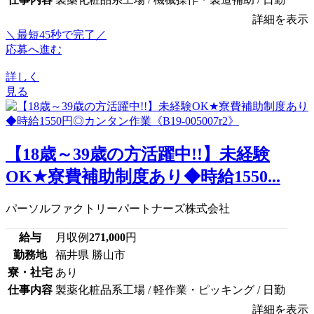
詳細を表示
＼最短45秒で完了／
応募へ進む
詳しく
見る
【18歳～39歳の方活躍中!!】未経験
OK★寮費補助制度あり◆時給1550...
パーソルファクトリーパートナーズ株式会社
給与
月収例
271,000
円
勤務地
福井県 勝山市
寮・社宅
あり
仕事内容
製薬化粧品系工場 / 軽作業・ピッキング / 日勤
詳細を表示