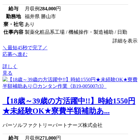
給与
月収例
284,000
円
勤務地
福井県 勝山市
寮・社宅
あり
仕事内容
製薬化粧品系工場 / 機械操作・製造補助 / 日勤
詳細を表示
＼最短45秒で完了／
応募へ進む
詳しく
見る
【18歳～39歳の方活躍中!!】時給1550円
★未経験OK★寮費半額補助あ...
パーソルファクトリーパートナーズ株式会社
給与
月収例
271,000
円