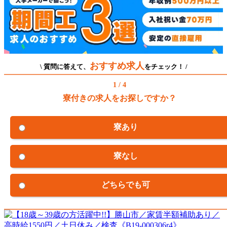
おすすめ求人
\ 質問に答えて、
をチェック！ /
1 / 4
寮付きの求人をお探しですか？
寮あり
寮なし
どちらでも可