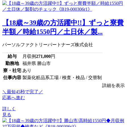
【18歳～39歳の方活躍中!!】ずっと寮費
半額／時給1550円／土日休／製...
パーソルファクトリーパートナーズ株式会社
給与
月収例
271,000
円
勤務地
福井県 勝山市
寮・社宅
あり
仕事内容
製薬化粧品系工場 / 検査・検品 / 交替制
詳細を表示
＼最短45秒で完了／
応募へ進む
詳しく
見る