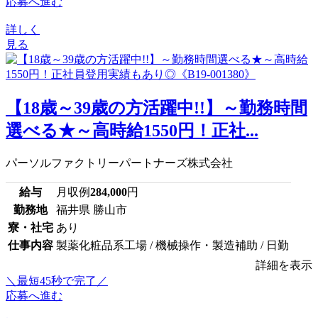
応募へ進む
詳しく
見る
【18歳～39歳の方活躍中!!】～勤務時間
選べる★～高時給1550円！正社...
パーソルファクトリーパートナーズ株式会社
給与
月収例
284,000
円
勤務地
福井県 勝山市
寮・社宅
あり
仕事内容
製薬化粧品系工場 / 機械操作・製造補助 / 日勤
詳細を表示
＼最短45秒で完了／
応募へ進む