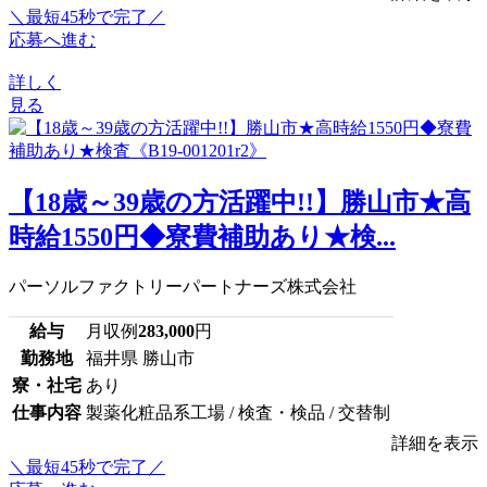
＼最短45秒で完了／
応募へ進む
詳しく
見る
【18歳～39歳の方活躍中!!】勝山市★高
時給1550円◆寮費補助あり★検...
パーソルファクトリーパートナーズ株式会社
給与
月収例
283,000
円
勤務地
福井県 勝山市
寮・社宅
あり
仕事内容
製薬化粧品系工場 / 検査・検品 / 交替制
詳細を表示
＼最短45秒で完了／