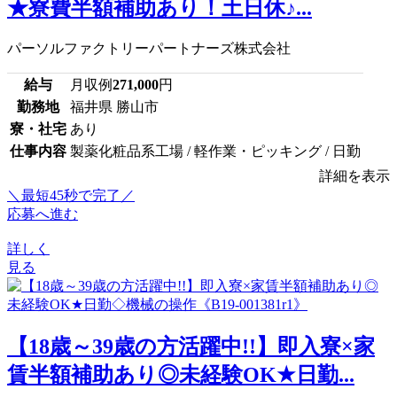
★寮費半額補助あり！土日休♪...
パーソルファクトリーパートナーズ株式会社
給与
月収例
271,000
円
勤務地
福井県 勝山市
寮・社宅
あり
仕事内容
製薬化粧品系工場 / 軽作業・ピッキング / 日勤
詳細を表示
＼最短45秒で完了／
応募へ進む
詳しく
見る
【18歳～39歳の方活躍中!!】即入寮×家
賃半額補助あり◎未経験OK★日勤...