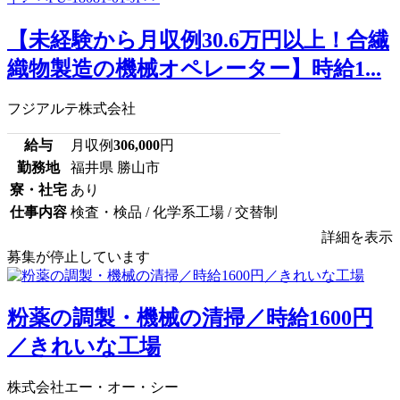
【未経験から月収例30.6万円以上！合繊
織物製造の機械オペレーター】時給1...
フジアルテ株式会社
給与
月収例
306,000
円
勤務地
福井県 勝山市
寮・社宅
あり
仕事内容
検査・検品 / 化学系工場 / 交替制
詳細を表示
募集が停止しています
粉薬の調製・機械の清掃／時給1600円
／きれいな工場
株式会社エー・オー・シー