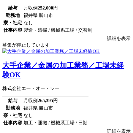
給与
月収例
252,000
円
勤務地
福井県 勝山市
寮・社宅
なし
仕事内容
製造・清掃 / 機械系工場 / 交替制
詳細を表示
募集が停止しています
大手企業／金属の加工業務／工場未経
験OK
株式会社エー・オー・シー
給与
月収例
265,395
円
勤務地
福井県 勝山市
寮・社宅
なし
仕事内容
加工・運搬 / 機械系工場 / 日勤
詳細を表示