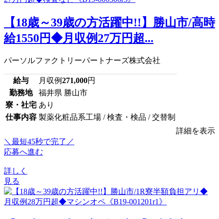
【18歳～39歳の方活躍中!!】勝山市/高時
給1550円◆月収例27万円超...
パーソルファクトリーパートナーズ株式会社
給与
月収例
271,000
円
勤務地
福井県 勝山市
寮・社宅
あり
仕事内容
製薬化粧品系工場 / 検査・検品 / 交替制
詳細を表示
＼最短45秒で完了／
応募へ進む
詳しく
見る