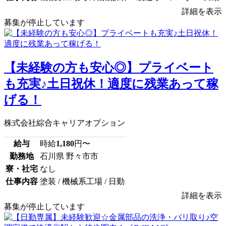
詳細を表示
募集が停止しています
【未経験の方も安心◎】プライベート
も充実♪土日祝休！適度に残業あって稼
げる！
株式会社綜合キャリアオプション
給与
時給
1,180
円〜
勤務地
石川県 野々市市
寮・社宅
なし
仕事内容
塗装 / 機械系工場 / 日勤
詳細を表示
募集が停止しています