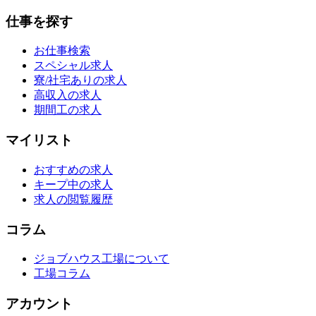
仕事を探す
お仕事検索
スペシャル求人
寮/社宅ありの求人
高収入の求人
期間工の求人
マイリスト
おすすめの求人
キープ中の求人
求人の閲覧履歴
コラム
ジョブハウス工場について
工場コラム
アカウント