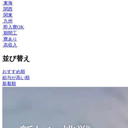
東海
関西
関東
九州
即入寮OK
期間工
寮あり
高収入
並び替え
おすすめ順
給与が高い順
新着順