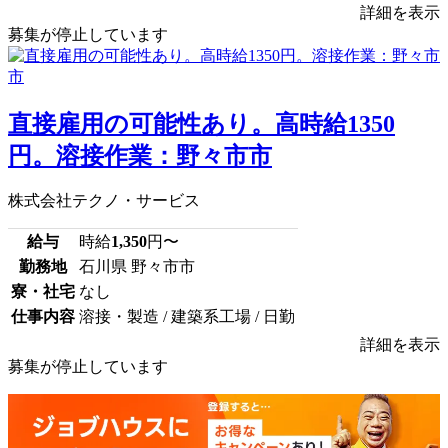
詳細を表示
募集が停止しています
直接雇用の可能性あり。高時給1350
円。溶接作業：野々市市
株式会社テクノ・サービス
給与
時給
1,350
円〜
勤務地
石川県 野々市市
寮・社宅
なし
仕事内容
溶接・製造 / 建築系工場 / 日勤
詳細を表示
募集が停止しています