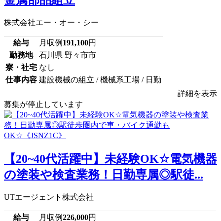
金属部品組立
株式会社エー・オー・シー
給与
月収例
191,100
円
勤務地
石川県 野々市市
寮・社宅
なし
仕事内容
建設機械の組立 / 機械系工場 / 日勤
詳細を表示
募集が停止しています
【20~40代活躍中】未経験OK☆電気機器
の塗装や検査業務！日勤専属◎駅徒...
UTエージェント株式会社
給与
月収例
226,000
円