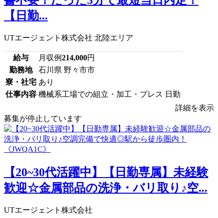
書不要！たった3分で最短当日内定！
【日勤...
UTエージェント株式会社 北陸エリア
給与
月収例
214,000
円
勤務地
石川県 野々市市
寮・社宅
あり
仕事内容
機械系工場での組立・加工・プレス 日勤
詳細を表示
募集が停止しています
【20~30代活躍中】【日勤専属】未経験
歓迎☆金属部品の洗浄・バリ取り♪空...
UTエージェント株式会社