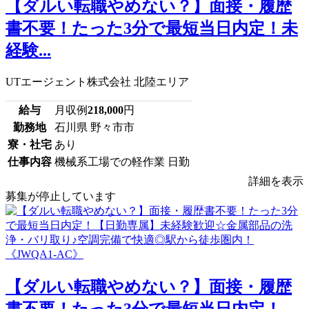
【ダルい転職やめない？】面接・履歴
書不要！たった3分で最短当日内定！未
経験...
UTエージェント株式会社 北陸エリア
給与
月収例
218,000
円
勤務地
石川県 野々市市
寮・社宅
あり
仕事内容
機械系工場での軽作業 日勤
詳細を表示
募集が停止しています
【ダルい転職やめない？】面接・履歴