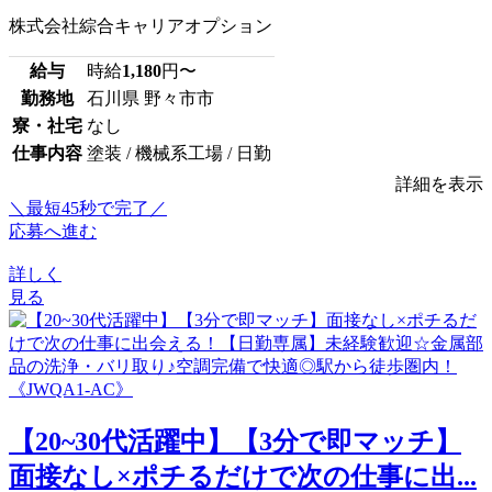
株式会社綜合キャリアオプション
給与
時給
1,180
円〜
勤務地
石川県 野々市市
寮・社宅
なし
仕事内容
塗装 / 機械系工場 / 日勤
詳細を表示
＼最短45秒で完了／
応募へ進む
詳しく
見る
【20~30代活躍中】【3分で即マッチ】
面接なし×ポチるだけで次の仕事に出...