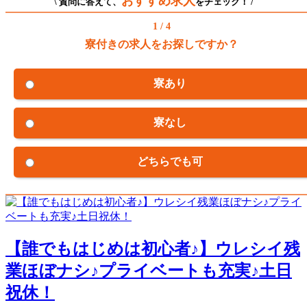
おすすめ求人
\ 質問に答えて、
をチェック！ /
1 / 4
寮付きの求人をお探しですか？
寮あり
寮なし
どちらでも可
【誰でもはじめは初心者♪】ウレシイ残
業ほぼナシ♪プライベートも充実♪土日
祝休！