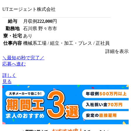
UTエージェント株式会社
給与
月収例
222,000
円
勤務地
石川県 野々市市
寮・社宅
あり
仕事内容
機械系工場 / 組立・加工・プレス / 正社員
詳細を表示
＼最短45秒で完了／
応募へ進む
詳しく
見る