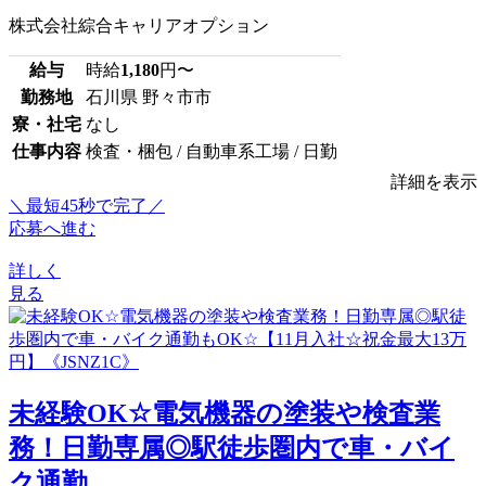
株式会社綜合キャリアオプション
給与
時給
1,180
円〜
勤務地
石川県 野々市市
寮・社宅
なし
仕事内容
検査・梱包 / 自動車系工場 / 日勤
詳細を表示
＼最短45秒で完了／
応募へ進む
詳しく
見る
未経験OK☆電気機器の塗装や検査業
務！日勤専属◎駅徒歩圏内で車・バイ
ク通勤...