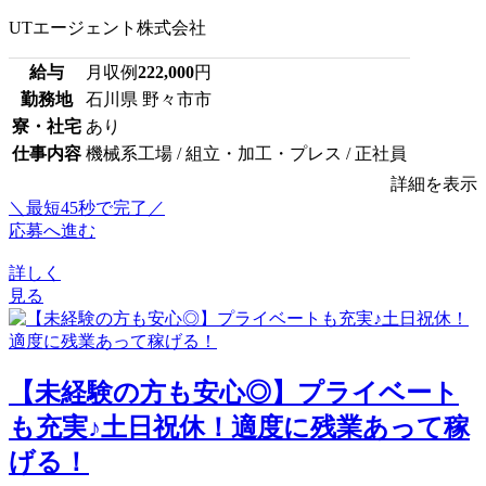
UTエージェント株式会社
給与
月収例
222,000
円
勤務地
石川県 野々市市
寮・社宅
あり
仕事内容
機械系工場 / 組立・加工・プレス / 正社員
詳細を表示
＼最短45秒で完了／
応募へ進む
詳しく
見る
【未経験の方も安心◎】プライベート
も充実♪土日祝休！適度に残業あって稼
げる！