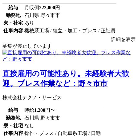
給与
月収例
222,000
円
勤務地
石川県 野々市市
寮・社宅
あり
仕事内容
機械系工場 / 組立・加工・プレス / 正社員
詳細を表示
募集が停止しています
直接雇用の可能性あり。未経験者大歓
迎。プレス作業など：野々市市
株式会社テクノ・サービス
給与
時給
1,200
円〜
勤務地
石川県 野々市市
寮・社宅
なし
仕事内容
操作・プレス / 自動車系工場 / 日勤