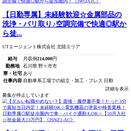
【日勤専属】未経験歓迎☆金属部品の
洗浄・バリ取り♪空調完備で快適◎駅か
ら徒...
UTエージェント株式会社 北陸エリア
給与
月収例
214,000
円
勤務地
石川県 野々市市
寮・社宅
あり
仕事内容
自動車系工場での組立・加工・プレス 日勤
詳細を表示
募集が停止しています