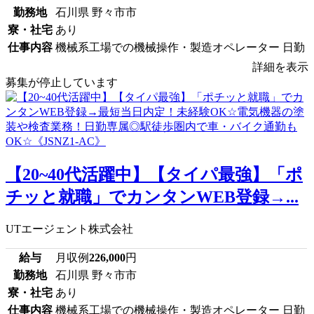
勤務地
石川県 野々市市
寮・社宅
あり
仕事内容
機械系工場での機械操作・製造オペレーター 日勤
詳細を表示
募集が停止しています
【20~40代活躍中】【タイパ最強】「ポ
チッと就職」でカンタンWEB登録→...
UTエージェント株式会社
給与
月収例
226,000
円
勤務地
石川県 野々市市
寮・社宅
あり
仕事内容
機械系工場での機械操作・製造オペレーター 日勤