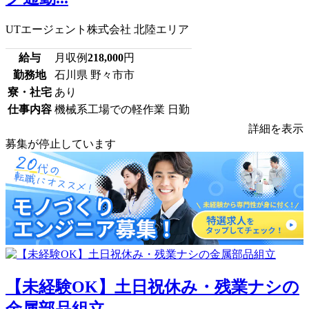
UTエージェント株式会社 北陸エリア
給与
月収例
218,000
円
勤務地
石川県 野々市市
寮・社宅
あり
仕事内容
機械系工場での軽作業 日勤
詳細を表示
募集が停止しています
【未経験OK】土日祝休み・残業ナシの