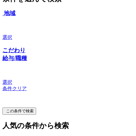
地域
選択
こだわり
給与/職種
選択
条件クリア
この条件で検索
人気の条件から検索