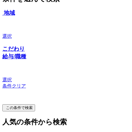
地域
選択
こだわり
給与/職種
選択
条件クリア
この条件で検索
人気の条件から検索