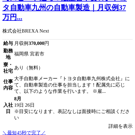
タ自動車九州の自動車製造｜月収例37
万円...
株式会社BREXA Next
給与
月収例
370,000
円
勤務
福岡県 宮若市
地
寮・
あり（無料）
社宅
大手自動車メーカー『トヨタ自動車九州株式会社』に
仕事
て、自動車製造の仕事を担当します！配属先に応じ
内容
て、以下のような作業を行います。 ※雇...
8月
入社
19日
26日
日
※目安になります、表記なしは面接時にご相談くださ
い
詳細を表示
＼最短45秒で完了／