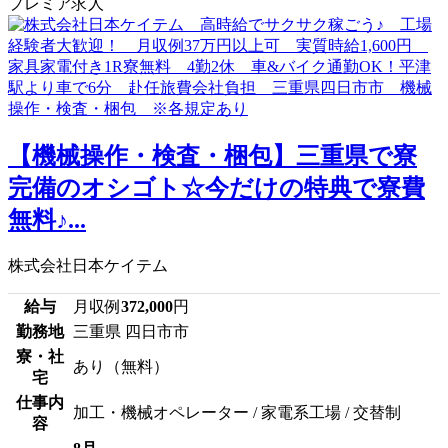
プレミア求人
【機械操作・検査・梱包】三重県で寮
完備のオシゴト☆今だけの特典で寮費
無料♪...
株式会社日本ケイテム
給与
月収例
372,000
円
勤務地
三重県 四日市市
寮・社
あり（無料）
宅
仕事内
加工・機械オペレーター / 家電系工場 / 交替制
容