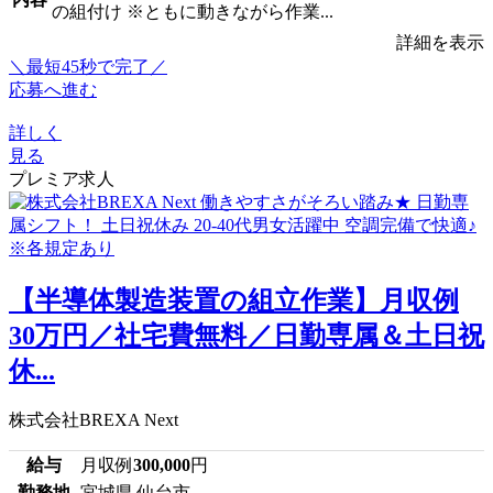
の組付け ※ともに動きながら作業...
詳細を表示
＼最短45秒で完了／
応募へ進む
詳しく
見る
プレミア求人
【半導体製造装置の組立作業】月収例
30万円／社宅費無料／日勤専属＆土日祝
休...
株式会社BREXA Next
給与
月収例
300,000
円
勤務地
宮城県 仙台市