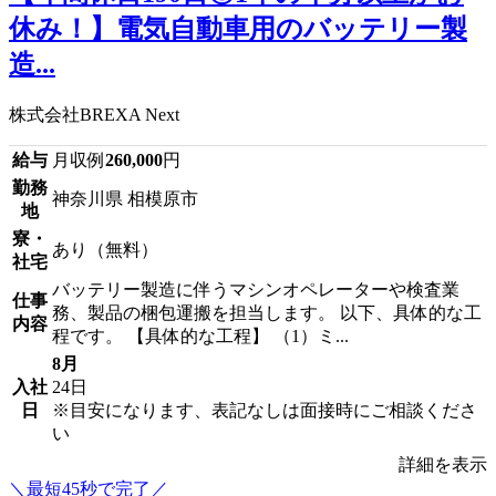
休み！】電気自動車用のバッテリー製
造...
株式会社BREXA Next
給与
月収例
260,000
円
勤務
神奈川県 相模原市
地
寮・
あり（無料）
社宅
バッテリー製造に伴うマシンオペレーターや検査業
仕事
務、製品の梱包運搬を担当します。 以下、具体的な工
内容
程です。 【具体的な工程】 （1）ミ...
8月
入社
24日
日
※目安になります、表記なしは面接時にご相談くださ
い
詳細を表示
＼最短45秒で完了／