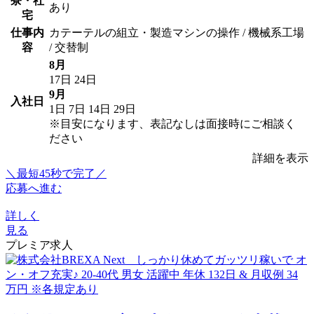
寮・社
あり
宅
仕事内
カテーテルの組立・製造マシンの操作 / 機械系工場
容
/ 交替制
8月
17日
24日
9月
入社日
1日
7日
14日
29日
※目安になります、表記なしは面接時にご相談く
ださい
詳細を表示
＼最短45秒で完了／
応募へ進む
詳しく
見る
プレミア求人