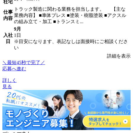
社宅
トラック製造に関わる業務を担当します。 【主な
仕事
業務内容】 ■車体プレス ■塗装・樹脂塗装 ■アクスル
内容
の組み立て・加工 ■トランスミ...
9月
入社
1日
日
※目安になります、表記なしは面接時にご相談くださ
い
詳細を表示
＼最短45秒で完了／
応募へ進む
詳しく
見る