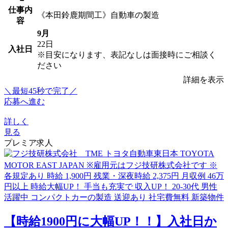
仕事内
《本田鈴鹿期間工》自動車の製造
容
9月
22日
入社日
※目安になります、表記なしは面接時にご相談く
ださい
詳細を表示
＼最短45秒で完了／
応募へ進む
詳しく
見る
プレミア求人
【時給1900円に大幅UP！！】入社日か