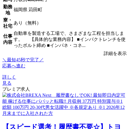
勤務
福岡県 苅田町
地
寮・
あり（無料）
社宅
自動車を製造する工場で、さまざまな工程を担当しま
仕事
す。 【具体的な業務内容】 ■インパクトレンチを使
内容
ったボルト締め ■インパネ・コネ...
詳細を表示
＼最短45秒で完了／
応募へ進む
詳しく
見る
プレミア求人
【スピード選考！履歴書不要☆】トヨ