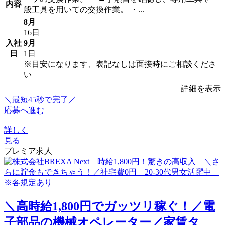
内容
般工具を用いての交換作業。 ・...
8月
16日
入社
9月
日
1日
※目安になります、表記なしは面接時にご相談くださ
い
詳細を表示
＼最短45秒で完了／
応募へ進む
詳しく
見る
プレミア求人
＼高時給1,800円でガッツリ稼ぐ！／電
子部品の機械オペレーター／家賃タ