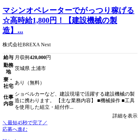
マシンオペレーターでがっつり稼げる
☆高時給1,800円！【建設機械の製
造】...
株式会社BREXA Next
給与
月収例
420,000
円
勤務
茨城県 土浦市
地
寮・
あり（無料）
社宅
ショベルカーなど、建設現場で活躍する建設機械の製
仕事
造に携わります。 【主な業務内容】 ■機械操作 ■工具
内容
を使用した組立・組付作...
詳細を表示
＼最短45秒で完了／
応募へ進む