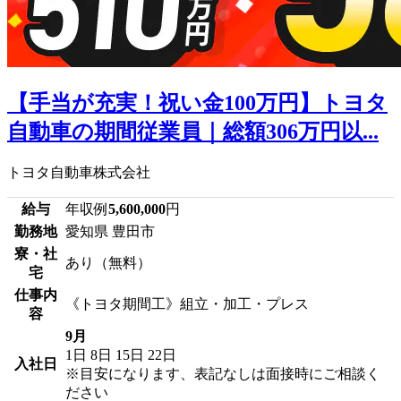
【手当が充実！祝い金100万円】トヨタ
自動車の期間従業員｜総額306万円以...
トヨタ自動車株式会社
給与
年収例
5,600,000
円
勤務地
愛知県 豊田市
寮・社
あり（無料）
宅
仕事内
《トヨタ期間工》組立・加工・プレス
容
9月
1日
8日
15日
22日
入社日
※目安になります、表記なしは面接時にご相談く
ださい