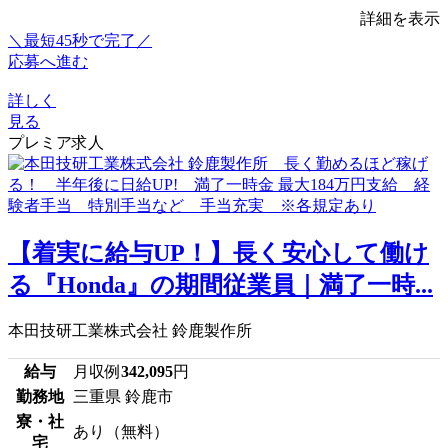
詳細を表示
＼最短45秒で完了／
応募へ進む
詳しく
見る
プレミア求人
【着実に給与UP！】長く安心して働け
る『Honda』の期間従業員｜満了一時...
本田技研工業株式会社 鈴鹿製作所
給与
月収例
342,095
円
勤務地
三重県 鈴鹿市
寮・社
あり（無料）
宅