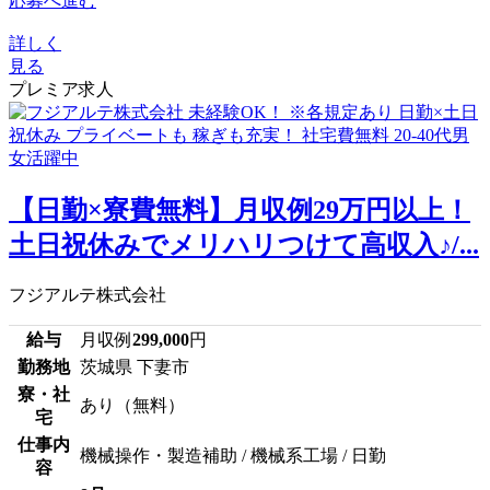
応募へ進む
詳しく
見る
プレミア求人
【日勤×寮費無料】月収例29万円以上！
土日祝休みでメリハリつけて高収入♪/...
フジアルテ株式会社
給与
月収例
299,000
円
勤務地
茨城県 下妻市
寮・社
あり（無料）
宅
仕事内
機械操作・製造補助 / 機械系工場 / 日勤
容