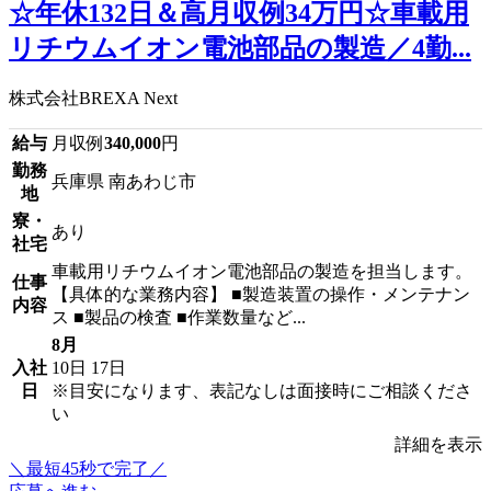
☆年休132日＆高月収例34万円☆車載用
リチウムイオン電池部品の製造／4勤...
株式会社BREXA Next
給与
月収例
340,000
円
勤務
兵庫県 南あわじ市
地
寮・
あり
社宅
車載用リチウムイオン電池部品の製造を担当します。
仕事
【具体的な業務内容】 ■製造装置の操作・メンテナン
内容
ス ■製品の検査 ■作業数量など...
8月
入社
10日
17日
日
※目安になります、表記なしは面接時にご相談くださ
い
詳細を表示
＼最短45秒で完了／