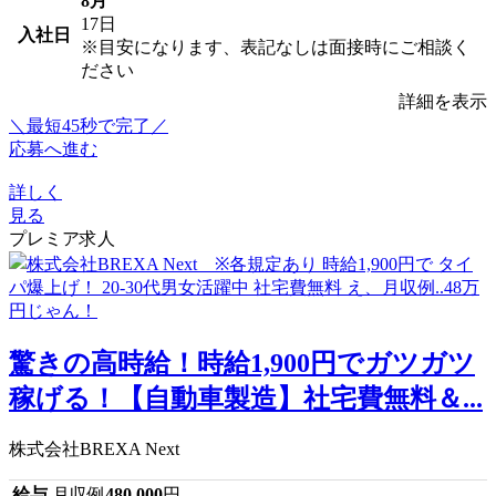
8月
17日
入社日
※目安になります、表記なしは面接時にご相談く
ださい
詳細を表示
＼最短45秒で完了／
応募へ進む
詳しく
見る
プレミア求人
驚きの高時給！時給1,900円でガツガツ
稼げる！【自動車製造】社宅費無料＆...
株式会社BREXA Next
給与
月収例
480,000
円