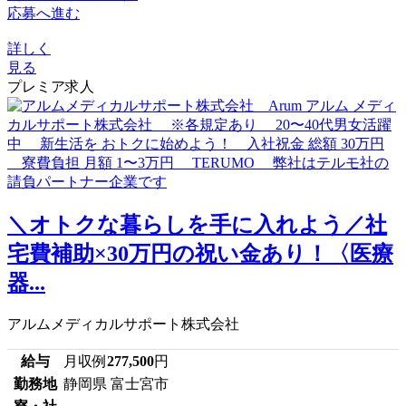
応募へ進む
詳しく
見る
プレミア求人
＼オトクな暮らしを手に入れよう／社
宅費補助×30万円の祝い金あり！〈医療
器...
アルムメディカルサポート株式会社
給与
月収例
277,500
円
勤務地
静岡県 富士宮市