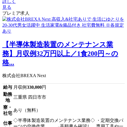
詳しく
見る
プレミア求人
【半導体製造装置のメンテナンス業
務】月収例32万円以上／1食200円～の
格...
株式会社BREXA Next
給与
月収例
330,000
円
勤務
三重県 四日市市
地
寮・
あり（無料）
社宅
◇半導体製造装置のメンテナンス業務◇ ・定期交換パ
仕事
ーツの交換作業。 →手順書を確認し、専用工具や一