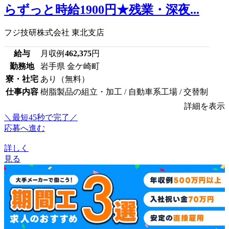
らずっと時給1900円★残業・深夜...
フジ技研株式会社 東北支店
給与
月収例
462,375
円
勤務地
岩手県 金ケ崎町
寮・社宅
あり（無料）
仕事内容
樹脂製品の組立・加工 / 自動車系工場 / 交替制
詳細を表示
＼最短45秒で完了／
応募へ進む
詳しく
見る