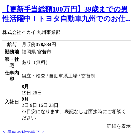
【更新手当総額100万円】39歳までの男
性活躍中！トヨタ自動車九州でのお仕...
株式会社イカイ 九州事業部
給与
月収例
378,834
円
勤務地
福岡県 宮若市
寮・社
あり（無料）
宅
仕事内
組立・検査 / 自動車系工場 / 交替制
容
8月
19日
26日
9月
入社日
2日
9日
16日
23日
※目安になります、表記なしは面接時にご相談く
ださい
詳細を表示
＼最短45秒で完了／