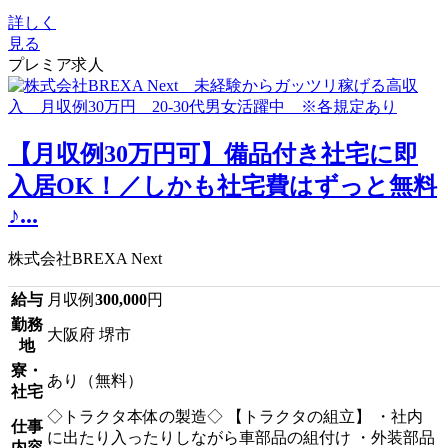
詳しく
見る
プレミア求人
【月収例30万円可】備品付き社宅に即
入居OK！／しかも社宅費はずっと無料
♪...
株式会社BREXA Next
給与
月収例
300,000
円
勤務
大阪府 堺市
地
寮・
あり（無料）
社宅
◇トラクタ本体の製造◇ 【トラクタの組立】 ・社内
仕事
に出たり入ったりしながら車部品の組付け ・外装部品
内容