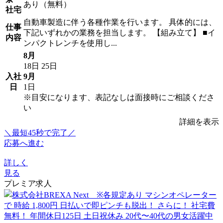
あり（無料）
社宅
自動車製造に伴う各種作業を行います。 具体的には、
仕事
下記いずれかの業務を担当します。 【組み立て】 ■イ
内容
ンパクトレンチを使用し...
8月
18日
25日
入社
9月
日
1日
※目安になります、表記なしは面接時にご相談くださ
い
詳細を表示
＼最短45秒で完了／
応募へ進む
詳しく
見る
プレミア求人