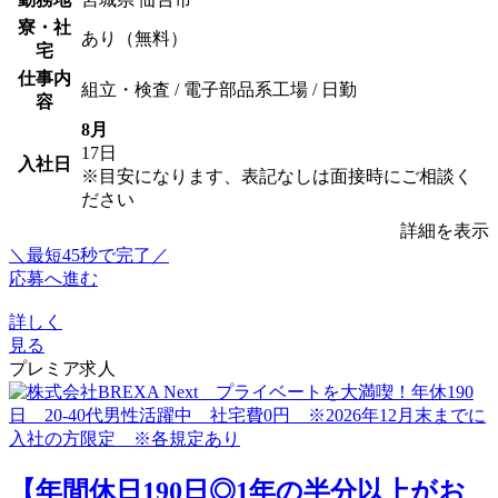
寮・社
あり（無料）
宅
仕事内
組立・検査 / 電子部品系工場 / 日勤
容
8月
17日
入社日
※目安になります、表記なしは面接時にご相談く
ださい
詳細を表示
＼最短45秒で完了／
応募へ進む
詳しく
見る
プレミア求人
【年間休日190日◎1年の半分以上がお