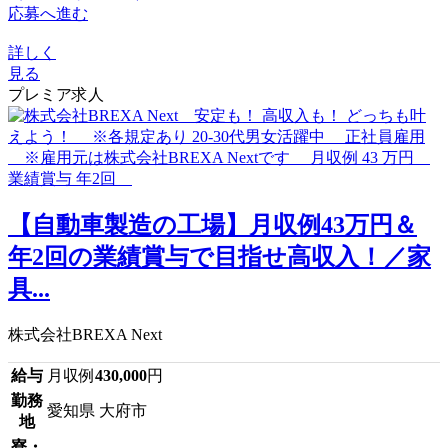
応募へ進む
詳しく
見る
プレミア求人
【自動車製造の工場】月収例43万円＆
年2回の業績賞与で目指せ高収入！／家
具...
株式会社BREXA Next
給与
月収例
430,000
円
勤務
愛知県 大府市
地
寮・