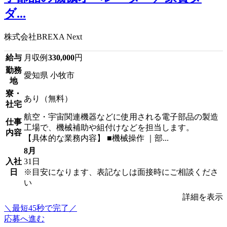
ダ...
株式会社BREXA Next
給与
月収例
330,000
円
勤務
愛知県 小牧市
地
寮・
あり（無料）
社宅
航空・宇宙関連機器などに使用される電子部品の製造
仕事
工場で、機械補助や組付けなどを担当します。
内容
【具体的な業務内容】 ■機械操作 ｜部...
8月
入社
31日
日
※目安になります、表記なしは面接時にご相談くださ
い
詳細を表示
＼最短45秒で完了／
応募へ進む