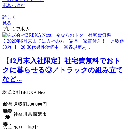
応募へ進む
詳しく
見る
プレミア求人
【12月末入社限定】社宅費無料でおト
クに暮らせる◎／トラックの組み立て
など...
株式会社BREXA Next
給与
月収例
330,000
円
勤務
神奈川県 藤沢市
地
寮・
あり（無料）