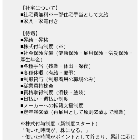
【社宅について】
■社宅費無料※一部住宅手当として支給
■家具・家電付き
【待遇】
■昇給・昇格
■株式付与制度（※）
■社会保険完備（健康保険・雇用保険・労災保険・
厚生年金）
■各種手当（残業・休出・深夜）
■各種休暇（有給・慶弔）
■制服貸与（制服着用の職場のみ）
■従業員持株会
■資格取得制度（溶接・塗装）
■日払い・週払い制度
■メーカーへの転籍支援制度
■定年満60歳（再雇用として原則65歳まで就業）
※株式付与制度（新制度スタート）
「働いた時間が、株になる。」
・働いた時間がポイントとして貯まり、累計に応じ