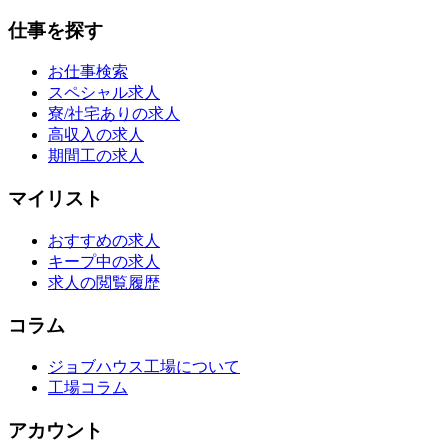
仕事を探す
お仕事検索
スペシャル求人
寮/社宅ありの求人
高収入の求人
期間工の求人
マイリスト
おすすめの求人
キープ中の求人
求人の閲覧履歴
コラム
ジョブハウス工場について
工場コラム
アカウント