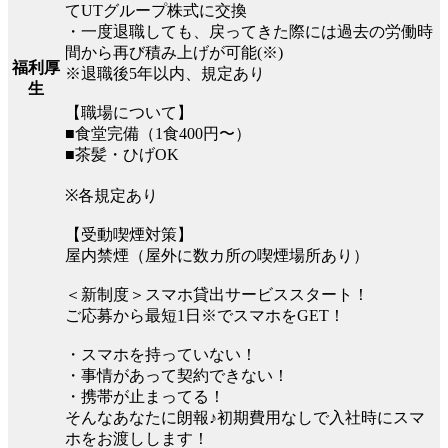
てUTグループ株式に交換
・一度退職しても、戻ってきた際には過去の労働時
間から再び積み上げが可能(※)
福利厚
※退職後5年以内、規定あり
生
【職場について】
■食堂完備（1食400円〜）
■茶髪・ひげOK
※各規定あり
【受動喫煙対策】
屋内禁煙（屋外に数カ所の喫煙場所あり）
＜新制度＞スマホ貸出サービススタート！
ご応募から最短1日※でスマホをGET！
・スマホを持っていない！
・事情があって契約できない！
・携帯が止まってる！
そんなあなたに朗報♪初期費用なしで入社時にスマ
ホをお渡しします！