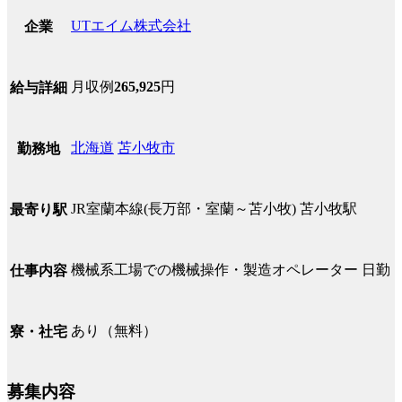
UTエイム株式会社
企業
月収例
265,925
円
給与詳細
北海道
苫小牧市
勤務地
JR室蘭本線(長万部・室蘭～苫小牧) 苫小牧駅
最寄り駅
機械系工場での機械操作・製造オペレーター 日勤
仕事内容
あり（無料）
寮・社宅
募集内容