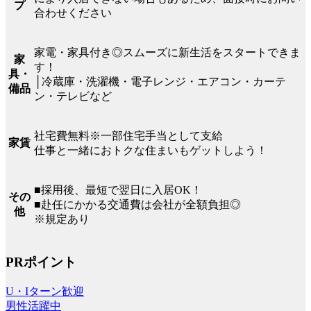
プ
合わせください
家電・家具付き◎スムーズに新生活をスタートできま
家
す！
具・
│冷蔵庫・洗濯機・電子レンジ・エアコン・カーテ
備品
ン・テレビなど
社宅費無料※一部住宅手当として支給
家賃
仕事と一緒におトクな住まいもゲットしよう！
■採用後、最短で翌日に入居OK！
その
■赴任にかかる交通費は会社が全額負担◎
他
※規定あり
PRポイント
U・Iターン歓迎
男性活躍中