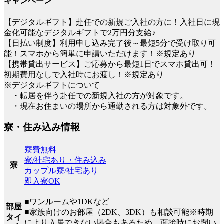
キャンペーン
【デジタルギフト】赴任での新規ご入社の方に！入社日に現
金化可能なデジタルギフトで2万円分支給♪
【日払い制度】利用申し込み完了後～最短5分で受け取り可
能！スマホから簡単に申請いただけます！※規定あり
【携帯貸出サービス】ご応募から最短1日でスマホ貸出可！
初期費用なしで入社時にお渡し！※規定あり
※デジタルギフトについて
・転居を伴う赴任での新規入社の方が対象です。
・現在お住まいの場所から通勤される方は対象外です。
寮・住み込み情報
寮費無料
寮/社宅あり・住み込み
寮
カップル寮/社宅あり
即入寮OK
■ワンルームや1DKなど
部屋
■家族向けのお部屋（2DK、3DK）も相談可能※時期
タイ
により入居できない場合もあるため、面接時にお問い