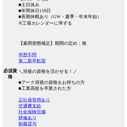
■土日休み
■年間休日118日
■長期休暇あり（GW・夏季・年末年始）
※工場カレンダーに準ずる
【雇用形態補足】期間の定め：無
学歴不問
第二新卒歓迎
必須資
＼溶接の資格を活かせる！／
格
■アーク溶接の資格をお持ちの方
■工業高校を卒業された方
正社員登用あり
交通費支給
社会保険完備
研修あり
制服貸与