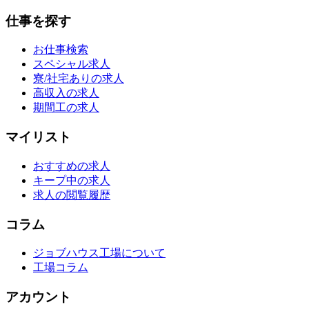
仕事を探す
お仕事検索
スペシャル求人
寮/社宅ありの求人
高収入の求人
期間工の求人
マイリスト
おすすめの求人
キープ中の求人
求人の閲覧履歴
コラム
ジョブハウス工場について
工場コラム
アカウント