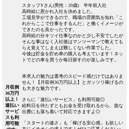
スタッフYさん(男性：20歳) 半年前入社
高時給に惹かれ入社を決めました。
工場見学ができるので、職場の雰囲気を知れ「こ
れからここで仕事をするんだ」と働くイメージが
できたのも良かったです。
高時給の分キツイ仕事なのかと少し不安でしたが
そんな事はなく入社後はマンツーマンで教えても
らえ覚えてしまえば難しくない作業でした。
今後は貯金を貯め車の購入も考えています！ネッ
トでどの車を買うか毎日探すのが楽しみです。
本求人の魅力は選考のスピード感だけではありま
せん！【月収例36万円以上】とガッツリ稼げるの
月収例
も大きな魅力です。
36万円
以上！
さらに「速払いサービス」も利用可能◎
速払い
給料日を待たずともお金を受け取れるから、急な
サービ
出費にも落ち着いて対応できますよ◎
スも利
「スタートの速さ」も「稼げる安心感」も欲しい
用可能
方にイチオシの求人です！ぜひご応募ください♪