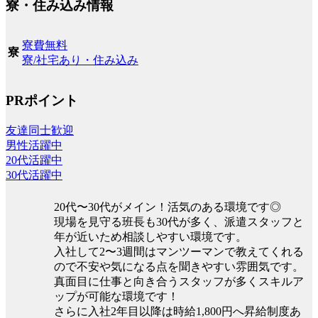
寮・住み込み情報
寮費無料
寮
寮/社宅あり・住み込み
PRポイント
友達同士歓迎
男性活躍中
20代活躍中
30代活躍中
20代〜30代がメイン！活気のある環境です◎
現場を見守る班長も30代が多く、派遣スタッフと
年が近いため相談しやすい環境です。
入社して2〜3週間はマンツーマンで教えてくれる
ので不安や気になる点を聞きやすい雰囲気です。
真面目に仕事と向き合うスタッフが多くスキルア
ップが可能な環境です！
さらに入社2年目以降は時給1,800円へ昇給制度あ