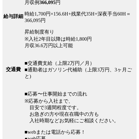
月収例
366,095
円
時給1,700円×156.6H+残業代35H+深夜手当60H＝
給与詳細
366,095円
昇給制度有り
※入社2年目以降は時給1,800円
月収36.6万円以上可能
■交通費支給（上限2万円／月）
交通費
■通勤者はガソリン代補助（上限3万円、3ヶ月ご
と)
■応募〜仕事開始までの流れ
※応募から入社まで、
目安で3週間程度です。
お急ぎの方や現在在職中の方も
入社時期などお気軽にご相談ください。
■webまたは電話から応募！
●web応募