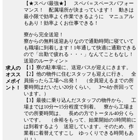
【★スペパ最強★】 スペパ＝スペースパフォー
マンス！ 配属場所が決まっています！ 動きは
最小限で効率よく作業できるように マニュアル
もあり！効率よくお仕事できる！
寮から完全送迎！
寮からの無料送迎ありなので通勤時間に寝ていて
も職場に到着します！1年通して快適に通勤できる
ので「出勤で疲れる・・・」なんてこともなし！
送迎のルーティン＞
【1】寮の駐車場に、送迎バスが迎えにきます。
求人の
【2】他の物件に住むスタッフも迎えに行き、 全
オスス
員揃ったら工場へ出発！ （全員迎えるまでの所
メポイ
要時間はだいたい20分くらい。 3〜4か所回って
ント！
います。）
【3】最後に乗り込んだスタッフの物件から、 工
場までは10分〜15分程度で到着。 寮から工場ま
での所要時間は、 長めの方でトータル40分くら
いです。 （余裕をもって、始業開始の1時間前に
は到着するよう 送迎しています。そのため、作
業着に着替えてすこし ゆっくりできる時間もあ
り！）