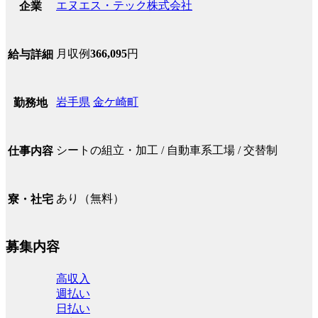
エヌエス・テック株式会社
企業
月収例
366,095
円
給与詳細
岩手県
金ケ崎町
勤務地
シートの組立・加工 / 自動車系工場 / 交替制
仕事内容
あり（無料）
寮・社宅
募集内容
高収入
週払い
日払い