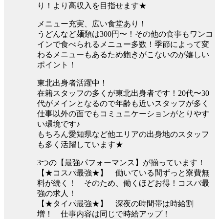
り！より高収入を目指せます★
メニュー充実、広い食堂あり！
うどんなど麺類は300円〜！その他の食事もワンコ
インで食べられるメニュー多数！季節によって変
わるメニューもあるため飽きがこないのが嬉しい
ポイント！
東北出身者活躍中！
在籍スタッフの多くが東北出身者です！20代〜30
代がメインとなるので年齢も近いスタッフが多く
仕事以外の面でもコミュニケーションがとりやす
い環境です♪
もちろん愛知県など他エリアの出身地のスタッフ
も多く活躍しています★
3つの【最強パフォーマンス】が揃っています！
【★コスパ最強★】 働いている間ずっと寮費無
料が続く！ そのため、働くほどお得！コスパ最
強の求人！
【★タイパ最強★】 深夜の時間帯は時給割
増！ 仕事内容は同じで時給アップ！