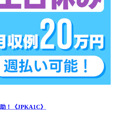
！《JPKA1C》