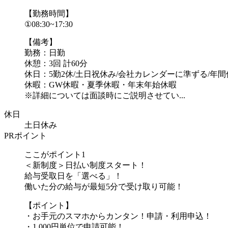
【勤務時間】
①08:30~17:30
【備考】
勤務：日勤
休憩：3回 計60分
休日：5勤2休/土日祝休み/会社カレンダーに準ずる/年間休
休暇：GW休暇・夏季休暇・年末年始休暇
※詳細については面談時にご説明させてい...
休日
土日休み
PRポイント
ここがポイント1
＜新制度＞日払い制度スタート！
給与受取日を「選べる」！
働いた分の給与が最短5分で受け取り可能！
【ポイント】
・お手元のスマホからカンタン！申請・利用申込！
・1,000円単位で申請可能！