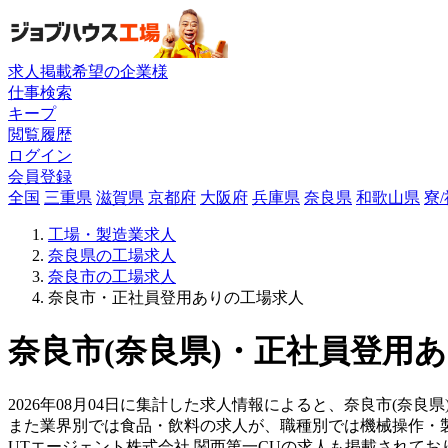
求人掲載希望の企業様
仕事検索
キープ
閲覧履歴
ログイン
会員登録
全国
三重県
滋賀県
京都府
大阪府
兵庫県
奈良県
和歌山県
寮
工場・製造業求人
奈良県の工場求人
奈良市の工場求人
奈良市・正社員登用ありの工場求人
奈良市(奈良県)・正社員登用あ
2026年08月04日に集計した求人情報によると、奈良市(奈良県
また業界別では食品・飲料の求人が、職種別では機械操作・
UTエージェント株式会社 関西第一CUの求人も掲載されて