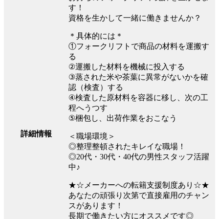
す！
資格を生かして一緒に働きませんか？
＊具体的には＊
①フォークリフトで商品の材料を運搬す
る
②運搬した材料を機械に投入する
③蒸された米や茶葉に異常がないかを確
認（検査）する
④検査した原材料を容器に移し、次の工
程へうつす
⑤梱包し、出荷作業をおこなう
詳細情報
＜職場環境＞
◎整理整頓されたキレイな職場！
◎20代・30代・40代の男性スタッフ活躍
中♪
★☆メーカーへの転籍支援制度あり☆★
あなたの頑張り次第で直接雇用のチャン
スがあります！
長期で働きたい方にオススメです◎