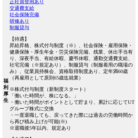
正社員登用あり
交通費支給
社会保険完備
研修あり
制服貸与
【待遇】
昇給昇格、株式付与制度（※）、社会保険・雇用保険・
健康保険・厚生年金・労災保険完備、残業、休出手当有
り、深夜手当、有給休暇、慶弔休暇、通勤交通費支給、
社宅完備（※規定あり）、制服貸与（制服着用の職場の
み）、従業員持株会、資格取得制度あり、定年満60歳
（再雇用として原則65歳迄就業）
福
利
※株式付与制度（新制度スタート）
厚
「働いた時間が、株になる。」
生
・働いた時間がポイントとして貯まり、累計に応じてUT
グループ株式に交換
・一度退職しても、戻ってきた際には過去の労働時間か
ら再び積み上げが可能(※)
※退職後5年以内、規定あり