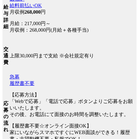
給料前払いOK
給
月収例
268,000
円
与
詳
月給：217,000円～
細
月収例：268,000円(月給＋各種手当)
交
上限30,000円まで支給 ※会社規定有り
通
費
急募
履歴書不要
【応募方法】
「Webで応募」「電話で応募」ボタンよりご応募をお願
応
いいたします。
募
その後、お電話にて面接のお時間を調整いたします。
の
流
【履歴書不要☆オンライン面接OK】
れ
家にいながらスマホですぐにWEB面談ができる！履歴
書・志望動機不要・私服でOK！