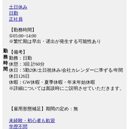
土日休み
日勤
正社員
【勤務時間】
①05:00~14:00
※繁忙期は早出・遅出が発生する可能性あり
勤
【備考】
務
勤務：日勤
時
休憩：3回 計60分
間
休日：5勤2休/土日祝休み/会社カレンダーに準ずる/年間
休日126日
休暇：GW休暇・夏季休暇・年末年始休暇
※詳細については面談時にご説明させていただきます。
【雇用形態補足】期間の定め：無
未経験・初心者も歓迎
学歴不問