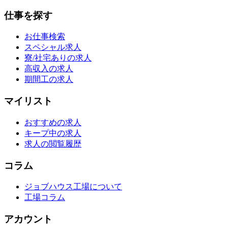
仕事を探す
お仕事検索
スペシャル求人
寮/社宅ありの求人
高収入の求人
期間工の求人
マイリスト
おすすめの求人
キープ中の求人
求人の閲覧履歴
コラム
ジョブハウス工場について
工場コラム
アカウント