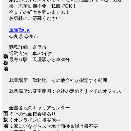
書・志望動機不要・私服でOK！
今までの経歴も問いません！
お気軽にご応募ください！
車通勤OK
奈良県 奈良市
勤務詳細：奈良市
通勤方法：車/バイク
勤
最寄り駅：天理駅から車30分
務
地
就業場所：勤務地、その他会社が指定する範囲
就業場所の変更範囲：会社の定めるすべてのオフィス
全国各地のキャリアセンター
面
※その他面接会場あり
接
※オンライン面接実施中
地
※家にいながらスマホで面接＆履歴書不要