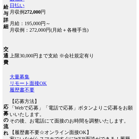
日払い
給
月収例
272,000
円
与
詳
月給：195,000円～
細
月収例：272,000円(月給＋各種手当)
交
上限30,000円まで支給 ※会社規定有り
通
費
大量募集
リモート面接OK
履歴書不要
【応募方法】
応
「Webで応募」「電話で応募」ボタンよりご応募をお願
募
いいたします。
の
その後、お電話にて面接のお時間を調整いたします。
流
【履歴書不要☆オンライン面接OK】
れ
家にいながらスマホですぐにWEB面談ができる！履歴