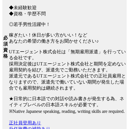
◆未経験歓迎
◆資格・学歴不問
◎若手男性活躍中！
稼ぎたい！休日が多い方がいい！など
必
あなたの希望の働き方をお聞かせください♪
須
資
UTエージェント株式会社は「無期雇用派遣」を行ってい
格
る会社です。
採用決定後はUTエージェント株式会社と期間を定めない
雇用契約を結び、派遣先でご勤務いただきます。
派遣元であるUTエージェント株式会社での正社員雇用と
なりますので、派遣先で働いていない期間が発生した場
合でも雇用契約は継続されます。
★日常的に日本語での対話や読み書きが発生する為、ネ
イティブレベルの日本語スキルが必要です。
※Native Japanese speaking, reading, writing skills are required.
正社員登用あり
赴任旅費の補助あり