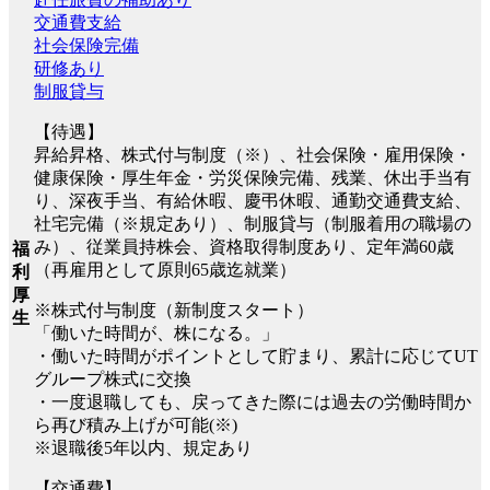
交通費支給
社会保険完備
研修あり
制服貸与
【待遇】
昇給昇格、株式付与制度（※）、社会保険・雇用保険・
健康保険・厚生年金・労災保険完備、残業、休出手当有
り、深夜手当、有給休暇、慶弔休暇、通勤交通費支給、
社宅完備（※規定あり）、制服貸与（制服着用の職場の
み）、従業員持株会、資格取得制度あり、定年満60歳
福
（再雇用として原則65歳迄就業）
利
厚
※株式付与制度（新制度スタート）
生
「働いた時間が、株になる。」
・働いた時間がポイントとして貯まり、累計に応じてUT
グループ株式に交換
・一度退職しても、戻ってきた際には過去の労働時間か
ら再び積み上げが可能(※)
※退職後5年以内、規定あり
【交通費】