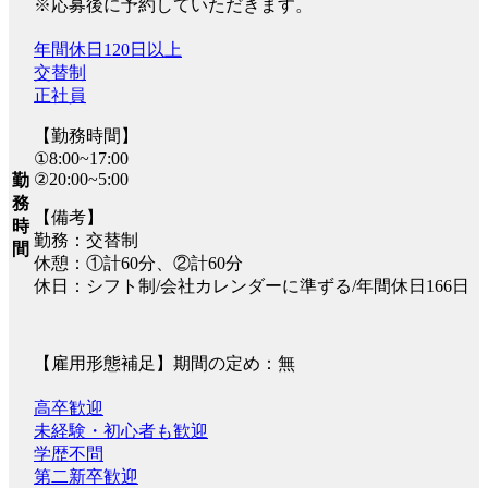
※応募後に予約していただきます。
年間休日120日以上
交替制
正社員
【勤務時間】
①8:00~17:00
②20:00~5:00
勤
務
【備考】
時
勤務：交替制
間
休憩：①計60分、②計60分
休日：シフト制/会社カレンダーに準ずる/年間休日166日
【雇用形態補足】期間の定め：無
高卒歓迎
未経験・初心者も歓迎
学歴不問
第二新卒歓迎