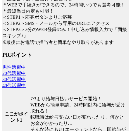
＊WEBで手続きができるので、24時間いつでも選考可能！
＊最短当日内定も可能！
＜STEP1＞応募ボタンよりご応募
＜STEP2＞SMS・メールから専用のURLにアクセス
＜STEP3＞3分のWEB登録のみ！申し込み情報入力で「面接
スキップ♪」
※最後にお電話で担当者と簡単なやり取りがあります
PRポイント
男性活躍中
20代活躍中
30代活躍中
40代活躍中
7/3より給与日払いサービス開始！
WEBから簡単申請、24時間以内に給与が受け
取れる！
ここがポイ
転職時は給与支払い日が変わったり、何かと
ント1
お金がかかったり…
そんな時にもUTエージェントなら、即給与が