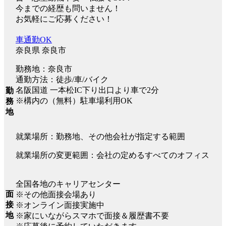
今までの経歴も問いません！
お気軽にご応募ください！
車通勤OK
奈良県 奈良市
勤務地：奈良市
通勤方法：徒歩/車/バイク
名阪国道 一本松IC下り出口より車で2分
勤
※構内の（無料）駐車場利用OK
務
地
就業場所：勤務地、その他会社が指定する範囲
就業場所の変更範囲：会社の定めるすべてのオフィス
全国各地のキャリアセンター
面
※その他面接会場あり
接
※オンライン面接実施中
地
※家にいながらスマホで面接＆履歴書不要