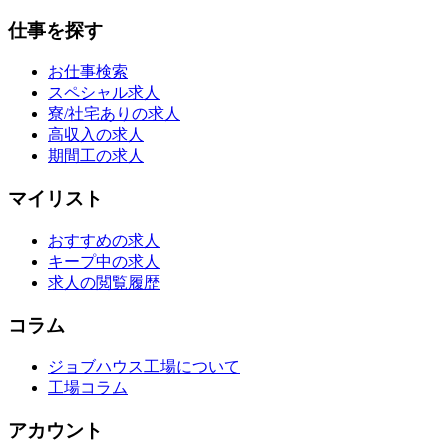
仕事を探す
お仕事検索
スペシャル求人
寮/社宅ありの求人
高収入の求人
期間工の求人
マイリスト
おすすめの求人
キープ中の求人
求人の閲覧履歴
コラム
ジョブハウス工場について
工場コラム
アカウント