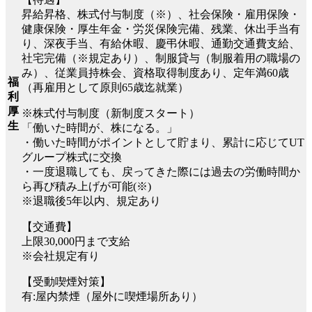
昇給昇格、株式付与制度（※）、社会保険・雇用保険・
健康保険・厚生年金・労災保険完備、残業、休出手当有
り、深夜手当、有給休暇、慶弔休暇、通勤交通費支給、
社宅完備（※規定あり）、制服貸与（制服着用の職場の
み）、従業員持株会、資格取得制度あり、定年満60歳
福
（再雇用として原則65歳迄就業）
利
厚
※株式付与制度（新制度スタート）
生
「働いた時間が、株になる。」
・働いた時間がポイントとして貯まり、累計に応じてUT
グループ株式に交換
・一度退職しても、戻ってきた際には過去の労働時間か
ら再び積み上げが可能(※)
※退職後5年以内、規定あり
【交通費】
上限30,000円まで支給
※会社規定有り
【受動喫煙対策】
有:屋内禁煙（屋外に喫煙場所あり）