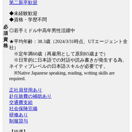
第二新卒歓迎
◆未経験歓迎
◆資格・学歴不問
必
◎若手ミドル中高年男性活躍中
須
資
★平均年齢：38.3歳（2024/3/31時点、UTエージェント全
格
社）
※定年満60歳（再雇用として原則65歳まで）
※日常的に日本語での対話や読み書きが発生する為、
ネイティブレベルの日本語スキルが必要です。
※Native Japanese speaking, reading, writing skills are
required.
正社員登用あり
赴任旅費の補助あり
交通費支給
社会保険完備
研修あり
制服貸与
【待遇】