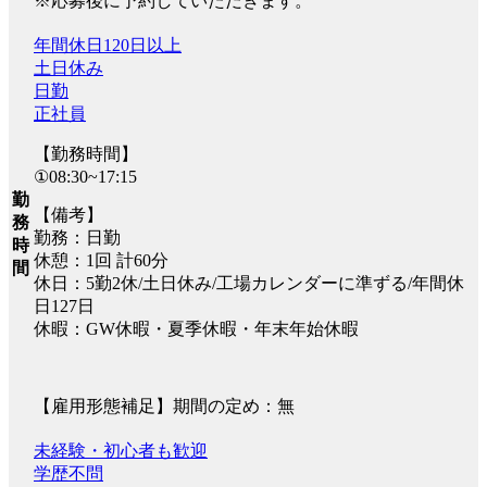
※応募後に予約していただきます。
年間休日120日以上
土日休み
日勤
正社員
【勤務時間】
①08:30~17:15
勤
【備考】
務
勤務：日勤
時
休憩：1回 計60分
間
休日：5勤2休/土日休み/工場カレンダーに準ずる/年間休
日127日
休暇：GW休暇・夏季休暇・年末年始休暇
【雇用形態補足】期間の定め：無
未経験・初心者も歓迎
学歴不問