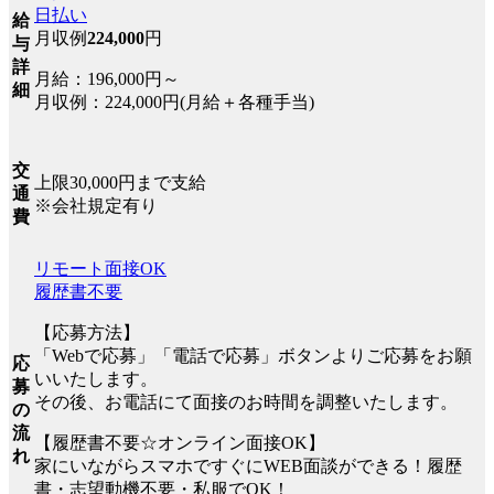
日払い
給
月収例
224,000
円
与
詳
月給：196,000円～
細
月収例：224,000円(月給＋各種手当)
交
上限30,000円まで支給
通
※会社規定有り
費
リモート面接OK
履歴書不要
【応募方法】
「Webで応募」「電話で応募」ボタンよりご応募をお願
応
いいたします。
募
その後、お電話にて面接のお時間を調整いたします。
の
流
【履歴書不要☆オンライン面接OK】
れ
家にいながらスマホですぐにWEB面談ができる！履歴
書・志望動機不要・私服でOK！