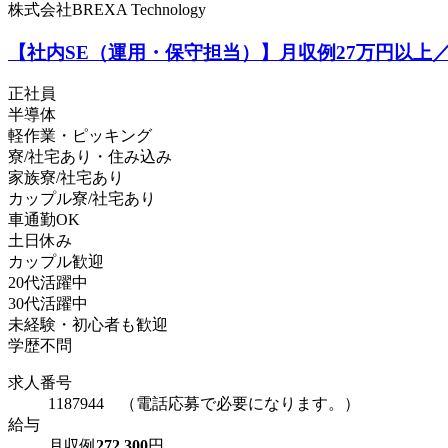
株式会社BREXA Technology
【社内SE（運用・保守担当）】月収例27万円以上
正社員
半導体
軽作業・ピッキング
寮/社宅あり・住み込み
家族寮/社宅あり
カップル寮/社宅あり
車通勤OK
土日休み
カップル歓迎
20代活躍中
30代活躍中
未経験・初心者も歓迎
学歴不問
求人番号
1187944 （電話応募で必要になります。）
給与
月収例
272,300
円