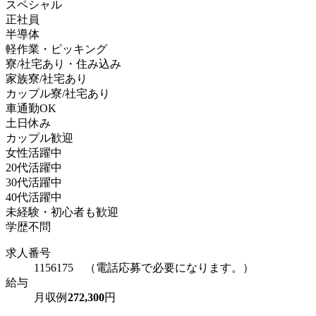
スペシャル
正社員
半導体
軽作業・ピッキング
寮/社宅あり・住み込み
家族寮/社宅あり
カップル寮/社宅あり
車通勤OK
土日休み
カップル歓迎
女性活躍中
20代活躍中
30代活躍中
40代活躍中
未経験・初心者も歓迎
学歴不問
求人番号
1156175 （電話応募で必要になります。）
給与
月収例
272,300
円