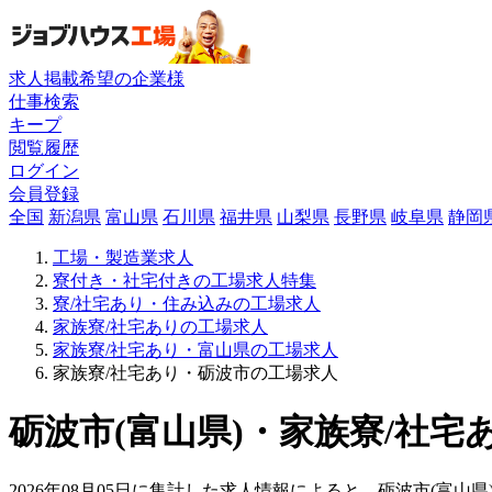
求人掲載希望の企業様
仕事検索
キープ
閲覧履歴
ログイン
会員登録
全国
新潟県
富山県
石川県
福井県
山梨県
長野県
岐阜県
静岡
工場・製造業求人
寮付き・社宅付きの工場求人特集
寮/社宅あり・住み込みの工場求人
家族寮/社宅ありの工場求人
家族寮/社宅あり・富山県の工場求人
家族寮/社宅あり・砺波市の工場求人
砺波市(富山県)・家族寮/社宅
2026年08月05日に集計した求人情報によると、砺波市(富山県