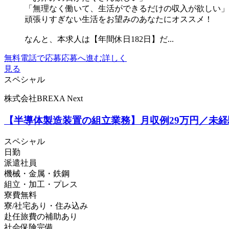
「無理なく働いて、生活ができるだけの収入が欲しい」
頑張りすぎない生活をお望みのあなたにオススメ！
なんと、本求人は【年間休日182日】だ...
無料電話で応募
応募へ進む
詳しく
見る
スペシャル
株式会社BREXA Next
【半導体製造装置の組立業務】月収例29万円／未経験
スペシャル
日勤
派遣社員
機械・金属・鉄鋼
組立・加工・プレス
寮費無料
寮/社宅あり・住み込み
赴任旅費の補助あり
社会保険完備