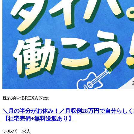
株式会社BREXA Next
＼月の半分がお休み！／月収例28万円で自分らしく
【社宅完備+無料送迎あり】
シルバー求人