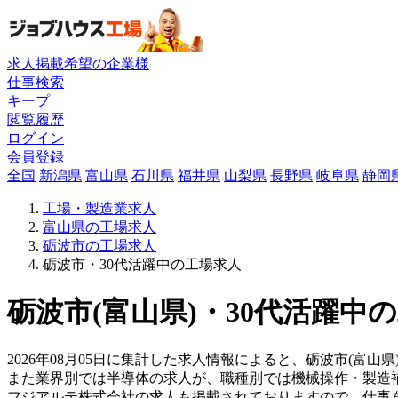
求人掲載希望の企業様
仕事検索
キープ
閲覧履歴
ログイン
会員登録
全国
新潟県
富山県
石川県
福井県
山梨県
長野県
岐阜県
静岡
工場・製造業求人
富山県の工場求人
砺波市の工場求人
砺波市・30代活躍中の工場求人
砺波市(富山県)・30代活躍中
2026年08月05日に集計した求人情報によると、砺波市(富山県
また業界別では半導体の求人が、職種別では機械操作・製造
フジアルテ株式会社の求人も掲載されておりますので、仕事