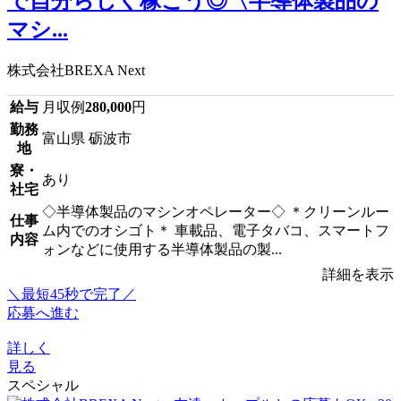
で自分らしく稼ごう◎〈半導体製品の
マシ...
株式会社BREXA Next
給与
月収例
280,000
円
勤務
富山県 砺波市
地
寮・
あり
社宅
◇半導体製品のマシンオペレーター◇ ＊クリーンルー
仕事
ム内でのオシゴト＊ 車載品、電子タバコ、スマートフ
内容
ォンなどに使用する半導体製品の製...
詳細を表示
＼最短45秒で完了／
応募へ進む
詳しく
見る
スペシャル