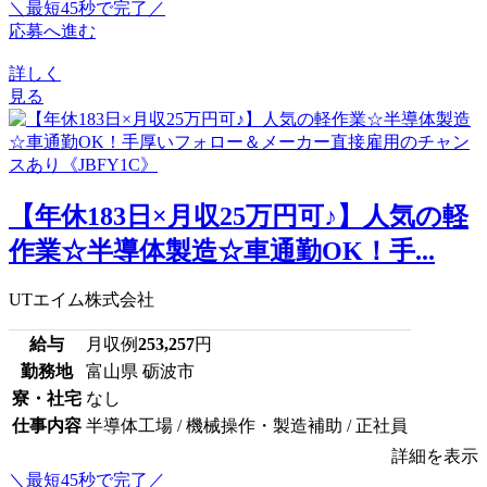
＼最短45秒で完了／
応募へ進む
詳しく
見る
【年休183日×月収25万円可♪】人気の軽
作業☆半導体製造☆車通勤OK！手...
UTエイム株式会社
給与
月収例
253,257
円
勤務地
富山県 砺波市
寮・社宅
なし
仕事内容
半導体工場 / 機械操作・製造補助 / 正社員
詳細を表示
＼最短45秒で完了／