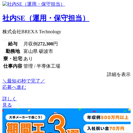
社内SE（運用・保守担当）
株式会社BREXA Technology
給与
月収例
272,300
円
勤務地
富山県 砺波市
寮・社宅
あり
仕事内容
管理 / 半導体工場
詳細を表示
＼最短45秒で完了／
応募へ進む
詳しく
見る