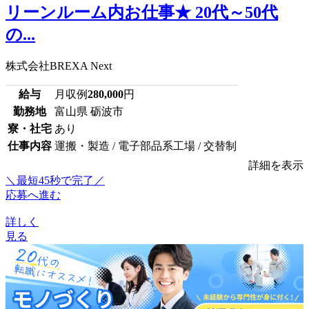
リーンルーム内お仕事★ 20代～50代
の...
株式会社BREXA Next
給与
月収例
280,000
円
勤務地
富山県 砺波市
寮・社宅
あり
仕事内容
運搬・製造 / 電子部品系工場 / 交替制
詳細を表示
＼最短45秒で完了／
応募へ進む
詳しく
見る