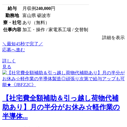
給与
月収例
240,000
円
勤務地
富山県 砺波市
寮・社宅
あり（無料）
仕事内容
加工・操作 / 家電系工場 / 交替制
詳細を表示
＼最短45秒で完了／
応募へ進む
詳しく
見る
【社宅費全額補助＆引っ越し荷物代補
助あり】月の半分がお休み☆軽作業の
半導体...