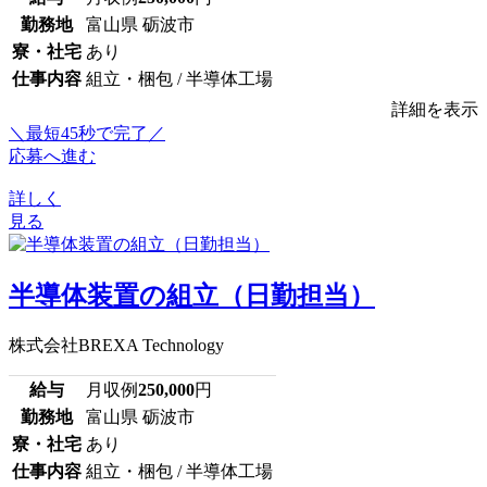
勤務地
富山県 砺波市
寮・社宅
あり
仕事内容
組立・梱包 / 半導体工場
詳細を表示
＼最短45秒で完了／
応募へ進む
詳しく
見る
半導体装置の組立（日勤担当）
株式会社BREXA Technology
給与
月収例
250,000
円
勤務地
富山県 砺波市
寮・社宅
あり
仕事内容
組立・梱包 / 半導体工場