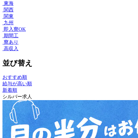
東海
関西
関東
九州
即入寮OK
期間工
寮あり
高収入
並び替え
おすすめ順
給与が高い順
新着順
シルバー求人