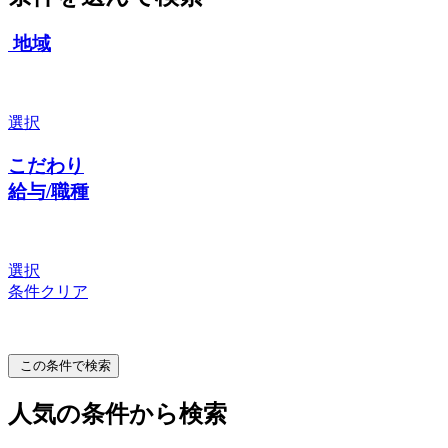
地域
選択
こだわり
給与/職種
選択
条件クリア
この条件で検索
人気の条件から検索