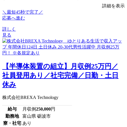
詳細を表示
＼最短45秒で完了／
応募へ進む
詳しく
見る
【半導体装置の組立】月収例25万円／
社員登用あり／社宅完備／日勤・土日
休み
株式会社BREXA Technology
給与
月収例
250,000
円
勤務地
富山県 砺波市
寮・社宅
あり