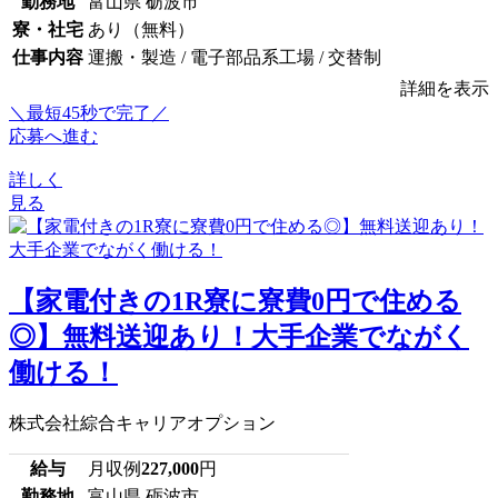
勤務地
富山県 砺波市
寮・社宅
あり（無料）
仕事内容
運搬・製造 / 電子部品系工場 / 交替制
詳細を表示
＼最短45秒で完了／
応募へ進む
詳しく
見る
【家電付きの1R寮に寮費0円で住める
◎】無料送迎あり！大手企業でながく
働ける！
株式会社綜合キャリアオプション
給与
月収例
227,000
円
勤務地
富山県 砺波市