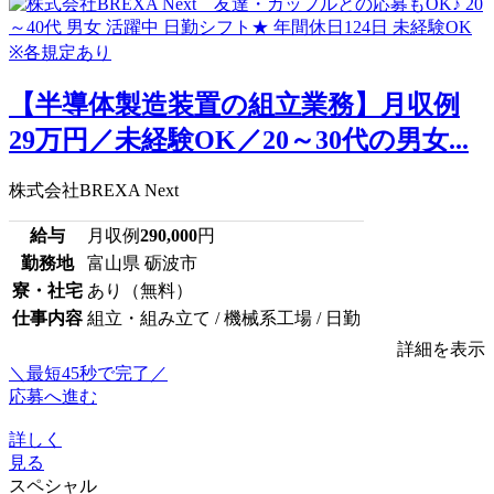
【半導体製造装置の組立業務】月収例
29万円／未経験OK／20～30代の男女...
株式会社BREXA Next
給与
月収例
290,000
円
勤務地
富山県 砺波市
寮・社宅
あり（無料）
仕事内容
組立・組み立て / 機械系工場 / 日勤
詳細を表示
＼最短45秒で完了／
応募へ進む
詳しく
見る
スペシャル