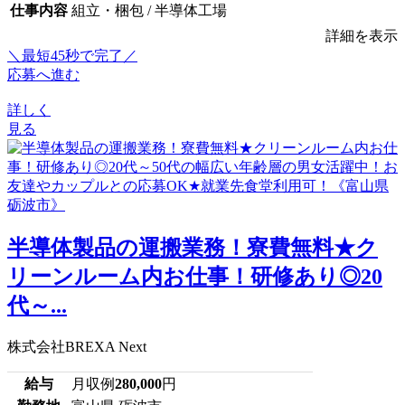
仕事内容
組立・梱包 / 半導体工場
詳細を表示
＼最短45秒で完了／
応募へ進む
詳しく
見る
半導体製品の運搬業務！寮費無料★ク
リーンルーム内お仕事！研修あり◎20
代～...
株式会社BREXA Next
給与
月収例
280,000
円