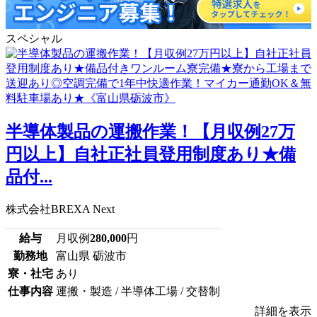
スペシャル
半導体製品の運搬作業！【月収例27万
円以上】自社正社員登用制度あり★備
品付...
株式会社BREXA Next
給与
月収例
280,000
円
勤務地
富山県 砺波市
寮・社宅
あり
仕事内容
運搬・製造 / 半導体工場 / 交替制
詳細を表示