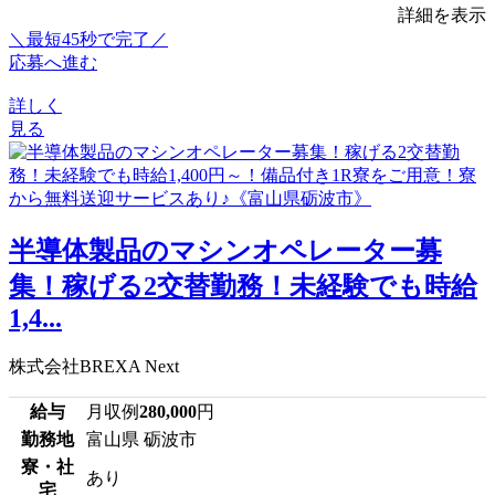
詳細を表示
＼最短45秒で完了／
応募へ進む
詳しく
見る
半導体製品のマシンオペレーター募
集！稼げる2交替勤務！未経験でも時給
1,4...
株式会社BREXA Next
給与
月収例
280,000
円
勤務地
富山県 砺波市
寮・社
あり
宅