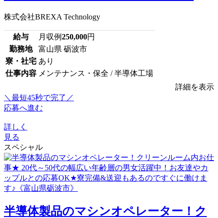
株式会社BREXA Technology
給与
月収例
250,000
円
勤務地
富山県 砺波市
寮・社宅
あり
仕事内容
メンテナンス・保全 / 半導体工場
詳細を表示
＼最短45秒で完了／
応募へ進む
詳しく
見る
スペシャル
半導体製品のマシンオペレーター！ク