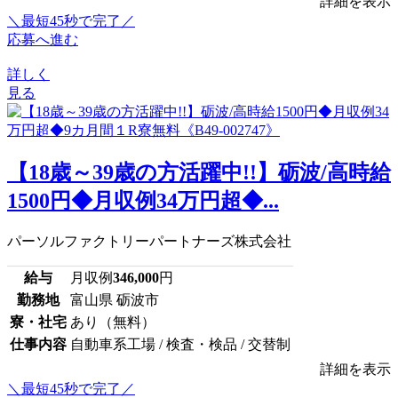
詳細を表示
＼最短45秒で完了／
応募へ進む
詳しく
見る
【18歳～39歳の方活躍中!!】砺波/高時給
1500円◆月収例34万円超◆...
パーソルファクトリーパートナーズ株式会社
給与
月収例
346,000
円
勤務地
富山県 砺波市
寮・社宅
あり（無料）
仕事内容
自動車系工場 / 検査・検品 / 交替制
詳細を表示
＼最短45秒で完了／