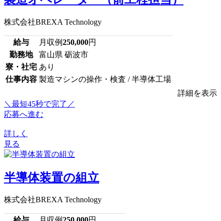
株式会社BREXA Technology
給与
月収例
250,000
円
勤務地
富山県 砺波市
寮・社宅
あり
仕事内容
製造マシンの操作・検査 / 半導体工場
詳細を表示
＼最短45秒で完了／
応募へ進む
詳しく
見る
半導体装置の組立
株式会社BREXA Technology
給与
月収例
250,000
円