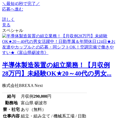
＼最短45秒で完了／
応募へ進む
詳しく
見る
スペシャル
半導体製造装置の組立業務！【月収例
28万円】未経験OK★20～40代の男女...
株式会社BREXA Next
給与
月収例
290,000
円
勤務地
富山県 砺波市
寮・社宅
あり（無料）
仕事内容
組立・組み立て / 機械系工場 / 日勤