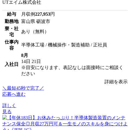
UTエイム株式会社
給与
月収例
227,953
円
勤務地
富山県 砺波市
寮・社
あり（無料）
宅
仕事内
半導体工場 / 機械操作・製造補助 / 正社員
容
8月
14日
21日
入社日
※目安になります、表記なしは面接時にご相談く
ださい
詳細を表示
＼最短45秒で完了／
応募へ進む
詳しく
見る