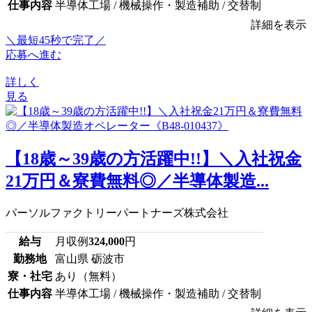
仕事内容
半導体工場 / 機械操作・製造補助 / 交替制
詳細を表示
＼最短45秒で完了／
応募へ進む
詳しく
見る
【18歳～39歳の方活躍中!!】＼入社祝金
21万円＆寮費無料◎／半導体製造...
パーソルファクトリーパートナーズ株式会社
給与
月収例
324,000
円
勤務地
富山県 砺波市
寮・社宅
あり（無料）
仕事内容
半導体工場 / 機械操作・製造補助 / 交替制