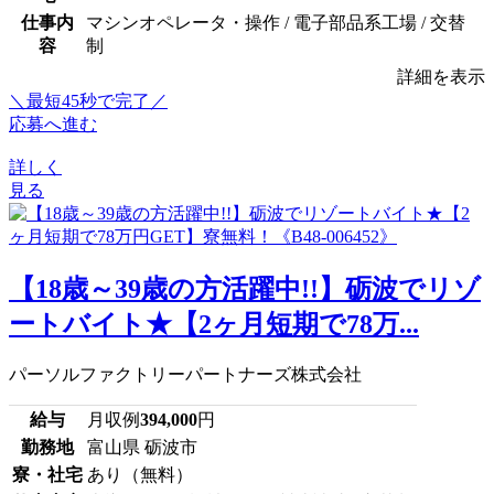
仕事内
マシンオペレータ・操作 / 電子部品系工場 / 交替
容
制
詳細を表示
＼最短45秒で完了／
応募へ進む
詳しく
見る
【18歳～39歳の方活躍中!!】砺波でリゾ
ートバイト★【2ヶ月短期で78万...
パーソルファクトリーパートナーズ株式会社
給与
月収例
394,000
円
勤務地
富山県 砺波市
寮・社宅
あり（無料）