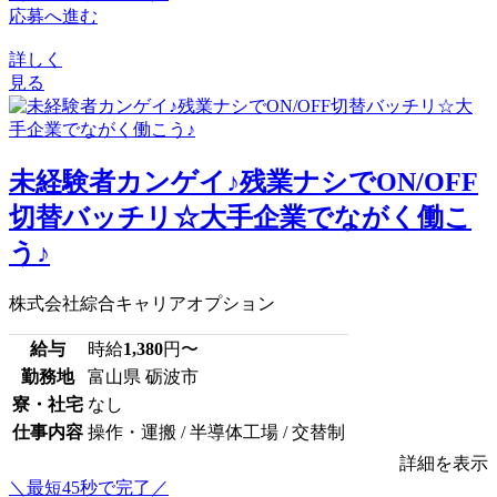
応募へ進む
詳しく
見る
未経験者カンゲイ♪残業ナシでON/OFF
切替バッチリ☆大手企業でながく働こ
う♪
株式会社綜合キャリアオプション
給与
時給
1,380
円〜
勤務地
富山県 砺波市
寮・社宅
なし
仕事内容
操作・運搬 / 半導体工場 / 交替制
詳細を表示
＼最短45秒で完了／