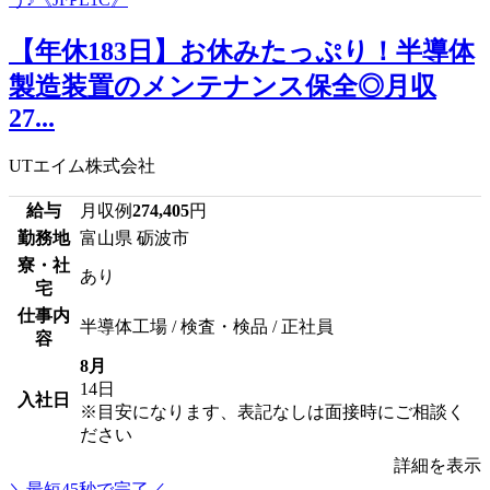
【年休183日】お休みたっぷり！半導体
製造装置のメンテナンス保全◎月収
27...
UTエイム株式会社
給与
月収例
274,405
円
勤務地
富山県 砺波市
寮・社
あり
宅
仕事内
半導体工場 / 検査・検品 / 正社員
容
8月
14日
入社日
※目安になります、表記なしは面接時にご相談く
ださい
詳細を表示
＼最短45秒で完了／