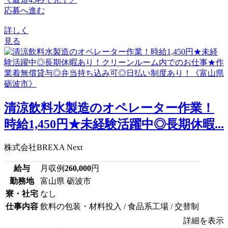
応募へ進む
詳しく
見る
清涼飲料水製造のオペレーター作業！
時給1,450円★未経験活躍中◎長期休暇...
株式会社BREXA Next
給与
月収例
260,000
円
勤務地
富山県 砺波市
寮・社宅
なし
仕事内容
飲料の包装・材料投入 / 食品系工場 / 交替制
詳細を表示