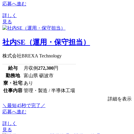
応募へ進む
詳しく
見る
社内SE（運用・保守担当）
株式会社BREXA Technology
給与
月収例
272,300
円
勤務地
富山県 砺波市
寮・社宅
あり
仕事内容
管理・製造 / 半導体工場
詳細を表示
＼最短45秒で完了／
応募へ進む
詳しく
見る