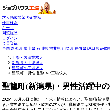
求人掲載希望の企業様
仕事検索
キープ
閲覧履歴
ログイン
会員登録
全国
新潟県
富山県
石川県
福井県
山梨県
長野県
岐阜県
静岡
工場・製造業求人
新潟県の工場求人
聖籠町の工場求人
聖籠町・男性活躍中の工場求人
聖籠町(新潟県)・男性活躍中の
2026年08月05日に集計した求人情報によると、聖籠町(新潟
また業界別では食品・飲料の求人が、職種別では機械操作・
株式会社綜合キャリアオプションの求人も掲載されておりま