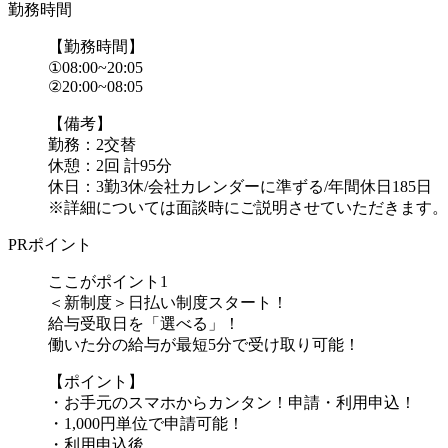
勤務時間
【勤務時間】
①08:00~20:05
②20:00~08:05
【備考】
勤務：2交替
休憩：2回 計95分
休日：3勤3休/会社カレンダーに準ずる/年間休日185日
※詳細については面談時にご説明させていただきます。
PRポイント
ここがポイント1
＜新制度＞日払い制度スタート！
給与受取日を「選べる」！
働いた分の給与が最短5分で受け取り可能！
【ポイント】
・お手元のスマホからカンタン！申請・利用申込！
・1,000円単位で申請可能！
・利用申込後、...