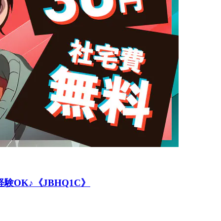
OK♪《JBHQ1C》