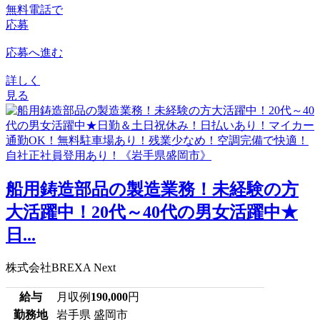
無料電話で
応募
応募へ進む
詳しく
見る
船用鋳造部品の製造業務！未経験の方
大活躍中！20代～40代の男女活躍中★
日...
株式会社BREXA Next
給与
月収例
190,000
円
勤務地
岩手県 盛岡市