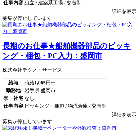
仕事内容
組立 / 建築系工場 / 交替制
詳細を表示
募集が停止しています
長期のお仕事★船舶機器部品のピッキ
ング・梱包・PC入力：盛岡市
株式会社テクノ・サービス
給与
時給
1,065
円〜
勤務地
岩手県 盛岡市
寮・社宅
なし
仕事内容
ピッキング・梱包 / 物流倉庫 / 交替制
詳細を表示
募集が停止しています