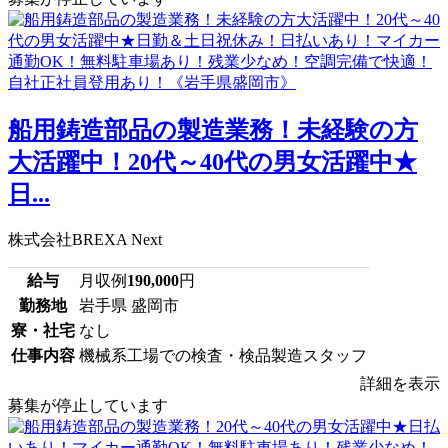
船用鋳造部品の製造業務！未経験の方
大活躍中！20代～40代の男女活躍中★
日...
株式会社BREXA Next
給与
月収例
190,000
円
勤務地
岩手県 盛岡市
寮・社宅
なし
仕事内容
機械系工場での検査・検品製造スタッフ
詳細を表示
募集が停止しています