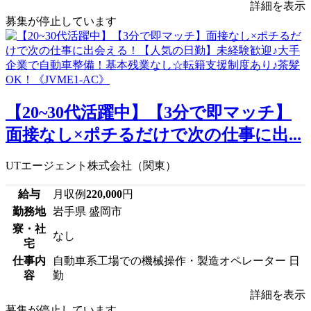
詳細を表示
募集が停止しています
【20~30代活躍中】【3分で即マッチ】
面接なし×ポチるだけで次の仕事に出...
UTエージェント株式会社（関東）
給与
月収例
220,000
円
勤務地
岩手県 盛岡市
寮・社
なし
宅
仕事内
自動車系工場での機械操作・製造オペレーター 日
容
勤
詳細を表示
募集が停止しています