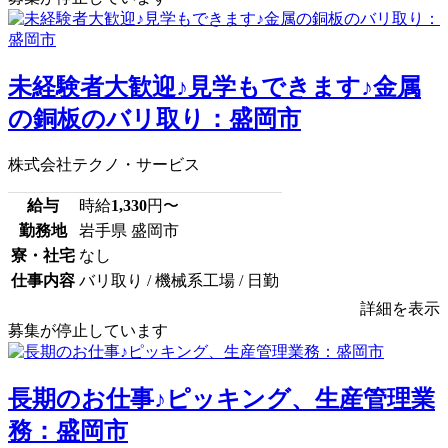
未経験者大歓迎♪見学もできます♪金属
の銅板のバリ取り：盛岡市
株式会社テクノ・サービス
給与
時給
1,330
円〜
勤務地
岩手県 盛岡市
寮・社宅
なし
仕事内容
バリ取り / 機械系工場 / 日勤
詳細を表示
募集が停止しています
長期のお仕事♪ピッキング、生産管理業
務：盛岡市