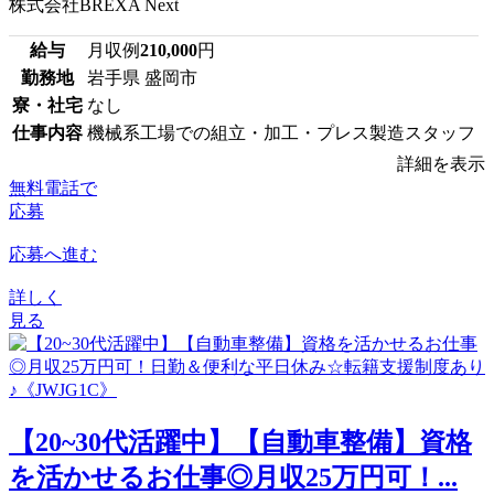
株式会社BREXA Next
給与
月収例
210,000
円
勤務地
岩手県 盛岡市
寮・社宅
なし
仕事内容
機械系工場での組立・加工・プレス製造スタッフ
詳細を表示
無料電話で
応募
応募へ進む
詳しく
見る
【20~30代活躍中】【自動車整備】資格
を活かせるお仕事◎月収25万円可！...