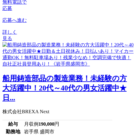
無料電話で
応募
応募へ進む
詳しく
見る
船用鋳造部品の製造業務！未経験の方
大活躍中！20代～40代の男女活躍中★
日...
株式会社BREXA Next
給与
月収例
190,000
円
勤務地
岩手県 盛岡市