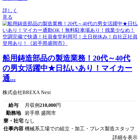
詳しく
見る
船用鋳造部品の製造業務！20代～40代
の男女活躍中★日払いあり！マイカー
通...
株式会社BREXA Next
給与
月収例
210,000
円
勤務地
岩手県 盛岡市
寮・社宅
なし
仕事内容
機械系工場での組立・加工・プレス製造スタッフ
詳細を表示