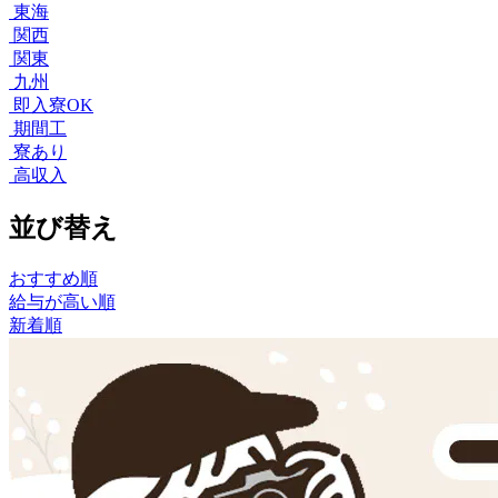
東海
関西
関東
九州
即入寮OK
期間工
寮あり
高収入
並び替え
おすすめ順
給与が高い順
新着順