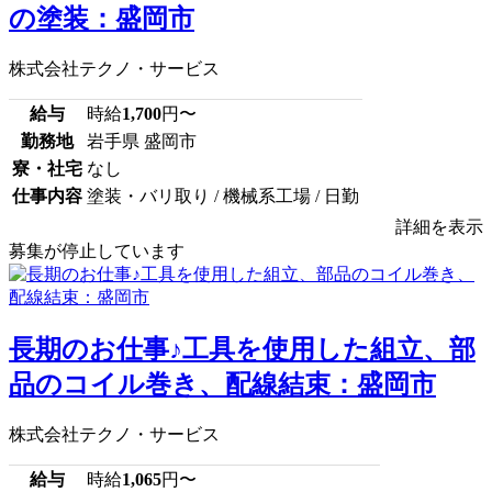
の塗装：盛岡市
株式会社テクノ・サービス
給与
時給
1,700
円〜
勤務地
岩手県 盛岡市
寮・社宅
なし
仕事内容
塗装・バリ取り / 機械系工場 / 日勤
詳細を表示
募集が停止しています
長期のお仕事♪工具を使用した組立、部
品のコイル巻き、配線結束：盛岡市
株式会社テクノ・サービス
給与
時給
1,065
円〜