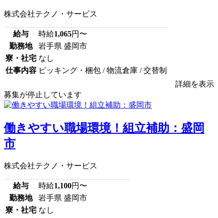
株式会社テクノ・サービス
給与
時給
1,065
円〜
勤務地
岩手県 盛岡市
寮・社宅
なし
仕事内容
ピッキング・梱包 / 物流倉庫 / 交替制
詳細を表示
募集が停止しています
働きやすい職場環境！組立補助：盛岡
市
株式会社テクノ・サービス
給与
時給
1,100
円〜
勤務地
岩手県 盛岡市
寮・社宅
なし