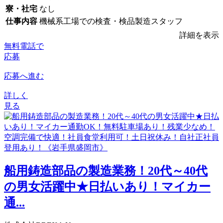
寮・社宅
なし
仕事内容
機械系工場での検査・検品製造スタッフ
詳細を表示
無料電話で
応募
応募へ進む
詳しく
見る
船用鋳造部品の製造業務！20代～40代
の男女活躍中★日払いあり！マイカー
通...