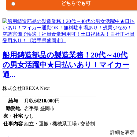
どちらでも可
船用鋳造部品の製造業務！20代～40代
の男女活躍中★日払いあり！マイカー
通...
株式会社BREXA Next
給与
月収例
210,000
円
勤務地
岩手県 盛岡市
寮・社宅
なし
仕事内容
組立・運搬 / 機械系工場 / 交替制
詳細を表示