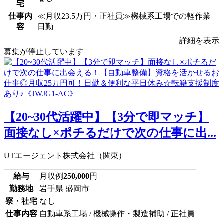
宅
仕事内
≪月収23.5万円・正社員≫機械系工場での軽作業
容
日勤
詳細を表示
募集が停止しています
【20~30代活躍中】【3分で即マッチ】
面接なし×ポチるだけで次の仕事に出...
UTエージェント株式会社（関東）
給与
月収例
250,000
円
勤務地
岩手県 盛岡市
寮・社宅
なし
仕事内容
自動車系工場 / 機械操作・製造補助 / 正社員