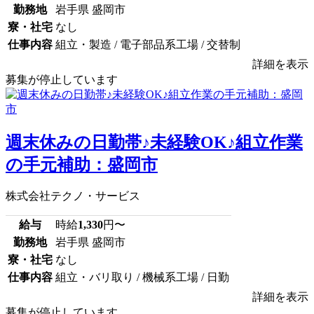
勤務地
岩手県 盛岡市
寮・社宅
なし
仕事内容
組立・製造 / 電子部品系工場 / 交替制
詳細を表示
募集が停止しています
週末休みの日勤帯♪未経験OK♪組立作業
の手元補助：盛岡市
株式会社テクノ・サービス
給与
時給
1,330
円〜
勤務地
岩手県 盛岡市
寮・社宅
なし
仕事内容
組立・バリ取り / 機械系工場 / 日勤
詳細を表示
募集が停止しています