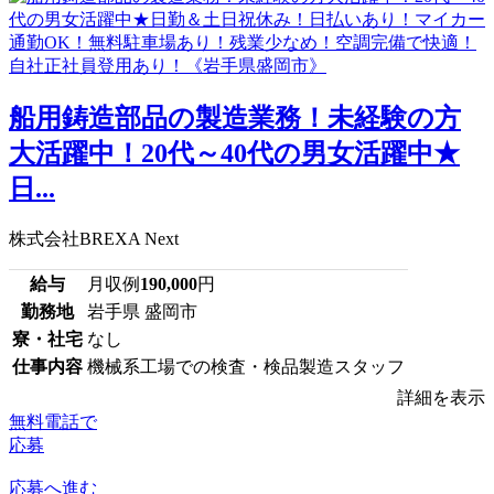
船用鋳造部品の製造業務！未経験の方
大活躍中！20代～40代の男女活躍中★
日...
株式会社BREXA Next
給与
月収例
190,000
円
勤務地
岩手県 盛岡市
寮・社宅
なし
仕事内容
機械系工場での検査・検品製造スタッフ
詳細を表示
無料電話で
応募
応募へ進む