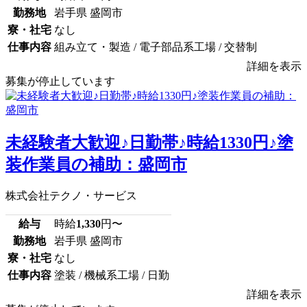
勤務地
岩手県 盛岡市
寮・社宅
なし
仕事内容
組み立て・製造 / 電子部品系工場 / 交替制
詳細を表示
募集が停止しています
未経験者大歓迎♪日勤帯♪時給1330円♪塗
装作業員の補助：盛岡市
株式会社テクノ・サービス
給与
時給
1,330
円〜
勤務地
岩手県 盛岡市
寮・社宅
なし
仕事内容
塗装 / 機械系工場 / 日勤
詳細を表示