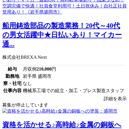
船用鋳造部品の製造業務！20代～40代
の男女活躍中★日払いあり！マイカー
通...
株式会社BREXA Next
給与
月収例
210,000
円
勤務地
岩手県 盛岡市
寮・社宅
なし
仕事内容
機械系工場での組立・加工・プレス製造スタッフ
詳細を表示
募集が停止しています
資格を活かせる♪高時給♪金属の銅板へ