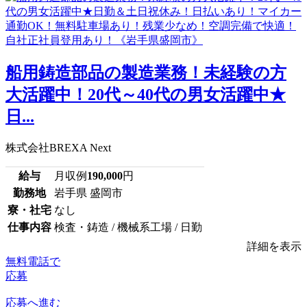
船用鋳造部品の製造業務！未経験の方
大活躍中！20代～40代の男女活躍中★
日...
株式会社BREXA Next
給与
月収例
190,000
円
勤務地
岩手県 盛岡市
寮・社宅
なし
仕事内容
検査・鋳造 / 機械系工場 / 日勤
詳細を表示
無料電話で
応募
応募へ進む