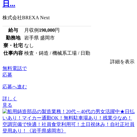
日...
株式会社BREXA Next
給与
月収例
190,000
円
勤務地
岩手県 盛岡市
寮・社宅
なし
仕事内容
検査・鋳造 / 機械系工場 / 日勤
詳細を表示
無料電話で
応募
応募へ進む
詳しく
見る