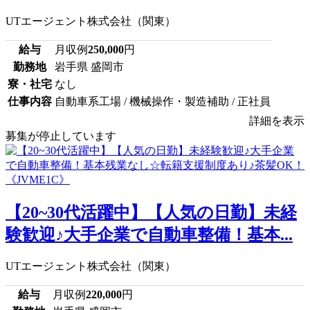
UTエージェント株式会社（関東）
給与
月収例
250,000
円
勤務地
岩手県 盛岡市
寮・社宅
なし
仕事内容
自動車系工場 / 機械操作・製造補助 / 正社員
詳細を表示
募集が停止しています
【20~30代活躍中】【人気の日勤】未経
験歓迎♪大手企業で自動車整備！基本...
UTエージェント株式会社（関東）
給与
月収例
220,000
円