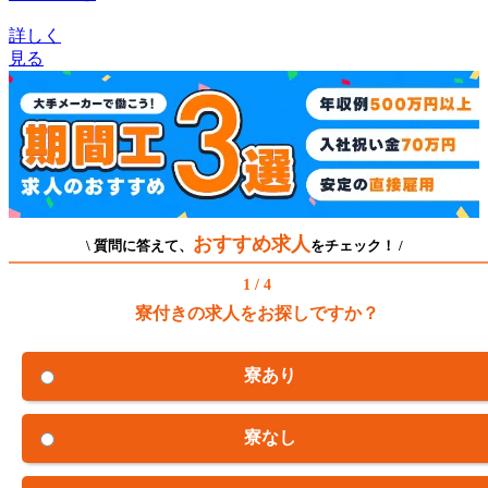
詳しく
見る
おすすめ求人
\ 質問に答えて、
をチェック！ /
1 / 4
寮付きの求人をお探しですか？
寮あり
寮なし