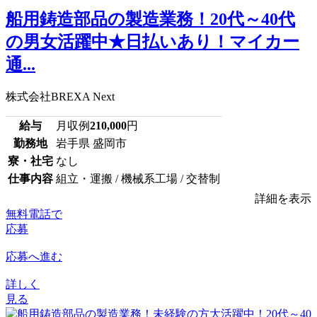
船用鋳造部品の製造業務！20代～40代
の男女活躍中★日払いあり！マイカー
通...
株式会社BREXA Next
給与
月収例
210,000
円
勤務地
岩手県 盛岡市
寮・社宅
なし
仕事内容
組立・運搬 / 機械系工場 / 交替制
詳細を表示
無料電話で
応募
応募へ進む
詳しく
見る