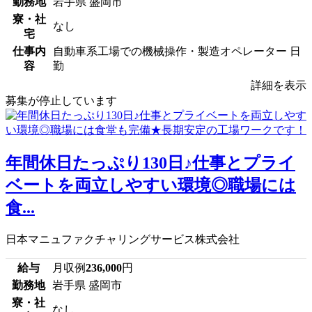
勤務地
岩手県 盛岡市
寮・社
なし
宅
仕事内
自動車系工場での機械操作・製造オペレーター 日
容
勤
詳細を表示
募集が停止しています
年間休日たっぷり130日♪仕事とプライ
ベートを両立しやすい環境◎職場には
食...
日本マニュファクチャリングサービス株式会社
給与
月収例
236,000
円
勤務地
岩手県 盛岡市
寮・社
なし