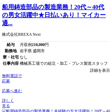
船用鋳造部品の製造業務！20代～40代
の男女活躍中★日払いあり！マイカー
通...
株式会社BREXA Next
給与
月収例
210,000
円
勤務地
岩手県 盛岡市
寮・社宅
なし
仕事内容
機械系工場での組立・加工・プレス製造スタッフ
詳細を表示
無料電話で
応募
応募へ進む
詳しく
見る