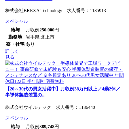
株式会社BREXA Technology 求人番号：1185913
スペシャル
給与
月収例
250,000
円
勤務地
岩手県 北上市
寮・社宅
あり
詳しく
見る
【20～30代の男女活躍中】月収例38万円以上／4勤2休／
半導体製造装置の...
株式会社ウイルテック 求人番号：1186440
スペシャル
給与
月収例
389,748
円