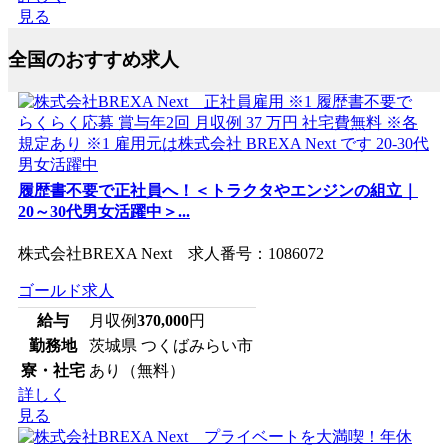
見る
全国のおすすめ求人
履歴書不要で正社員へ！＜トラクタやエンジンの組立｜
20～30代男女活躍中＞...
株式会社BREXA Next 求人番号：1086072
ゴールド求人
給与
月収例
370,000
円
勤務地
茨城県 つくばみらい市
寮・社宅
あり（無料）
詳しく
見る