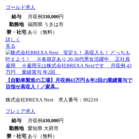
ゴールド求人
給与
月収例
330,000
円
勤務地
福岡県 うきは市
寮・社宅
あり（無料）
詳しく
見る
【自動車製造の工場】月収例43万円＆年2回の業績賞与で
目指せ高収入！／家具...
株式会社BREXA Next 求人番号：902210
プレミア求人
給与
月収例
430,000
円
勤務地
愛知県 大府市
寮・社宅
あり（無料）