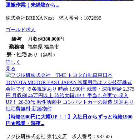
運搬作業｜未経験から...
株式会社BREXA Next 求人番号：1072695
ゴールド求人
給与
月収例
380,000
円
勤務地
福島県 福島市
寮・社宅
あり（無料）
詳しく
見る
【時給1900円に大幅UP！！】入社日からずっと時給1900
円★残業・深夜...
フジ技研株式会社 東北支店 求人番号：987506