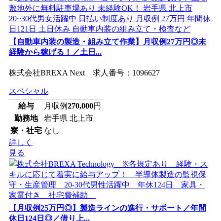
【自動車内装の製造・組み立て作業】月収例27万円◎未
経験から稼げる！／土日...
株式会社BREXA Next 求人番号：1096627
スペシャル
給与
月収例
270,000
円
勤務地
岩手県 北上市
寮・社宅
なし
詳しく
見る
【月収例25万円◎】製造ラインの進行・サポート／年間
休日124日◎／借り上...