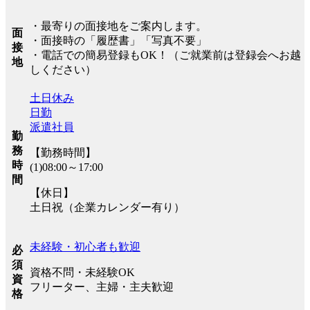
・最寄りの面接地をご案内します。
面
・面接時の「履歴書」「写真不要」
接
・電話での簡易登録もOK！（ご就業前は登録会へお越
地
しください）
土日休み
日勤
派遣社員
勤
務
【勤務時間】
時
(1)08:00～17:00
間
【休日】
土日祝（企業カレンダー有り）
未経験・初心者も歓迎
必
須
資格不問・未経験OK
資
フリーター、主婦・主夫歓迎
格