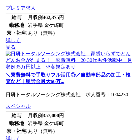
プレミア求人
給与
月収例
462,375
円
勤務地
岩手県 金ケ崎町
寮・社宅
あり（無料）
詳しく
見る
＼寮費無料で手取りフル活用◎／自動車部品の加工・検
査など｜慰労金最大60万...
日研トータルソーシング株式会社 求人番号：1004230
スペシャル
給与
月収例
357,000
円
勤務地
岩手県 金ケ崎町
寮・社宅
あり（無料）
詳しく