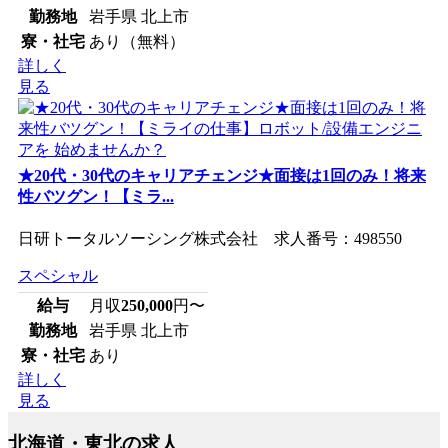
勤務地
岩手県 北上市
寮・社宅
あり（無料）
詳しく
見る
★20代・30代のキャリアチェンジ★面接は1回のみ！将来
性バツグン！【ミラ...
日研トータルソーシング株式会社 求人番号：498550
スペシャル
給与
月収
250,000
円〜
勤務地
岩手県 北上市
寮・社宅
あり
詳しく
見る
北海道・東北の求人