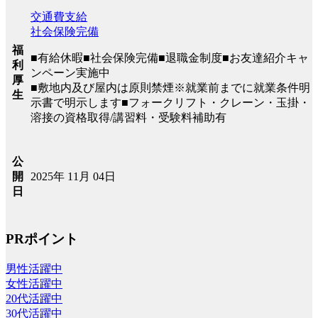
交通費支給
社会保険完備
福
■有給休暇■社会保険完備■退職金制度■お友達紹介キャ
利
ンペーン実施中
厚
■敷地内及び屋内は原則禁煙※就業前までに就業条件明
生
示書で明示します■フォークリフト・クレーン・玉掛・
溶接の資格取得/講習料・受験料補助有
公
2025年 11月 04日
開
日
PRポイント
男性活躍中
女性活躍中
20代活躍中
30代活躍中