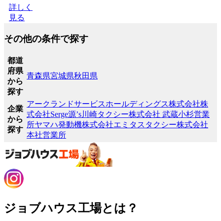
詳しく
見る
その他の条件で探す
都道
府県
青森県
宮城県
秋田県
から
探す
アークランドサービスホールディングス株式会社
株
企業
式会社Serge源’s
川崎タクシー株式会社 武蔵小杉営業
から
所
ヤマハ発動機株式会社
エミタスタクシー株式会社
探す
本社営業所
ジョブハウス工場とは？