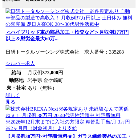
＜ハイブリッド車の部品加工・検査など＞月収例37万円
以上＆慰労金最大60万...
日研トータルソーシング株式会社 求人番号：335208
シルバー求人
給与
月収例
372,000
円
勤務地
岩手県 金ケ崎町
寮・社宅
あり（無料）
詳しく
見る
【月収例38万円×社宅費無料★】ガラス繊維製品の加工・