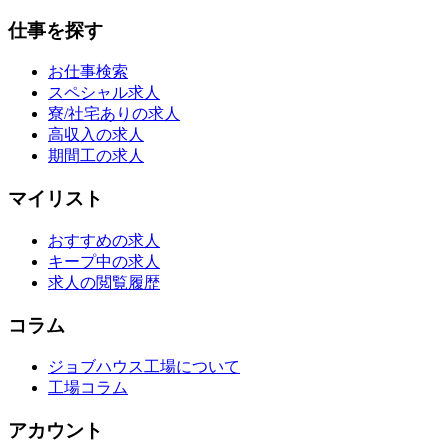
仕事を探す
お仕事検索
スペシャル求人
寮/社宅ありの求人
高収入の求人
期間工の求人
マイリスト
おすすめの求人
キープ中の求人
求人の閲覧履歴
コラム
ジョブハウス工場について
工場コラム
アカウント