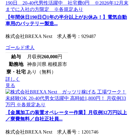
【年間休日190日◎1年の半分以上がお休み！】電気自動
車用のバッテリー製造...
株式会社BREXA Next 求人番号：929487
ゴールド求人
給与
月収例
260,000
円
勤務地
神奈川県 相模原市
寮・社宅
あり（無料）
詳しく
見る
【金属加工の装置オペレーター作業】月収例32万円以上
／寮費無料／自社正社員...
株式会社BREXA Next 求人番号：1201746