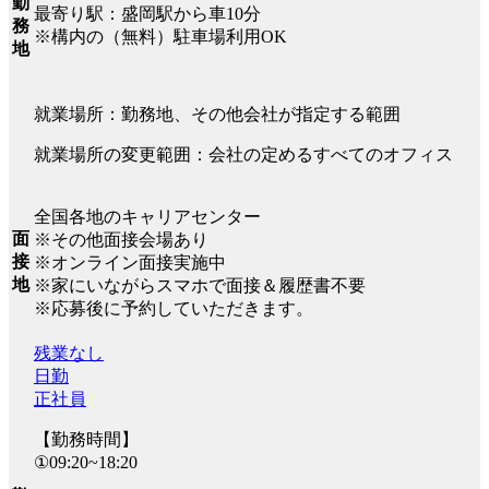
勤
最寄り駅：盛岡駅から車10分
務
※構内の（無料）駐車場利用OK
地
就業場所：勤務地、その他会社が指定する範囲
就業場所の変更範囲：会社の定めるすべてのオフィス
全国各地のキャリアセンター
面
※その他面接会場あり
接
※オンライン面接実施中
地
※家にいながらスマホで面接＆履歴書不要
※応募後に予約していただきます。
残業なし
日勤
正社員
【勤務時間】
①09:20~18:20