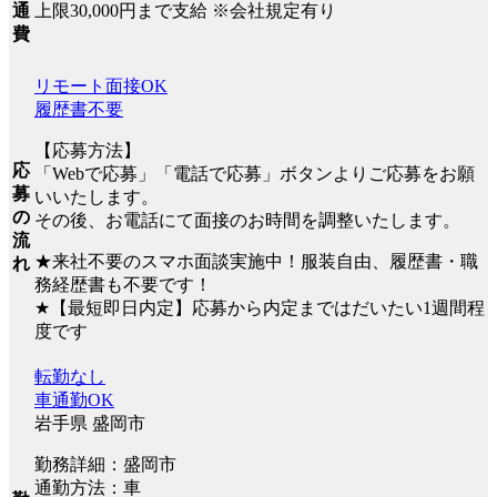
上限30,000円まで支給 ※会社規定有り
通
費
リモート面接OK
履歴書不要
【応募方法】
応
「Webで応募」「電話で応募」ボタンよりご応募をお願
募
いいたします。
の
その後、お電話にて面接のお時間を調整いたします。
流
★来社不要のスマホ面談実施中！服装自由、履歴書・職
れ
務経歴書も不要です！
★【最短即日内定】応募から内定まではだいたい1週間程
度です
転勤なし
車通勤OK
岩手県 盛岡市
勤務詳細：盛岡市
通勤方法：車