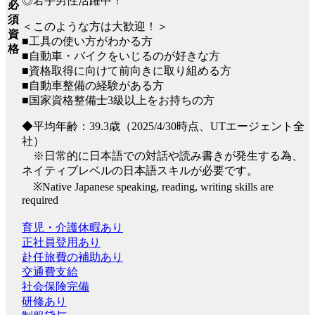
◎若手男性活躍中！
必
須
＜このような方は大歓迎！＞
資
■工具の使い方がわかる方
格
■自動車・バイクをいじるのが好きな方
■資格取得に向けて前向きに取り組める方
■自動車整備の経験がある方
■国家資格整備士3級以上をお持ちの方
◆平均年齢：39.3歳（2025/4/30時点、UTエージェント全
社）
※日常的に日本語での対話や読み書きが発生する為、
ネイティブレベルの日本語スキルが必要です。
※Native Japanese speaking, reading, writing skills are
required
育児・介護休暇あり
正社員登用あり
赴任旅費の補助あり
交通費支給
社会保険完備
研修あり