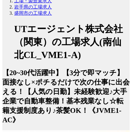
工場・製造業求人
岩手県の工場求人
盛岡市の工場求人
UTエージェント株式会社
（関東）の工場求人(南仙
北CL_VME1-A)
【20~30代活躍中】【3分で即マッチ】
面接なし×ポチるだけで次の仕事に出会
える！【人気の日勤】未経験歓迎♪大手
企業で自動車整備！基本残業なし☆転
籍支援制度あり♪茶髪OK！《JVME1-
AC》