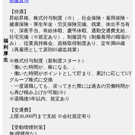
制服貸与
【待遇】
昇給昇格、株式付与制度（※）、社会保険・雇用保険・
健康保険・厚生年金・労災保険完備、残業、休出手当有
り、深夜手当、有給休暇、慶弔休暇、通勤交通費支給、
社宅完備（※規定あり）、制服貸与（制服着用の職場の
福
み）、従業員持株会、資格取得制度あり、定年満60歳
利
（再雇用として原則65歳迄就業）
厚
生
※株式付与制度（新制度スタート）
「働いた時間が、株になる。」
・働いた時間がポイントとして貯まり、累計に応じてUT
グループ株式に交換
・一度退職しても、戻ってきた際には過去の労働時間か
ら再び積み上げが可能(※)
※退職後5年以内、規定あり
【交通費】
上限30,000円まで支給 ※会社規定有り
【受動喫煙対策】
無:喫煙所なし