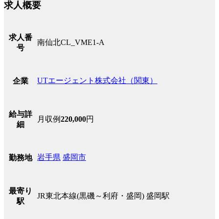
求人概要
求人番
南仙北CL_VME1-A
号
UTエージェント株式会社（関東）
企業
給与詳
月収例
220,000
円
細
岩手県
盛岡市
勤務地
最寄り
JR東北本線(黒磯～利府・盛岡) 盛岡駅
駅