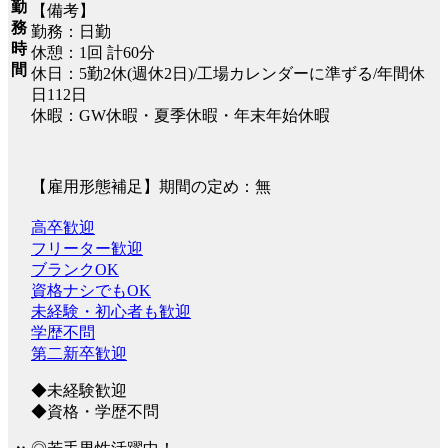
勤
【備考】
務
勤務：日勤
時
休憩：1回 計60分
間
休日：5勤2休(週休2日)/工場カレンダーに準ずる/年間休
日112日
休暇：GW休暇・夏季休暇・年末年始休暇
【雇用形態補足】期間の定め：無
高卒歓迎
フリーター歓迎
ブランクOK
資格ナシでもOK
未経験・初心者も歓迎
学歴不問
第二新卒歓迎
◆未経験歓迎
◆資格・学歴不問