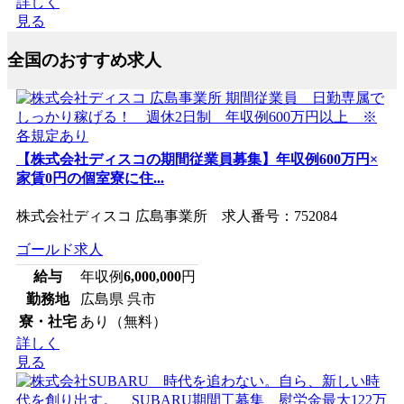
詳しく
見る
全国のおすすめ求人
【株式会社ディスコの期間従業員募集】年収例600万円×
家賃0円の個室寮に住...
株式会社ディスコ 広島事業所 求人番号：752084
ゴールド求人
給与
年収例
6,000,000
円
勤務地
広島県 呉市
寮・社宅
あり（無料）
詳しく
見る