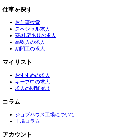
仕事を探す
お仕事検索
スペシャル求人
寮/社宅ありの求人
高収入の求人
期間工の求人
マイリスト
おすすめの求人
キープ中の求人
求人の閲覧履歴
コラム
ジョブハウス工場について
工場コラム
アカウント