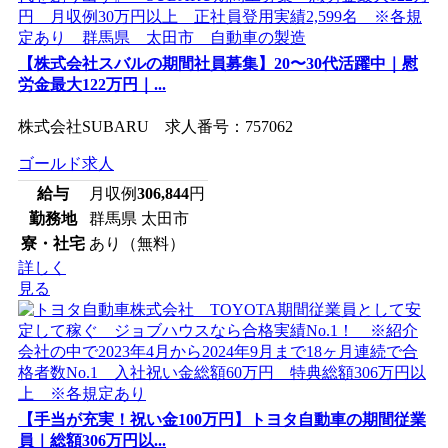
【株式会社スバルの期間社員募集】20〜30代活躍中｜慰
労金最大122万円｜...
株式会社SUBARU 求人番号：757062
ゴールド求人
給与
月収例
306,844
円
勤務地
群馬県 太田市
寮・社宅
あり（無料）
詳しく
見る
【手当が充実！祝い金100万円】トヨタ自動車の期間従業
員｜総額306万円以...