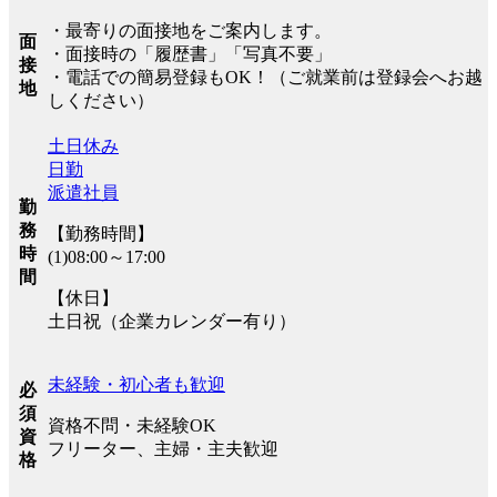
・最寄りの面接地をご案内します。
面
・面接時の「履歴書」「写真不要」
接
・電話での簡易登録もOK！（ご就業前は登録会へお越
地
しください）
土日休み
日勤
派遣社員
勤
務
【勤務時間】
時
(1)08:00～17:00
間
【休日】
土日祝（企業カレンダー有り）
未経験・初心者も歓迎
必
須
資格不問・未経験OK
資
フリーター、主婦・主夫歓迎
格