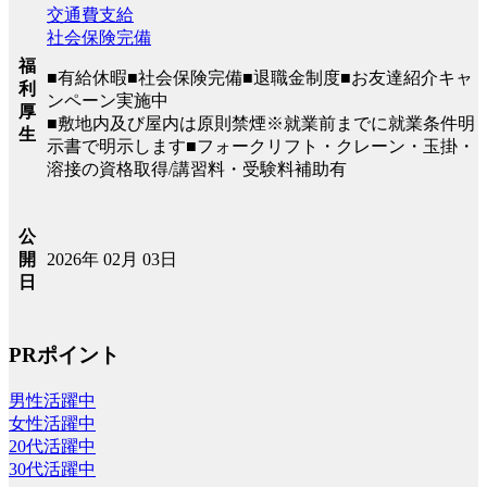
交通費支給
社会保険完備
福
■有給休暇■社会保険完備■退職金制度■お友達紹介キャ
利
ンペーン実施中
厚
■敷地内及び屋内は原則禁煙※就業前までに就業条件明
生
示書で明示します■フォークリフト・クレーン・玉掛・
溶接の資格取得/講習料・受験料補助有
公
2026年 02月 03日
開
日
PRポイント
男性活躍中
女性活躍中
20代活躍中
30代活躍中