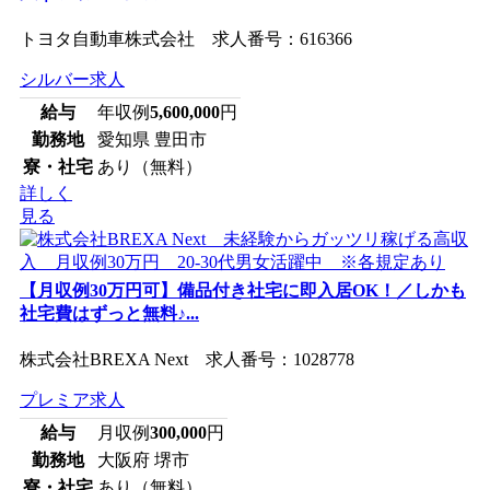
トヨタ自動車株式会社 求人番号：616366
シルバー求人
給与
年収例
5,600,000
円
勤務地
愛知県 豊田市
寮・社宅
あり（無料）
詳しく
見る
【月収例30万円可】備品付き社宅に即入居OK！／しかも
社宅費はずっと無料♪...
株式会社BREXA Next 求人番号：1028778
プレミア求人
給与
月収例
300,000
円
勤務地
大阪府 堺市
寮・社宅
あり（無料）