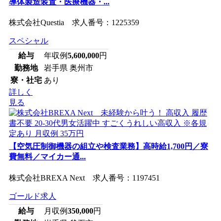
導体製造装置・医療機器・...
株式会社Questia 求人番号：1225359
スペシャル
給与
年収例
5,600,000
円
勤務地
岩手県 奥州市
寮・社宅
あり
詳しく
見る
【空気圧制御機器の組立や検査業務】高時給1,700円／寮
費無料／マイカー通...
株式会社BREXA Next 求人番号：1197451
ゴールド求人
給与
月収例
350,000
円