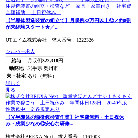
【半導体製造装置の組立て】月収例32万円以上◎／約8割
が未経験スタート★／...
UTエイム株式会社 求人番号：1222326
シルバー求人
給与
月収例
322,318
円
勤務地
岩手県 奥州市
寮・社宅
あり（無料）
詳しく
見る
【光半導体の顕微鏡検査作業】社宅費無料・土日祝休
み・残業少なめ◎安心な研修...
株式会社BREXA Next 求人番号：1161003