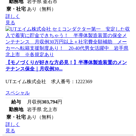
勤務地
岩手県 釜石市
寮・社宅
あり（無料）
詳しく
見る
【モノづくりが好きな方必見！】半導体製造装置のメン
テナンス保全｜月収例30...
UTエイム株式会社 求人番号：1222369
スペシャル
給与
月収例
303,794
円
勤務地
岩手県 北上市
寮・社宅
あり（無料）
詳しく
見る