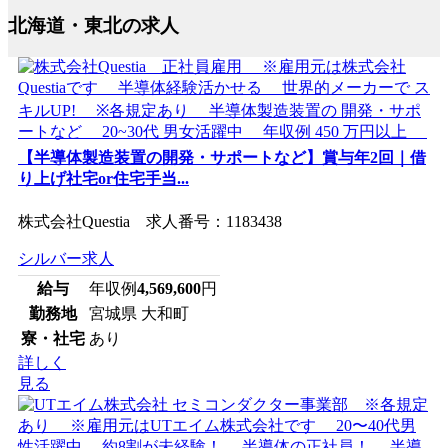
北海道・東北の求人
【半導体製造装置の開発・サポートなど】賞与年2回｜借
り上げ社宅or住宅手当...
株式会社Questia 求人番号：1183438
シルバー求人
給与
年収例
4,569,600
円
勤務地
宮城県 大和町
寮・社宅
あり
詳しく
見る