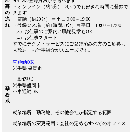
応
★3つの登録方法から選べます
募
・オンライン（約5分）⇒いつでも好きな時間に登録で
の
きます！
流
・電話（約20分） ⇒平日 9:00～19:00
れ
・登録会来場（約1時間30分）⇒平日 10:00～17:00
（3）お仕事のご案内／職場見学もOK
（4）お仕事スタート
すでにテクノ・サービスにご登録済みの方のご応募も
大歓迎！お仕事紹介がスムーズです。
車通勤OK
岩手県 盛岡市
【勤務地】
岩手県盛岡市
勤
※車通勤OK
務
地
就業場所：勤務地、その他会社が指定する範囲
就業場所の変更範囲：会社の定めるすべてのオフィス