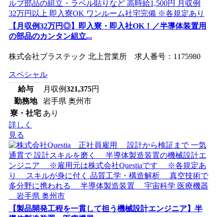
【月収例32万円◎】即入寮・即入社OK！／半導体装置用
の部品のカンタン組立...
株式会社ブラステック 北上営業所 求人番号：1175980
スペシャル
給与
月収例
321,375
円
勤務地
岩手県 奥州市
寮・社宅
あり
詳しく
見る
【製品開発工程を一貫して担う機械設計エンジニア】半