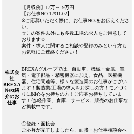
【月収例】17万～19万円
【お仕事NO.12911-02】
※ご応募いただく際に、お仕事NO.をお伝えくださ
い。
☆この案件以外にも多数工場の求人をご用意して
おります☆
案件・求人に関するご相談や登録のみという方も
お気軽にご連絡ください！
BREXAグループでは、自動車、機械・金属、電
株式会
気・電子部品・精密機器に加え、食品、医療機
社
器、住宅関連等、様々な製造業のお仕事がござい
BREXA
ます！製造業/工場の求人をお探しの方！モノづく
Next紹
りに関心をお持ちの方！ご応募お待ちしていま
介のお
す！他.軽作業、倉庫、サービス、販売のお仕事な
仕事
ど掲載中です。
①登録・面接会
ご応募が完了しましたら、面接・お仕事相談会へ