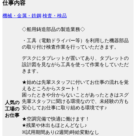
仕事内容
機械・金属・鉄鋼
検査・検品
◇船用鋳造部品の製造業務◇
・工具（電動ドライバー等）を利用した機器部品
の取り付け検査作業を行っていただきます。
デスクにタブレットが置いてあり、タブレットの
設計図を見ながら工具を使って作業をしていただ
きます。
★始めは先輩スタッフに付いてお仕事の流れを覚
えるところからスタート！
困ったときや分からないことがあったときはスグ
先輩スタッフに聞ける環境なので、未経験の方も
人気の
安心してお仕事に取り組める環境です♪
工場の
お仕事
★空調完備で快適に働けます！
★残業や休出もほとんどなし♪
※試用期間あり(2週間)時給変動なし