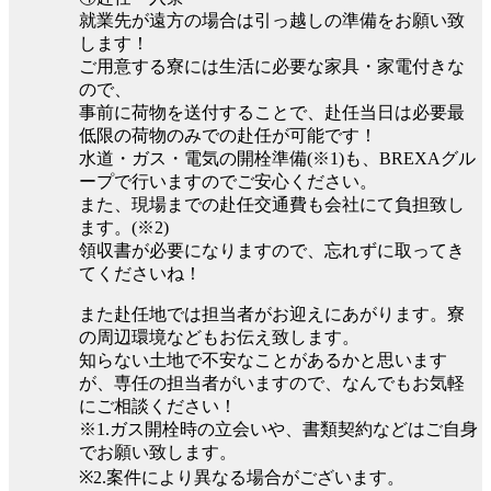
就業先が遠方の場合は引っ越しの準備をお願い致
します！
ご用意する寮には生活に必要な家具・家電付きな
ので、
事前に荷物を送付することで、赴任当日は必要最
低限の荷物のみでの赴任が可能です！
水道・ガス・電気の開栓準備(※1)も、BREXAグル
ープで行いますのでご安心ください。
また、現場までの赴任交通費も会社にて負担致し
ます。(※2)
領収書が必要になりますので、忘れずに取ってき
てくださいね！
また赴任地では担当者がお迎えにあがります。寮
の周辺環境などもお伝え致します。
知らない土地で不安なことがあるかと思います
が、専任の担当者がいますので、なんでもお気軽
にご相談ください！
※1.ガス開栓時の立会いや、書類契約などはご自身
でお願い致します。
※2.案件により異なる場合がございます。