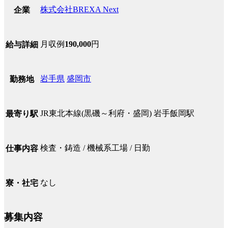
株式会社BREXA Next
企業
月収例
190,000
円
給与詳細
岩手県
盛岡市
勤務地
JR東北本線(黒磯～利府・盛岡) 岩手飯岡駅
最寄り駅
検査・鋳造 / 機械系工場 / 日勤
仕事内容
なし
寮・社宅
募集内容