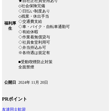
★自社正社員登用あり
◇社会保険完備
◇日払い制度あり
◇残業・休出手当
◇交通費支給
福利厚
◇車・バイク・自転車通勤可
生
◇有給休暇
◇作業着無償貸与
◇社員食堂利用可
◇弁当持込み可
※各待遇は規定有
■受動喫煙防止対策
全面禁煙
2024年 11月 20日
公開日
PRポイント
友達同士歓迎