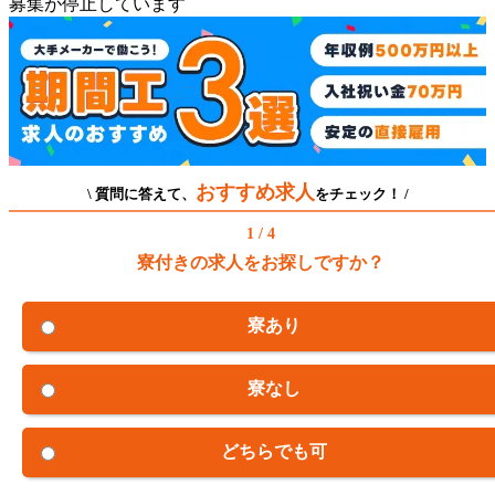
募集が停止しています
おすすめ求人
\ 質問に答えて、
をチェック！ /
1 / 4
寮付きの求人をお探しですか？
寮あり
寮なし
どちらでも可