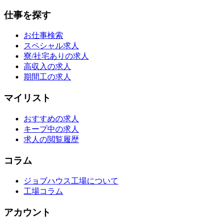
仕事を探す
お仕事検索
スペシャル求人
寮/社宅ありの求人
高収入の求人
期間工の求人
マイリスト
おすすめの求人
キープ中の求人
求人の閲覧履歴
コラム
ジョブハウス工場について
工場コラム
アカウント