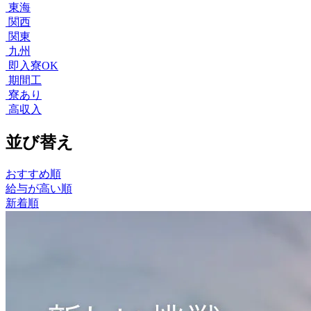
東海
関西
関東
九州
即入寮OK
期間工
寮あり
高収入
並び替え
おすすめ順
給与が高い順
新着順