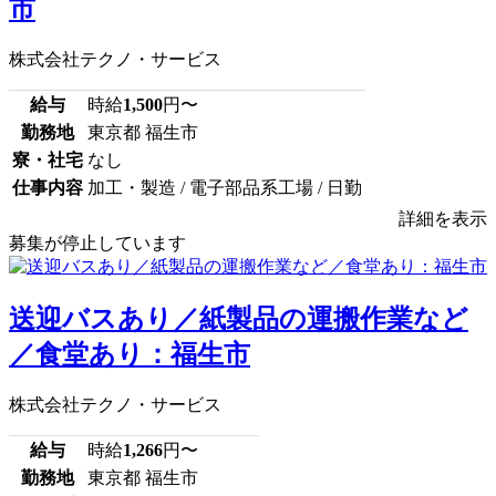
市
株式会社テクノ・サービス
給与
時給
1,500
円〜
勤務地
東京都 福生市
寮・社宅
なし
仕事内容
加工・製造 / 電子部品系工場 / 日勤
詳細を表示
募集が停止しています
送迎バスあり／紙製品の運搬作業など
／食堂あり：福生市
株式会社テクノ・サービス
給与
時給
1,266
円〜
勤務地
東京都 福生市