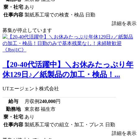
寮・社宅
あり
仕事内容
製紙系工場での検査・検品 日勤
詳細を表示
募集が停止しています
【20-40代活躍中】＼お休みたっぷり年
休129日♪／紙製品の加工・検品！...
UTエージェント株式会社
給与
月収例
240,000
円
勤務地
東京都 福生市
寮・社宅
あり
仕事内容
製紙系工場での組立・加工・プレス 日勤
詳細を表示