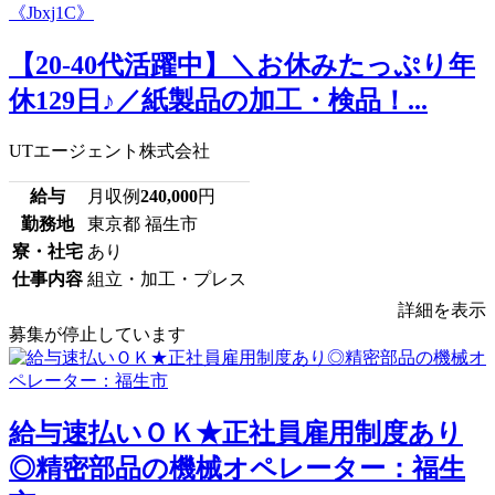
【20-40代活躍中】＼お休みたっぷり年
休129日♪／紙製品の加工・検品！...
UTエージェント株式会社
給与
月収例
240,000
円
勤務地
東京都 福生市
寮・社宅
あり
仕事内容
組立・加工・プレス
詳細を表示
募集が停止しています
給与速払いＯＫ★正社員雇用制度あり
◎精密部品の機械オペレーター：福生