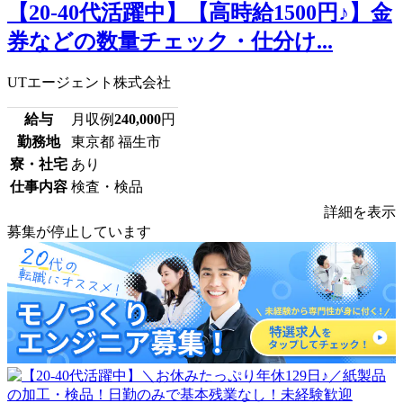
【20-40代活躍中】【高時給1500円♪】金
券などの数量チェック・仕分け...
UTエージェント株式会社
給与
月収例
240,000
円
勤務地
東京都 福生市
寮・社宅
あり
仕事内容
検査・検品
詳細を表示
募集が停止しています