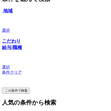
地域
選択
こだわり
給与/職種
選択
条件クリア
この条件で検索
人気の条件から検索