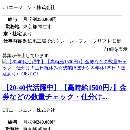
UTエージェント株式会社
給与
月収例
256,000
円
勤務地
東京都 福生市
寮・社宅
あり
仕事内容
製紙系工場でのクレーン・フォークリフト 日勤
詳細を表示
募集が停止しています
【20-40代活躍中】【高時給1500円♪】金
券などの数量チェック・仕分け...
UTエージェント株式会社
給与
月収例
240,000
円
勤務地
東京都 福生市