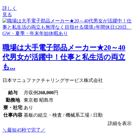
詳しく
見る
職場は大手電子部品メーカー★20～40
代男女が活躍中！仕事と私生活の両立
も...
日本マニュファクチャリングサービス株式会社
給与
月収例
268,000
円
勤務地
東京都 昭島市
寮・社宅
あり
仕事内容
基板の組立・検査 / 機械系工場 / 日勤
詳細を表示
＼最短45秒で完了／