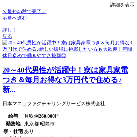
詳細を表示
＼最短45秒で完了／
応募へ進む
詳しく
見る
20～40代男性が活躍中！寮は家具家電
つき＆毎月お得な3万円代で住める♪
新...
日本マニュファクチャリングサービス株式会社
給与
月収例
260,000
円
勤務地
東京都 昭島市
寮・社宅
あり