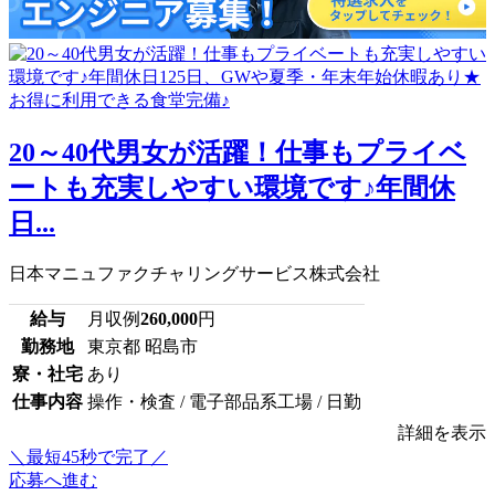
20～40代男女が活躍！仕事もプライベ
ートも充実しやすい環境です♪年間休
日...
日本マニュファクチャリングサービス株式会社
給与
月収例
260,000
円
勤務地
東京都 昭島市
寮・社宅
あり
仕事内容
操作・検査 / 電子部品系工場 / 日勤
詳細を表示
＼最短45秒で完了／
応募へ進む