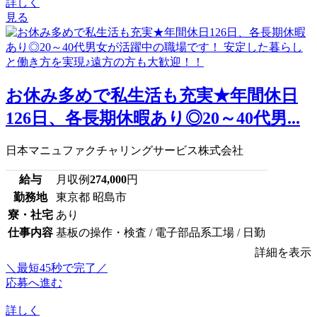
詳しく
見る
お休み多めで私生活も充実★年間休日
126日、各長期休暇あり◎20～40代男...
日本マニュファクチャリングサービス株式会社
給与
月収例
274,000
円
勤務地
東京都 昭島市
寮・社宅
あり
仕事内容
基板の操作・検査 / 電子部品系工場 / 日勤
詳細を表示
＼最短45秒で完了／
応募へ進む
詳しく