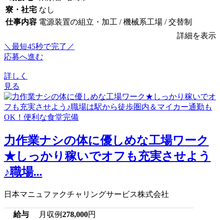
寮・社宅
なし
仕事内容
電源装置の組立・加工 / 機械系工場 / 交替制
詳細を表示
＼最短45秒で完了／
応募へ進む
詳しく
見る
力作業ナシの体に優しめな工場ワーク
★しっかり稼いでオフも充実させよう
♪職場...
日本マニュファクチャリングサービス株式会社
給与
月収例
278,000
円