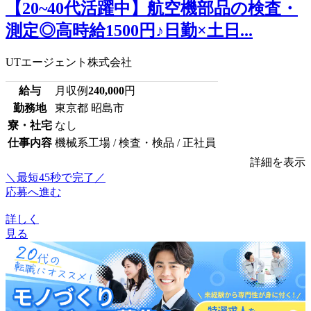
【20~40代活躍中】航空機部品の検査・
測定◎高時給1500円♪日勤×土日...
UTエージェント株式会社
給与
月収例
240,000
円
勤務地
東京都 昭島市
寮・社宅
なし
仕事内容
機械系工場 / 検査・検品 / 正社員
詳細を表示
＼最短45秒で完了／
応募へ進む
詳しく
見る