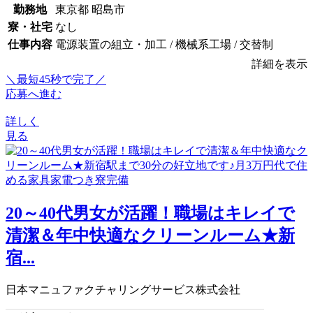
勤務地
東京都 昭島市
寮・社宅
なし
仕事内容
電源装置の組立・加工 / 機械系工場 / 交替制
詳細を表示
＼最短45秒で完了／
応募へ進む
詳しく
見る
20～40代男女が活躍！職場はキレイで
清潔＆年中快適なクリーンルーム★新
宿...
日本マニュファクチャリングサービス株式会社