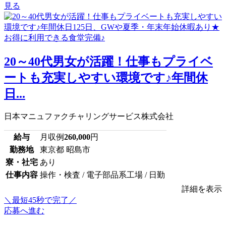
見る
20～40代男女が活躍！仕事もプライベ
ートも充実しやすい環境です♪年間休
日...
日本マニュファクチャリングサービス株式会社
給与
月収例
260,000
円
勤務地
東京都 昭島市
寮・社宅
あり
仕事内容
操作・検査 / 電子部品系工場 / 日勤
詳細を表示
＼最短45秒で完了／
応募へ進む