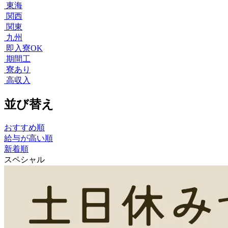
東海
関西
関東
九州
即入寮OK
期間工
寮あり
高収入
並び替え
おすすめ順
給与が高い順
新着順
スペシャル