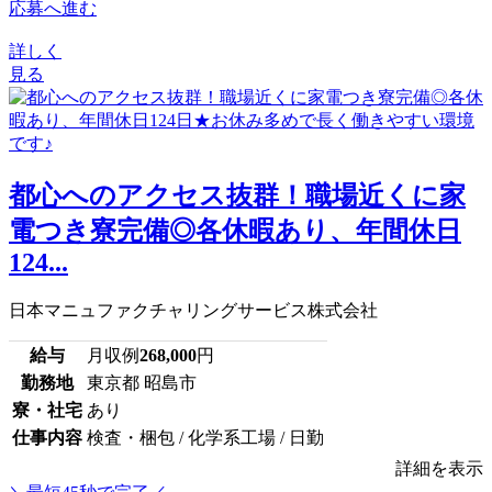
応募へ進む
詳しく
見る
都心へのアクセス抜群！職場近くに家
電つき寮完備◎各休暇あり、年間休日
124...
日本マニュファクチャリングサービス株式会社
給与
月収例
268,000
円
勤務地
東京都 昭島市
寮・社宅
あり
仕事内容
検査・梱包 / 化学系工場 / 日勤
詳細を表示