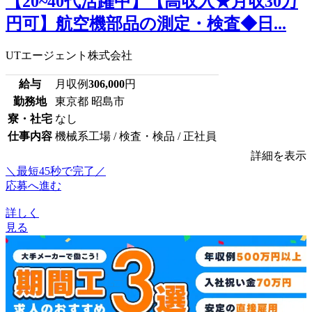
【20~40代活躍中】【高収入★月収30万
円可】航空機部品の測定・検査◆日...
UTエージェント株式会社
給与
月収例
306,000
円
勤務地
東京都 昭島市
寮・社宅
なし
仕事内容
機械系工場 / 検査・検品 / 正社員
詳細を表示
＼最短45秒で完了／
応募へ進む
詳しく
見る