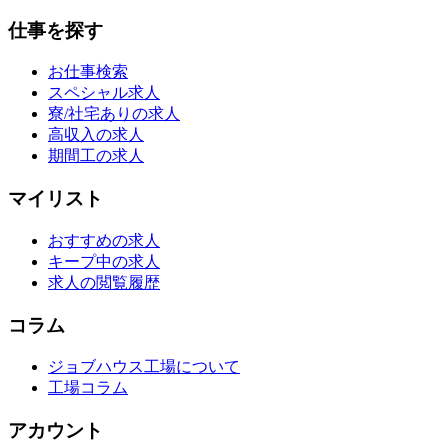
仕事を探す
お仕事検索
スペシャル求人
寮/社宅ありの求人
高収入の求人
期間工の求人
マイリスト
おすすめの求人
キープ中の求人
求人の閲覧履歴
コラム
ジョブハウス工場について
工場コラム
アカウント