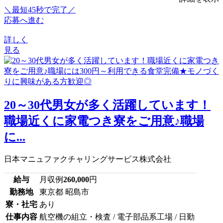
＼最短45秒で完了／
応募へ進む
詳しく
見る
20～30代男女が多く活躍しています！
職場近くに家電つき寮をご用意♪職場
に...
日本マニュファクチャリングサービス株式会社
給与
月収例
260,000
円
勤務地
東京都 昭島市
寮・社宅
あり
仕事内容
航空機の組立・検査 / 電子部品系工場 / 日勤