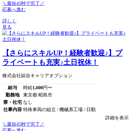
＼最短45秒で完了／
応募へ進む
詳しく
見る
【さらにスキルUP！経験者歓迎♪】プ
ライベートも充実♪土日祝休！
株式会社綜合キャリアオプション
給与
時給
1,600
円〜
勤務地
東京都 昭島市
寮・社宅
なし
仕事内容
特殊車両の組立 / 機械系工場 / 日勤
詳細を表示
＼最短45秒で完了／
応募へ進む