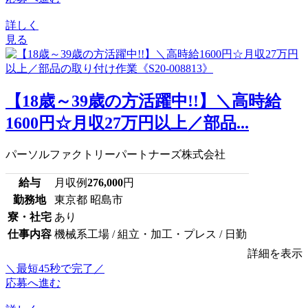
詳しく
見る
【18歳～39歳の方活躍中!!】＼高時給
1600円☆月収27万円以上／部品...
パーソルファクトリーパートナーズ株式会社
給与
月収例
276,000
円
勤務地
東京都 昭島市
寮・社宅
あり
仕事内容
機械系工場 / 組立・加工・プレス / 日勤
詳細を表示
＼最短45秒で完了／
応募へ進む