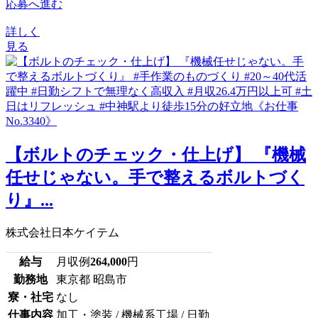
応募へ進む
詳しく
見る
【ボルトのチェック・仕上げ】 『機械
任せじゃない。手で整えるボルトづく
り』...
株式会社日本ケイテム
給与
月収例
264,000
円
勤務地
東京都 昭島市
寮・社宅
なし
仕事内容
加工・塗装 / 機械系工場 / 日勤