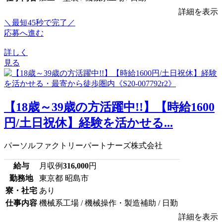
詳細を表示
＼最短45秒で完了／
応募へ進む
詳しく
見る
【18歳～39歳の方活躍中!!】【時給1600
円/土日祝休】経験を活かせる...
パーソルファクトリーパートナーズ株式会社
給与
月収例
316,000
円
勤務地
東京都 昭島市
寮・社宅
あり
仕事内容
機械系工場 / 機械操作・製造補助 / 日勤
詳細を表示