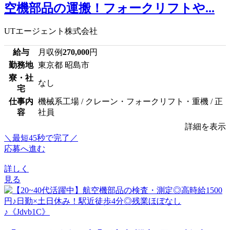
空機部品の運搬！フォークリフトや...
UTエージェント株式会社
給与
月収例
270,000
円
勤務地
東京都 昭島市
寮・社
なし
宅
仕事内
機械系工場 / クレーン・フォークリフト・重機 / 正
容
社員
詳細を表示
＼最短45秒で完了／
応募へ進む
詳しく
見る