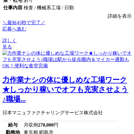
寮・社宅
あり
仕事内容
検査 / 機械系工場 / 日勤
詳細を表示
＼最短45秒で完了／
応募へ進む
詳しく
見る
力作業ナシの体に優しめな工場ワーク
★しっかり稼いでオフも充実させよう
♪職場...
日本マニュファクチャリングサービス株式会社
給与
月収例
278,000
円
勤務地
東京都 昭島市