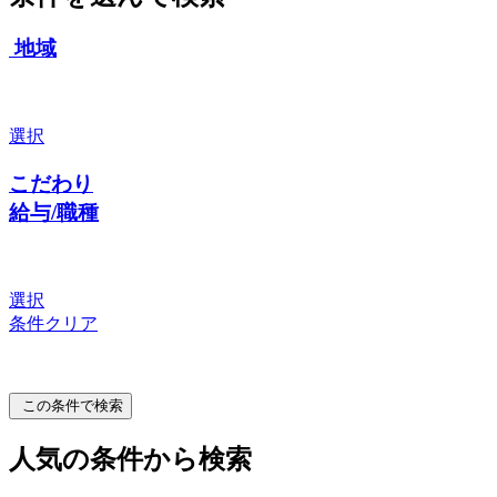
地域
選択
こだわり
給与/職種
選択
条件クリア
この条件で検索
人気の条件から検索