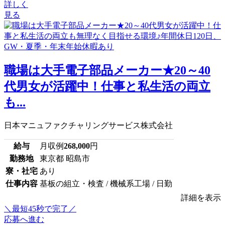
詳しく
見る
職場は大手電子部品メーカー★20～40
代男女が活躍中！仕事と私生活の両立
も...
日本マニュファクチャリングサービス株式会社
給与
月収例
268,000
円
勤務地
東京都 昭島市
寮・社宅
あり
仕事内容
基板の組立・検査 / 機械系工場 / 日勤
詳細を表示
＼最短45秒で完了／
応募へ進む