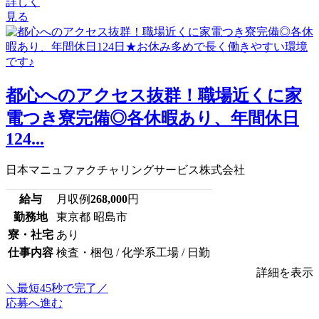
詳しく
見る
都心へのアクセス抜群！職場近くに家
電つき寮完備◎各休暇あり、年間休日
124...
日本マニュファクチャリングサービス株式会社
給与
月収例
268,000
円
勤務地
東京都 昭島市
寮・社宅
あり
仕事内容
検査・梱包 / 化学系工場 / 日勤
詳細を表示
＼最短45秒で完了／
応募へ進む