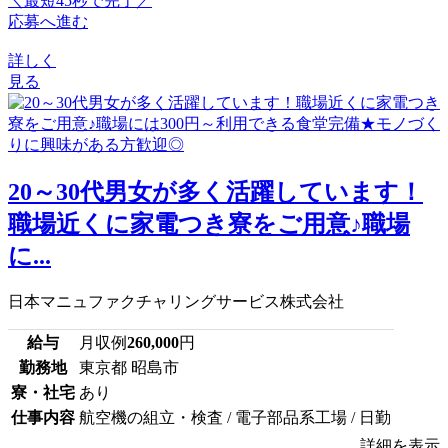
＼最短45秒で完了／
応募へ進む
詳しく
見る
20～30代男女が多く活躍しています！
職場近くに家電つき寮をご用意♪職場
に...
日本マニュファクチャリングサービス株式会社
給与
月収例
260,000
円
勤務地
東京都 昭島市
寮・社宅
あり
仕事内容
航空機の組立・検査 / 電子部品系工場 / 日勤
詳細を表示