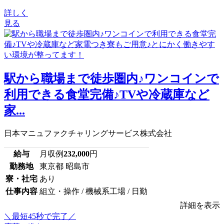
詳しく
見る
駅から職場まで徒歩圏内♪ワンコインで
利用できる食堂完備♪TVや冷蔵庫など
家...
日本マニュファクチャリングサービス株式会社
給与
月収例
232,000
円
勤務地
東京都 昭島市
寮・社宅
あり
仕事内容
組立・操作 / 機械系工場 / 日勤
詳細を表示
＼最短45秒で完了／