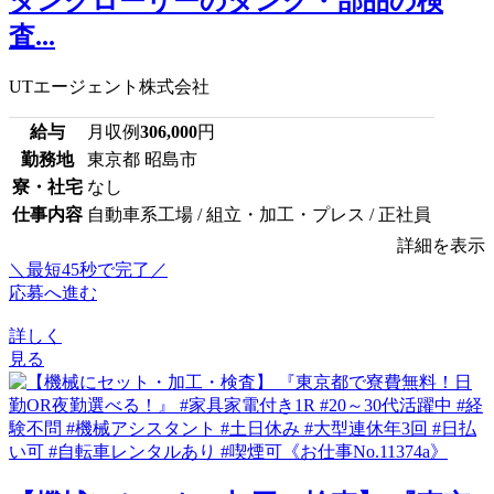
タンクローリーのタンク・部品の検
査...
UTエージェント株式会社
給与
月収例
306,000
円
勤務地
東京都 昭島市
寮・社宅
なし
仕事内容
自動車系工場 / 組立・加工・プレス / 正社員
詳細を表示
＼最短45秒で完了／
応募へ進む
詳しく
見る