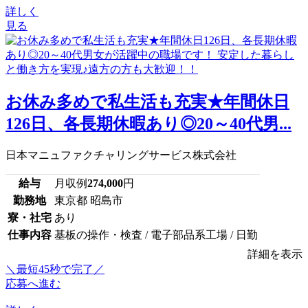
詳しく
見る
お休み多めで私生活も充実★年間休日
126日、各長期休暇あり◎20～40代男...
日本マニュファクチャリングサービス株式会社
給与
月収例
274,000
円
勤務地
東京都 昭島市
寮・社宅
あり
仕事内容
基板の操作・検査 / 電子部品系工場 / 日勤
詳細を表示
＼最短45秒で完了／
応募へ進む