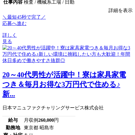
仕事内容
検査 / 機械系工場 / 日勤
詳細を表示
＼最短45秒で完了／
応募へ進む
詳しく
見る
20～40代男性が活躍中！寮は家具家電
つき＆毎月お得な3万円代で住める♪
新...
日本マニュファクチャリングサービス株式会社
給与
月収例
260,000
円
勤務地
東京都 昭島市