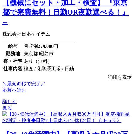
【機械にセット・加工・検査】 『東京
都で寮費無料！日勤OR夜勤選べる！』
...
株式会社日本ケイテム
給与
月収例
279,000
円
勤務地
東京都 昭島市
寮・社宅
あり（無料）
仕事内容
検査 / 化学系工場 / 日勤
詳細を表示
＼最短45秒で完了／
応募へ進む
詳しく
見る