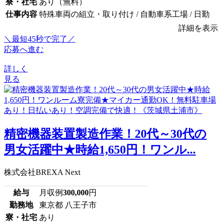
寮・社宅
あり（無料）
仕事内容
特殊車両の組立・取り付け / 自動車系工場 / 日勤
詳細を表示
＼最短45秒で完了／
応募へ進む
詳しく
見る
精密機器装置製造作業！20代～30代の
男女活躍中★時給1,650円！ワンル...
株式会社BREXA Next
給与
月収例
300,000
円
勤務地
東京都 八王子市
寮・社宅
あり