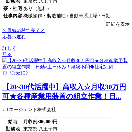
勤務地
東京都 八王子市
寮・社宅
あり（無料）
仕事内容
機械操作・製造補助 / 自動車系工場 / 日勤
詳細を表示
＼最短45秒で完了／
応募へ進む
詳しく
見る
【20~30代活躍中】高収入☆月収30万円
可★各種産業用装置の組立作業！日...
UTエージェント株式会社
給与
月収例
306,000
円
勤務地
東京都 八王子市