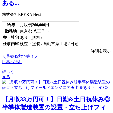
ある...
株式会社BREXA Next
給与
月収例
260,000
円
勤務地
東京都 八王子市
寮・社宅
あり（無料）
仕事内容
検査・塗装 / 自動車系工場 / 日勤
詳細を表示
＼最短45秒で完了／
応募へ進む
詳しく
見る
【月収33万円可！】日勤&土日祝休み◎
半導体製造装置の設置・立ち上げフィ