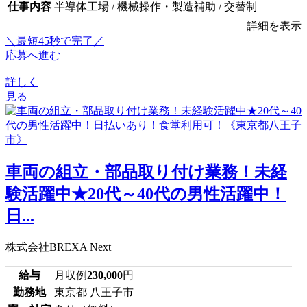
仕事内容
半導体工場 / 機械操作・製造補助 / 交替制
詳細を表示
＼最短45秒で完了／
応募へ進む
詳しく
見る
車両の組立・部品取り付け業務！未経
験活躍中★20代～40代の男性活躍中！
日...
株式会社BREXA Next
給与
月収例
230,000
円
勤務地
東京都 八王子市