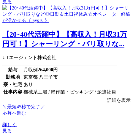
見る
【20~40代活躍中】【高収入！月収31万
円可！】シャーリング・バリ取りな...
UTエージェント株式会社
給与
月収例
264,000
円
勤務地
東京都 八王子市
寮・社宅
あり
仕事内容
機械系工場 / 軽作業・ピッキング / 派遣社員
詳細を表示
＼最短45秒で完了／
応募へ進む
詳しく
見る