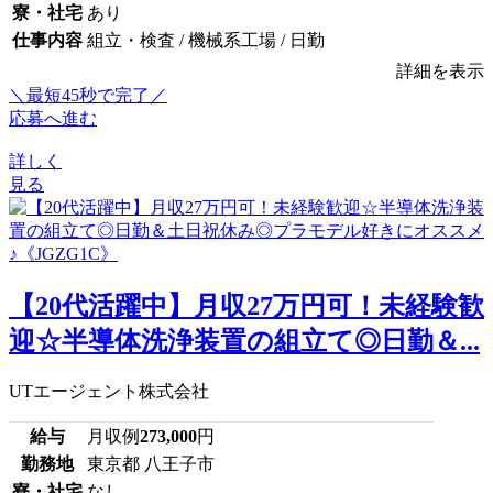
寮・社宅
あり
仕事内容
組立・検査 / 機械系工場 / 日勤
詳細を表示
＼最短45秒で完了／
応募へ進む
詳しく
見る
【20代活躍中】月収27万円可！未経験歓
迎☆半導体洗浄装置の組立て◎日勤＆...
UTエージェント株式会社
給与
月収例
273,000
円
勤務地
東京都 八王子市
寮・社宅
なし