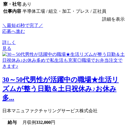
寮・社宅
あり
仕事内容
半導体工場 / 組立・加工・プレス / 正社員
詳細を表示
＼最短45秒で完了／
応募へ進む
詳しく
見る
30～50代男性が活躍中の職場★生活リ
ズムが整う日勤＆土日祝休み♪お休み
多...
日本マニュファクチャリングサービス株式会社
給与
月収例
332,000
円