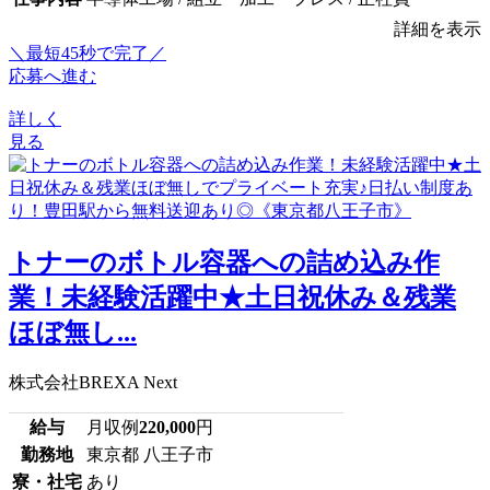
詳細を表示
＼最短45秒で完了／
応募へ進む
詳しく
見る
トナーのボトル容器への詰め込み作
業！未経験活躍中★土日祝休み＆残業
ほぼ無し...
株式会社BREXA Next
給与
月収例
220,000
円
勤務地
東京都 八王子市
寮・社宅
あり