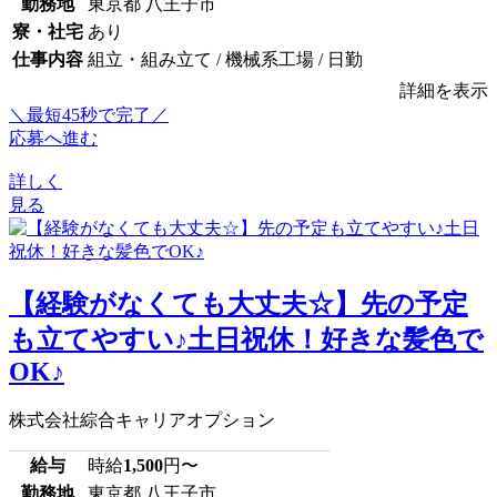
勤務地
東京都 八王子市
寮・社宅
あり
仕事内容
組立・組み立て / 機械系工場 / 日勤
詳細を表示
＼最短45秒で完了／
応募へ進む
詳しく
見る
【経験がなくても大丈夫☆】先の予定
も立てやすい♪土日祝休！好きな髪色で
OK♪
株式会社綜合キャリアオプション
給与
時給
1,500
円〜
勤務地
東京都 八王子市