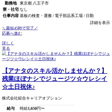
勤務地
東京都 八王子市
寮・社宅
なし
仕事内容
基板の検査・運搬 / 電子部品系工場 / 日勤
詳細を表示
＼最短45秒で完了／
応募へ進む
詳しく
見る
【アナタのスキル活かしませんか？】
残業ほぼナシでジュージツ☆ウレシイ
☆土日祝休♪
株式会社綜合キャリアオプション
給与
時給
1,650
円〜