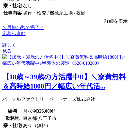
寮・社宅
なし
仕事内容
操作・検査 / 機械系工場 / 夜勤
詳細を表示
＼最短45秒で完了／
応募へ進む
詳しく
見る
【18歳～39歳の方活躍中!!】＼寮費無料
＆高時給1800円／幅広い年代活...
パーソルファクトリーパートナーズ株式会社
給与
月収例
326,000
円
勤務地
東京都 八王子市
寮・社宅
あり（無料）