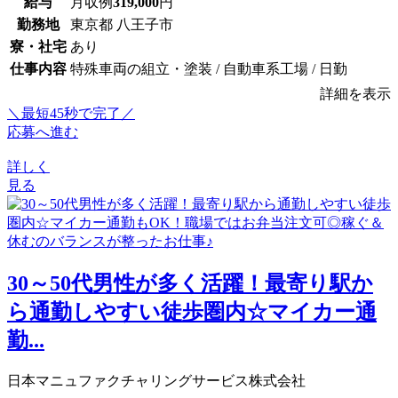
給与
月収例
319,000
円
勤務地
東京都 八王子市
寮・社宅
あり
仕事内容
特殊車両の組立・塗装 / 自動車系工場 / 日勤
詳細を表示
＼最短45秒で完了／
応募へ進む
詳しく
見る
30～50代男性が多く活躍！最寄り駅か
ら通勤しやすい徒歩圏内☆マイカー通
勤...
日本マニュファクチャリングサービス株式会社