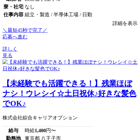
寮・社宅
なし
仕事内容
組立・製造 / 半導体工場 / 日勤
詳細を表示
＼最短45秒で完了／
応募へ進む
詳しく
見る
【未経験でも活躍できる！】残業ほぼ
ナシ！ウレシイ☆土日祝休♪好きな髪色
でOK♪
株式会社綜合キャリアオプション
給与
時給
1,400
円〜
勤務地
東京都 八王子市