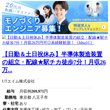
【日勤＆土日祝休み】半導体製造装置
の組立・配線★駅チカ徒歩7分！月収26
万...
UTエイム株式会社
給与
月収例
269,971
円
勤務地
東京都 八王子市
寮・社宅
あり
仕事内容
半導体工場 / 組立・加工・プレス / 正社員