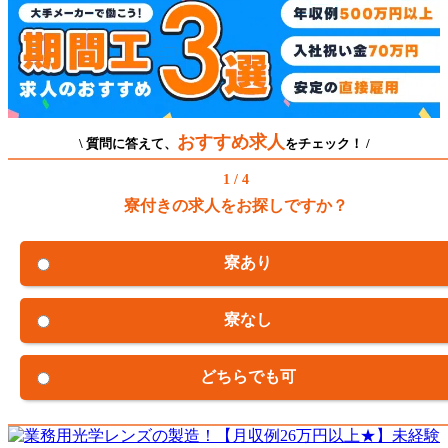
おすすめ求人
\ 質問に答えて、
をチェック！ /
1 / 4
寮付きの求人をお探しですか？
寮あり
寮なし
どちらでも可