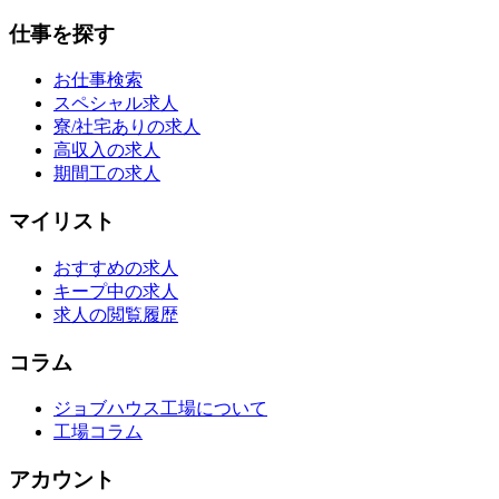
仕事を探す
お仕事検索
スペシャル求人
寮/社宅ありの求人
高収入の求人
期間工の求人
マイリスト
おすすめの求人
キープ中の求人
求人の閲覧履歴
コラム
ジョブハウス工場について
工場コラム
アカウント