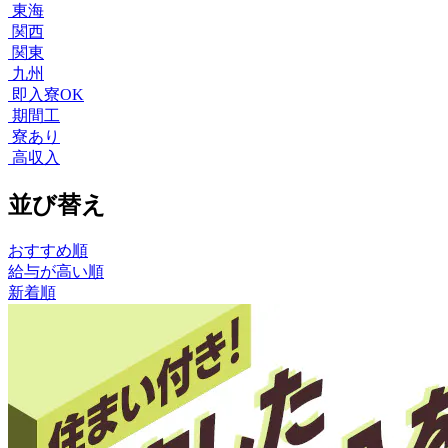
東海
関西
関東
九州
即入寮OK
期間工
寮あり
高収入
並び替え
おすすめ順
給与が高い順
新着順