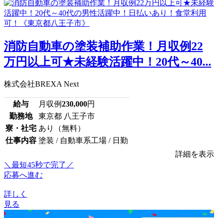
消防自動車の塗装補助作業！月収例22
万円以上可★未経験活躍中！20代～40...
株式会社BREXA Next
給与
月収例
230,000
円
勤務地
東京都 八王子市
寮・社宅
あり（無料）
仕事内容
塗装 / 自動車系工場 / 日勤
詳細を表示
＼最短45秒で完了／
応募へ進む
詳しく
見る