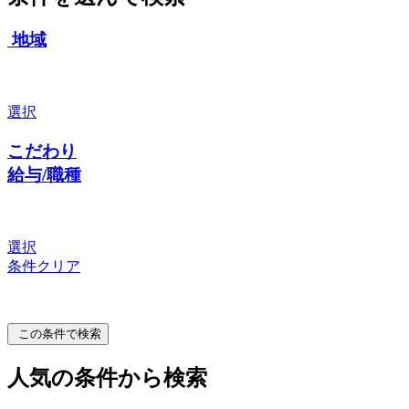
地域
選択
こだわり
給与/職種
選択
条件クリア
この条件で検索
人気の条件から検索