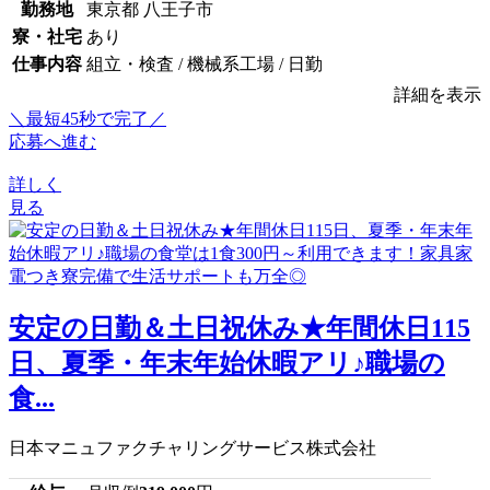
勤務地
東京都 八王子市
寮・社宅
あり
仕事内容
組立・検査 / 機械系工場 / 日勤
詳細を表示
＼最短45秒で完了／
応募へ進む
詳しく
見る
安定の日勤＆土日祝休み★年間休日115
日、夏季・年末年始休暇アリ♪職場の
食...
日本マニュファクチャリングサービス株式会社