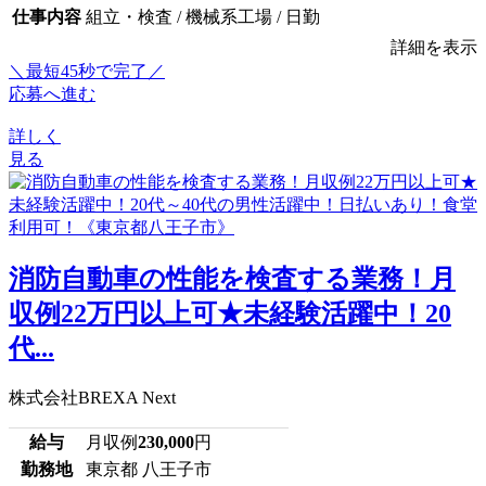
仕事内容
組立・検査 / 機械系工場 / 日勤
詳細を表示
＼最短45秒で完了／
応募へ進む
詳しく
見る
消防自動車の性能を検査する業務！月
収例22万円以上可★未経験活躍中！20
代...
株式会社BREXA Next
給与
月収例
230,000
円
勤務地
東京都 八王子市