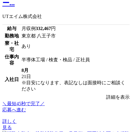
ー...
UTエイム株式会社
給与
月収例
332,467
円
勤務地
東京都 八王子市
寮・社
あり
宅
仕事内
半導体工場 / 検査・検品 / 正社員
容
8月
21日
入社日
※目安になります、表記なしは面接時にご相談く
ださい
詳細を表示
＼最短45秒で完了／
応募へ進む
詳しく
見る