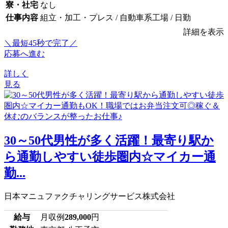
寮・社宅
なし
仕事内容
組立・加工・プレス / 自動車系工場 / 日勤
詳細を表示
＼最短45秒で完了／
応募へ進む
詳しく
見る
30～50代男性が多く活躍！最寄り駅か
ら通勤しやすい徒歩圏内☆マイカー通
勤...
日本マニュファクチャリングサービス株式会社
給与
月収例
289,000
円