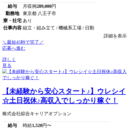
給与
月収例
289,000
円
勤務地
東京都 八王子市
寮・社宅
あり
仕事内容
組立・組み立て / 機械系工場 / 日勤
詳細を表示
＼最短45秒で完了／
応募へ進む
詳しく
見る
【未経験から安心スタート♪】ウレシイ
☆土日祝休♪高収入でしっかり稼ぐ！
株式会社綜合キャリアオプション
給与
時給
1,520
円〜