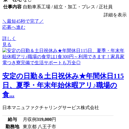
仕事内容
自動車系工場 / 組立・加工・プレス / 正社員
詳細を表示
＼最短45秒で完了／
応募へ進む
詳しく
見る
安定の日勤＆土日祝休み★年間休日115
日、夏季・年末年始休暇アリ♪職場の
食...
日本マニュファクチャリングサービス株式会社
給与
月収例
319,000
円
勤務地
東京都 八王子市