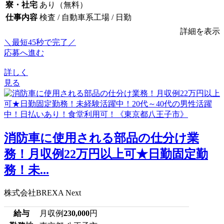
寮・社宅
あり（無料）
仕事内容
検査 / 自動車系工場 / 日勤
詳細を表示
＼最短45秒で完了／
応募へ進む
詳しく
見る
消防車に使用される部品の仕分け業
務！月収例22万円以上可★日勤固定勤
務！未...
株式会社BREXA Next
給与
月収例
230,000
円