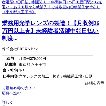
業務用光学レンズの製造！【月収例26
万円以上★】未経験者活躍中◎日払い
制度...
株式会社BREXA Next
給与
月収例
270,000
円
勤務地
東京都 八王子市
寮・社宅
あり
仕事内容
光学レンズの加工・検査 / 機械系工場 / 日勤
詳細を表示
＼最短45秒で完了／
応募へ進む
詳しく