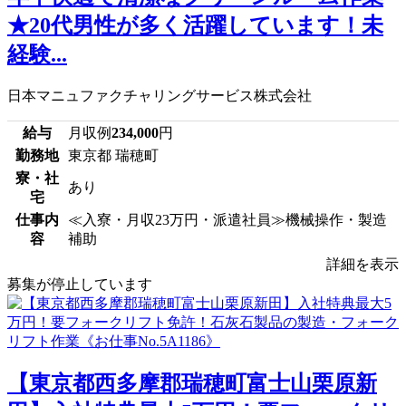
★20代男性が多く活躍しています！未
経験...
日本マニュファクチャリングサービス株式会社
給与
月収例
234,000
円
勤務地
東京都 瑞穂町
寮・社
あり
宅
仕事内
≪入寮・月収23万円・派遣社員≫機械操作・製造
容
補助
詳細を表示
募集が停止しています
【東京都西多摩郡瑞穂町富士山栗原新