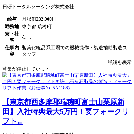
日研トータルソーシング株式会社
給与
月収例
232,000
円
勤務地
東京都 瑞穂町
寮・社
なし
宅
仕事内
製薬化粧品系工場での機械操作・製造補助製造ス
容
タッフ
詳細を表示
募集が停止しています
【東京都西多摩郡瑞穂町富士山栗原新
田】入社特典最大5万円！要フォークリ
フト...