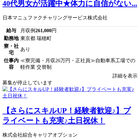
40代男女が活躍中★体力に自信がない...
日本マニュファクチャリングサービス株式会社
給与
月収例
261,000
円
勤務地
東京都 瑞穂町
寮・社
あり
宅
仕事内
≪寮完備・月収26万円・正社員≫自動車系工場での
容
軽作業 交替制
詳細を表示
募集が停止しています
【さらにスキルUP！経験者歓迎♪】プ
ライベートも充実♪土日祝休！
株式会社綜合キャリアオプション