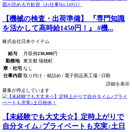
【機械の検査・出荷準備】 『専門知識
を活かして高時給1450円！』 #機...
株式会社日本ケイテム
給与
月収例
230,000
円
勤務地
東京都 瑞穂町
寮・社宅
なし
仕事内容
取り付け・箱詰め / 電子部品系工場 / 日勤
詳細を表示
募集が停止しています
【未経験でも大丈夫☆】定時上がりで
自分タイム♪プライベートも充実♪土日