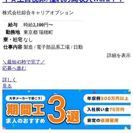
株式会社綜合キャリアオプション
給与
時給
2,100
円〜
勤務地
東京都 瑞穂町
寮・社宅
なし
仕事内容
製造 / 電子部品系工場 / 日勤
詳細を表示
＼最短45秒で完了／
応募へ進む
詳しく
見る