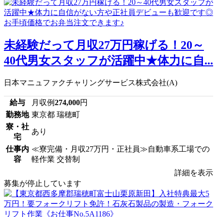
未経験だって月収27万円稼げる！20～
40代男女スタッフが活躍中★体力に自...
日本マニュファクチャリングサービス株式会社(A)
給与
月収例
274,000
円
勤務地
東京都 瑞穂町
寮・社
あり
宅
仕事内
≪寮完備・月収27万円・正社員≫自動車系工場での
容
軽作業 交替制
詳細を表示
募集が停止しています