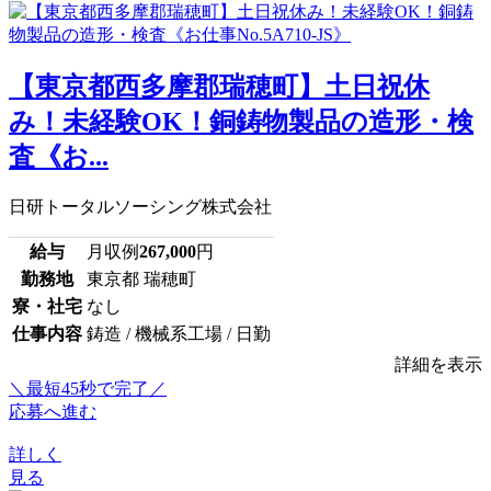
【東京都西多摩郡瑞穂町】土日祝休
み！未経験OK！銅鋳物製品の造形・検
査《お...
日研トータルソーシング株式会社
給与
月収例
267,000
円
勤務地
東京都 瑞穂町
寮・社宅
なし
仕事内容
鋳造 / 機械系工場 / 日勤
詳細を表示
＼最短45秒で完了／
応募へ進む
詳しく
見る