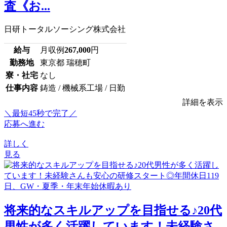
査《お...
日研トータルソーシング株式会社
給与
月収例
267,000
円
勤務地
東京都 瑞穂町
寮・社宅
なし
仕事内容
鋳造 / 機械系工場 / 日勤
詳細を表示
＼最短45秒で完了／
応募へ進む
詳しく
見る
将来的なスキルアップを目指せる♪20代
男性が多く活躍しています！未経験さ