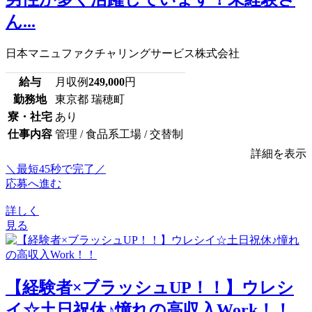
ん...
日本マニュファクチャリングサービス株式会社
給与
月収例
249,000
円
勤務地
東京都 瑞穂町
寮・社宅
あり
仕事内容
管理 / 食品系工場 / 交替制
詳細を表示
＼最短45秒で完了／
応募へ進む
詳しく
見る
【経験者×ブラッシュUP！！】ウレシ
イ☆土日祝休♪憧れの高収入Work！！