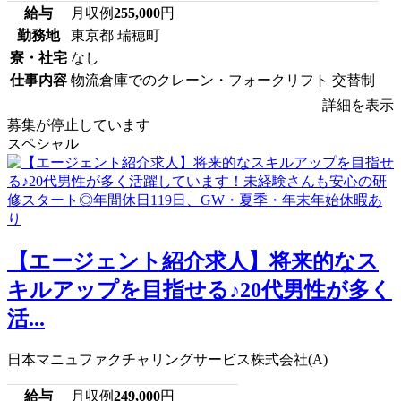
給与
月収例
255,000
円
勤務地
東京都 瑞穂町
寮・社宅
なし
仕事内容
物流倉庫でのクレーン・フォークリフト 交替制
詳細を表示
募集が停止しています
スペシャル
【エージェント紹介求人】将来的なス
キルアップを目指せる♪20代男性が多く
活...
日本マニュファクチャリングサービス株式会社(A)
給与
月収例
249,000
円