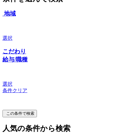
地域
選択
こだわり
給与/職種
選択
条件クリア
この条件で検索
人気の条件から検索