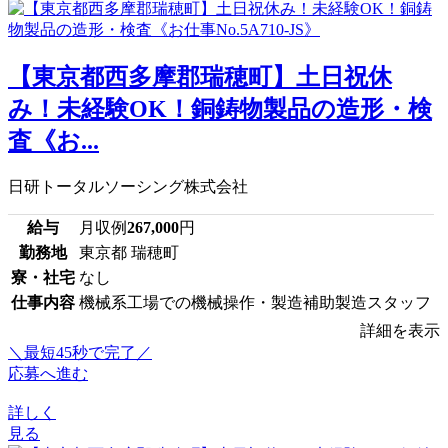
【東京都西多摩郡瑞穂町】土日祝休
み！未経験OK！銅鋳物製品の造形・検
査《お...
日研トータルソーシング株式会社
給与
月収例
267,000
円
勤務地
東京都 瑞穂町
寮・社宅
なし
仕事内容
機械系工場での機械操作・製造補助製造スタッフ
詳細を表示
＼最短45秒で完了／
応募へ進む
詳しく
見る