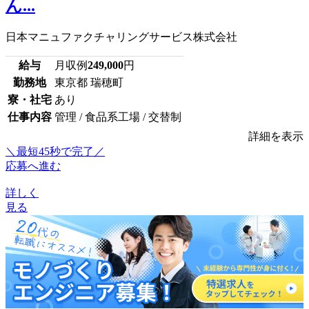
ん...
日本マニュファクチャリングサービス株式会社
給与
月収例
249,000
円
勤務地
東京都 瑞穂町
寮・社宅
あり
仕事内容
管理 / 食品系工場 / 交替制
詳細を表示
＼最短45秒で完了／
応募へ進む
詳しく
見る