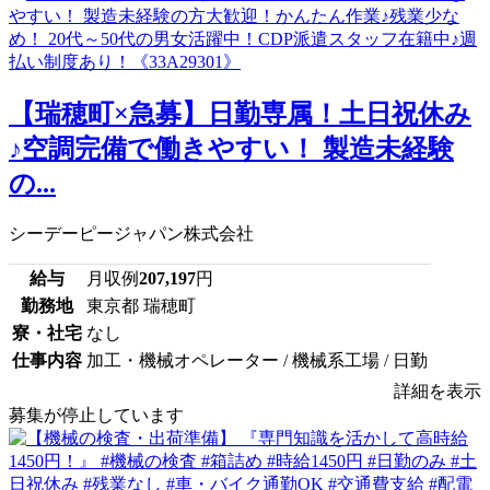
【瑞穂町×急募】日勤専属！土日祝休み
♪空調完備で働きやすい！ 製造未経験
の...
シーデーピージャパン株式会社
給与
月収例
207,197
円
勤務地
東京都 瑞穂町
寮・社宅
なし
仕事内容
加工・機械オペレーター / 機械系工場 / 日勤
詳細を表示
募集が停止しています