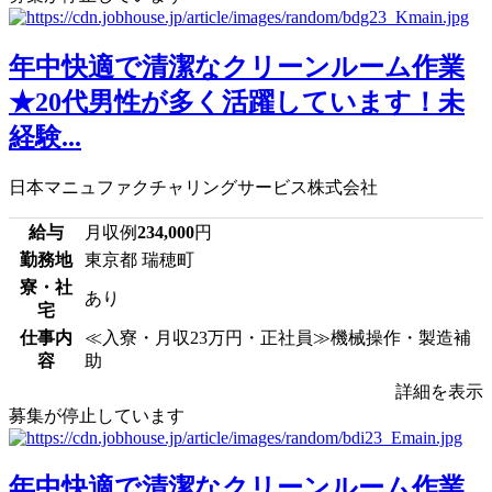
年中快適で清潔なクリーンルーム作業
★20代男性が多く活躍しています！未
経験...
日本マニュファクチャリングサービス株式会社
給与
月収例
234,000
円
勤務地
東京都 瑞穂町
寮・社
あり
宅
仕事内
≪入寮・月収23万円・正社員≫機械操作・製造補
容
助
詳細を表示
募集が停止しています
年中快適で清潔なクリーンルーム作業