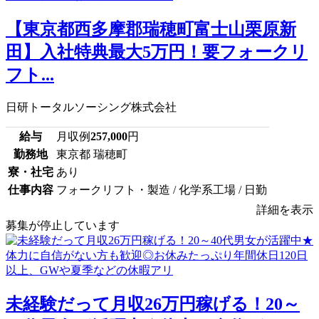
【東京都西多摩郡瑞穂町富士山栗原新
田】入社特典最大5万円！要フォークリ
フト...
日研トータルソーシング株式会社
給与
月収例
257,000
円
勤務地
東京都 瑞穂町
寮・社宅
あり
仕事内容
フォークリフト・製造 / 化学系工場 / 日勤
詳細を表示
募集が停止しています
未経験だって月収26万円稼げる！20～