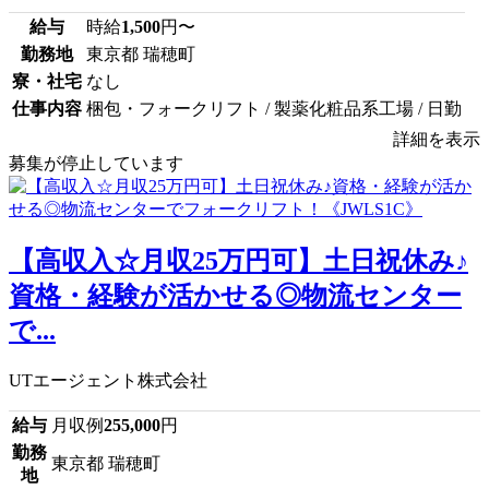
給与
時給
1,500
円〜
勤務地
東京都 瑞穂町
寮・社宅
なし
仕事内容
梱包・フォークリフト / 製薬化粧品系工場 / 日勤
詳細を表示
募集が停止しています
【高収入☆月収25万円可】土日祝休み♪
資格・経験が活かせる◎物流センター
で...
UTエージェント株式会社
給与
月収例
255,000
円
勤務
東京都 瑞穂町
地