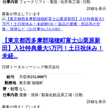
仕事内容
フォークリフト・製造 / 化学系工場 / 日勤
詳細を表示
募集が停止しています
【東京都西多摩郡瑞穂町富士山栗原新
田】入社特典最大5万円！土日祝休み！
未経...
日研トータルソーシング株式会社
給与
月収例
232,000
円
勤務地
東京都 瑞穂町
寮・社宅
なし
仕事内容
運搬・清掃 / 製薬化粧品系工場 / 日勤
詳細を表示
募集が停止しています