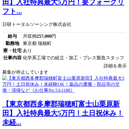
田】入社特典最大5万円！要フォークリ
フト...
日研トータルソーシング株式会社
給与
月収例
257,000
円
勤務地
東京都 瑞穂町
寮・社宅
あり
仕事内容
化学系工場での組立・加工・プレス製造スタッフ
詳細を表示
募集が停止しています
【東京都西多摩郡瑞穂町富士山栗原新
田】入社特典最大5万円！土日祝休み！
未経...