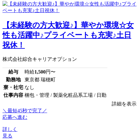
【未経験の方大歓迎♪】華やか環境☆女
性も活躍中♪プライベートも充実♪土日
祝休！
株式会社綜合キャリアオプション
給与
時給
1,500
円〜
勤務地
東京都 瑞穂町
寮・社宅
なし
仕事内容
梱包・管理 / 製薬化粧品系工場 / 日勤
詳細を表示
＼最短45秒で完了／
応募へ進む
詳しく
見る