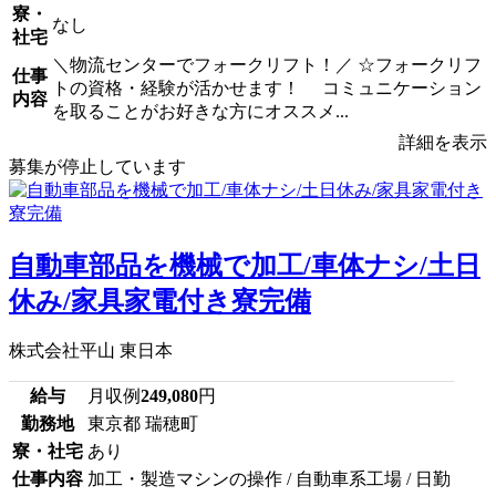
寮・
なし
社宅
＼物流センターでフォークリフト！／ ☆フォークリフ
仕事
トの資格・経験が活かせます！ コミュニケーション
内容
を取ることがお好きな方にオススメ...
詳細を表示
募集が停止しています
自動車部品を機械で加工/車体ナシ/土日
休み/家具家電付き寮完備
株式会社平山 東日本
給与
月収例
249,080
円
勤務地
東京都 瑞穂町
寮・社宅
あり
仕事内容
加工・製造マシンの操作 / 自動車系工場 / 日勤