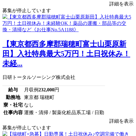
詳細を表示
募集が停止しています
【東京都西多摩郡瑞穂町富士山栗原新
田】入社特典最大5万円！土日祝休み！
未経...
日研トータルソーシング株式会社
給与
月収例
232,000
円
勤務地
東京都 瑞穂町
寮・社宅
なし
仕事内容
運搬・清掃 / 製薬化粧品系工場 / 日勤
詳細を表示
募集が停止しています