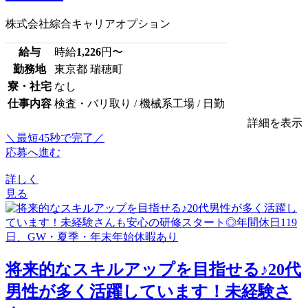
株式会社綜合キャリアオプション
給与
時給
1,226
円〜
勤務地
東京都 瑞穂町
寮・社宅
なし
仕事内容
検査・バリ取り / 機械系工場 / 日勤
詳細を表示
＼最短45秒で完了／
応募へ進む
詳しく
見る
将来的なスキルアップを目指せる♪20代
男性が多く活躍しています！未経験さ