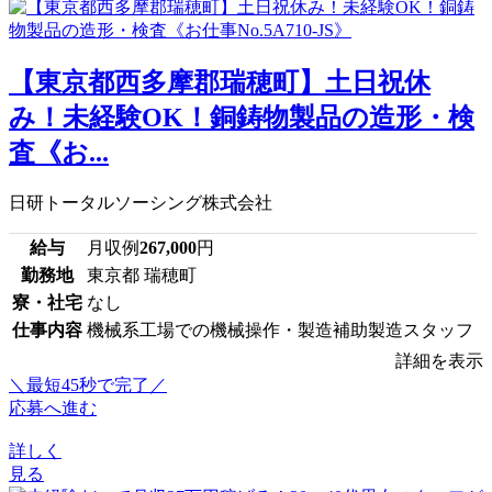
【東京都西多摩郡瑞穂町】土日祝休
み！未経験OK！銅鋳物製品の造形・検
査《お...
日研トータルソーシング株式会社
給与
月収例
267,000
円
勤務地
東京都 瑞穂町
寮・社宅
なし
仕事内容
機械系工場での機械操作・製造補助製造スタッフ
詳細を表示
＼最短45秒で完了／
応募へ進む
詳しく
見る