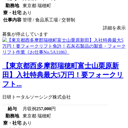
勤務地
東京都 瑞穂町
寮・社宅
あり
仕事内容
管理 / 食品系工場 / 交替制
詳細を表示
募集が停止しています
【東京都西多摩郡瑞穂町富士山栗原新
田】入社特典最大5万円！要フォークリ
フト...
日研トータルソーシング株式会社
給与
月収例
257,000
円
勤務地
東京都 瑞穂町
寮・社宅
あり