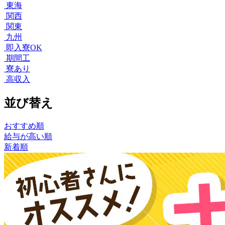
東海
関西
関東
九州
即入寮OK
期間工
寮あり
高収入
並び替え
おすすめ順
給与が高い順
新着順