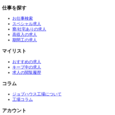
仕事を探す
お仕事検索
スペシャル求人
寮/社宅ありの求人
高収入の求人
期間工の求人
マイリスト
おすすめの求人
キープ中の求人
求人の閲覧履歴
コラム
ジョブハウス工場について
工場コラム
アカウント