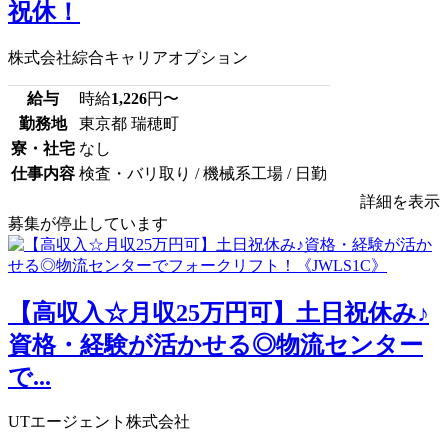
祝休！
株式会社綜合キャリアオプション
給与
時給
1,226
円〜
勤務地
東京都 瑞穂町
寮・社宅
なし
仕事内容
検査・バリ取り / 機械系工場 / 日勤
詳細を表示
募集が停止しています
【高収入☆月収25万円可】土日祝休み♪
資格・経験が活かせる◎物流センター
で...
UTエージェント株式会社