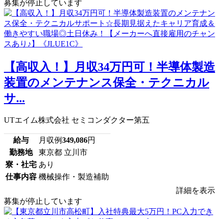
募集が停止しています
【高収入！】月収34万円可！半導体製造
装置のメンテナンス保全・テクニカル
サ...
UTエイム株式会社 セミコンダクター第五
給与
月収例
349,086
円
勤務地
東京都 立川市
寮・社宅
あり
仕事内容
機械操作・製造補助
詳細を表示
募集が停止しています