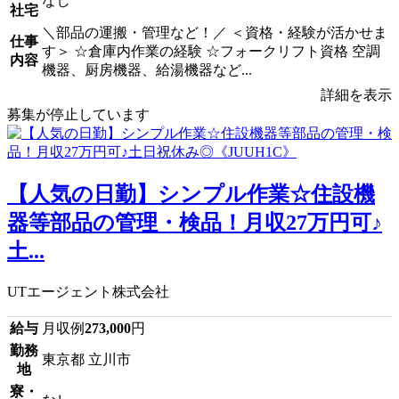
なし
社宅
＼部品の運搬・管理など！／ ＜資格・経験が活かせま
仕事
す＞ ☆倉庫内作業の経験 ☆フォークリフト資格 空調
内容
機器、厨房機器、給湯機器など...
詳細を表示
募集が停止しています
【人気の日勤】シンプル作業☆住設機
器等部品の管理・検品！月収27万円可♪
土...
UTエージェント株式会社
給与
月収例
273,000
円
勤務
東京都 立川市
地
寮・