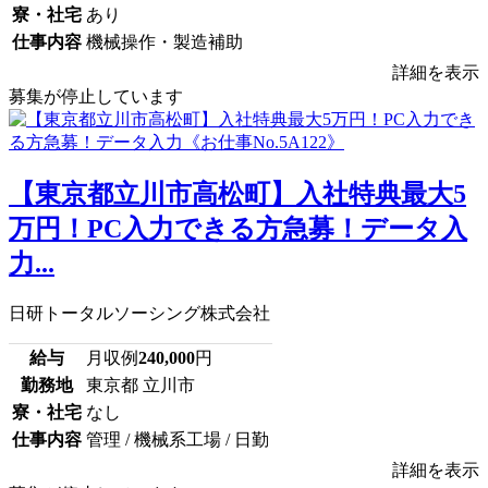
寮・社宅
あり
仕事内容
機械操作・製造補助
詳細を表示
募集が停止しています
【東京都立川市高松町】入社特典最大5
万円！PC入力できる方急募！データ入
力...
日研トータルソーシング株式会社
給与
月収例
240,000
円
勤務地
東京都 立川市
寮・社宅
なし
仕事内容
管理 / 機械系工場 / 日勤
詳細を表示