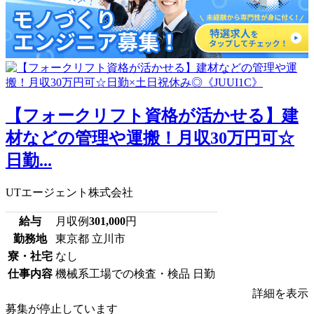
【フォークリフト資格が活かせる】建
材などの管理や運搬！月収30万円可☆
日勤...
UTエージェント株式会社
給与
月収例
301,000
円
勤務地
東京都 立川市
寮・社宅
なし
仕事内容
機械系工場での検査・検品 日勤
詳細を表示
募集が停止しています