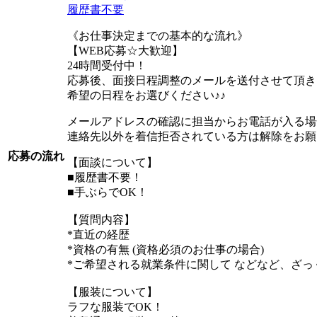
履歴書不要
《お仕事決定までの基本的な流れ》
【WEB応募☆大歓迎】
24時間受付中！
応募後、面接日程調整のメールを送付させて頂き
希望の日程をお選びください♪♪
メールアドレスの確認に担当からお電話が入る場
連絡先以外を着信拒否されている方は解除をお願
応募の流れ
【面談について】
■履歴書不要！
■手ぶらでOK！
【質問内容】
*直近の経歴
*資格の有無 (資格必須のお仕事の場合)
*ご希望される就業条件に関して などなど、ざ
【服装について】
ラフな服装でOK！