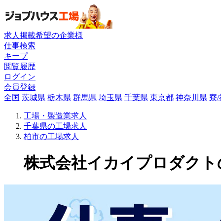
求人掲載希望の企業様
仕事検索
キープ
閲覧履歴
ログイン
会員登録
全国
茨城県
栃木県
群馬県
埼玉県
千葉県
東京都
神奈川県
寮
工場・製造業求人
千葉県の工場求人
柏市の工場求人
株式会社イカイプロダクトの工場