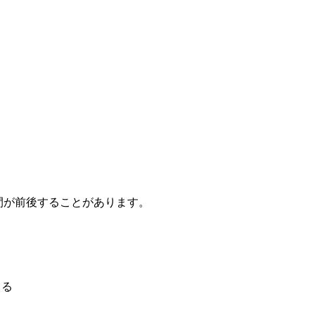
】
間が前後することがあります。
り
よる