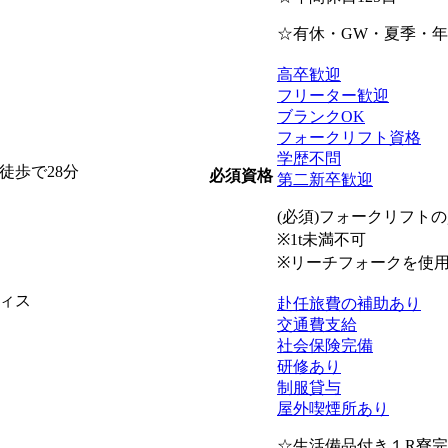
☆有休・GW・夏季・
高卒歓迎
フリーター歓迎
ブランクOK
フォークリフト資格
学歴不問
徒歩で28分
必須資格
第二新卒歓迎
(必須)フォークリフト
※1t未満不可
※リーチフォークを使
ィス
赴任旅費の補助あり
交通費支給
社会保険完備
研修あり
制服貸与
屋外喫煙所あり
☆生活備品付き１R寮