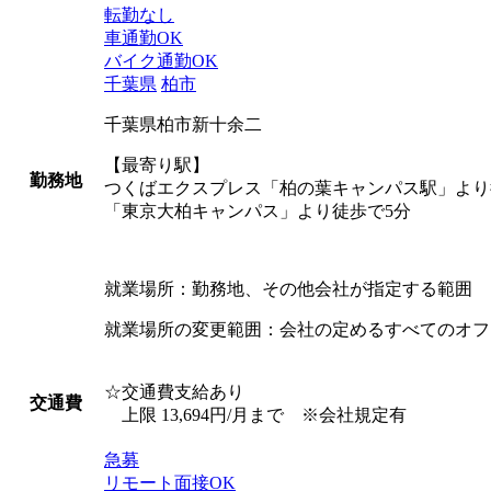
転勤なし
車通勤OK
バイク通勤OK
千葉県
柏市
千葉県柏市新十余二
【最寄り駅】
勤務地
つくばエクスプレス「柏の葉キャンパス駅」より
「東京大柏キャンパス」より徒歩で5分
就業場所：勤務地、その他会社が指定する範囲
就業場所の変更範囲：会社の定めるすべてのオフ
☆交通費支給あり
交通費
上限 13,694円/月まで ※会社規定有
急募
リモート面接OK