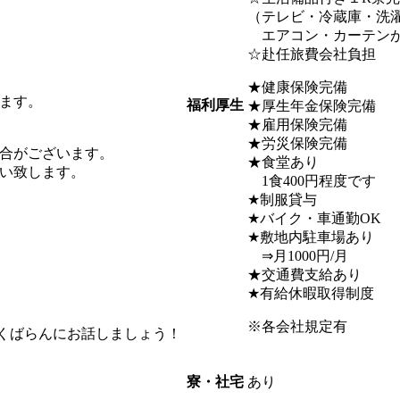
（テレビ・冷蔵庫・洗
エアコン・カーテン
☆赴任旅費会社負担
★健康保険完備
ます。
福利厚生
★厚生年金保険完備
★雇用保険完備
★労災保険完備
合がございます。
★食堂あり
い致します。
1食400円程度です
★制服貸与
★バイク・車通勤OK
★敷地内駐車場あり
⇒月1000円/月
★交通費支給あり
★有給休暇取得制度
※各会社規定有
っくばらんにお話しましょう！
あり
寮・社宅