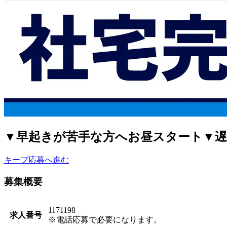
▼早起きが苦手な方へお昼スタート▼遅
キープ
応募へ進む
募集概要
1171198
求人番号
※電話応募で必要になります。