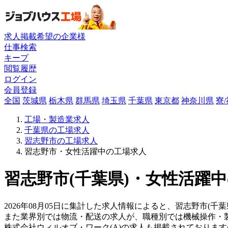
求人掲載希望の企業様
仕事検索
キープ
閲覧履歴
ログイン
会員登録
全国
茨城県
栃木県
群馬県
埼玉県
千葉県
東京都
神奈川県
寮
工場・製造業求人
千葉県の工場求人
習志野市の工場求人
習志野市・女性活躍中の工場求人
習志野市(千葉県)・女性活躍中
2026年08月05日に集計した求人情報によると、習志野市(千
また業界別では物流・配送の求人が、職種別では機械操作・
株式会社ウィルオブ・ワーク(A)の求人も掲載されておりま