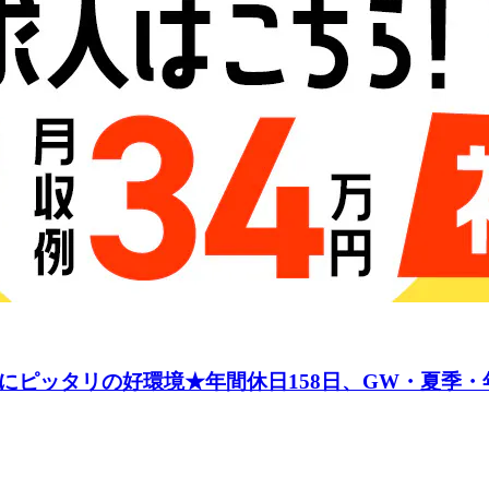
にピッタリの好環境★年間休日158日、GW・夏季