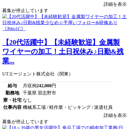
詳細を表示
募集が停止しています
【20代活躍中】【未経験歓迎】金属製
ワイヤーの加工！土日祝休み♪日勤&残
業...
UTエージェント株式会社（関東）
給与
月収例
242,000
円
勤務地
千葉県 習志野市
寮・社宅
なし
仕事内容
機械系工場 / 軽作業・ピッキング / 派遣社員
詳細を表示
募集が停止しています