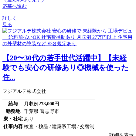
応募へ進む
詳しく
見る
【20〜30代の若手世代活躍中】【未経
験でも安心の研修あり◎機械を使った
住...
フジアルテ株式会社
給与
月収例
273,000
円
勤務地
千葉県 習志野市
寮・社宅
あり
仕事内容
検査・検品 / 建築系工場 / 交替制
詳細を表示