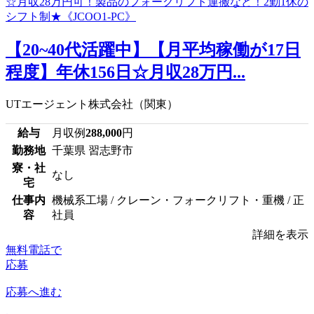
【20~40代活躍中】【月平均稼働が17日
程度】年休156日☆月収28万円...
UTエージェント株式会社（関東）
給与
月収例
288,000
円
勤務地
千葉県 習志野市
寮・社
なし
宅
仕事内
機械系工場 / クレーン・フォークリフト・重機 / 正
容
社員
詳細を表示
無料電話で
応募
応募へ進む