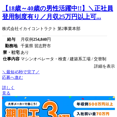
【18歳～40歳の男性活躍中!!】＼正社員
登用制度有り／月収25万円以上可...
株式会社イカイコントラクト 第2事業本部
給与
月収例
254,840
円
勤務地
千葉県 習志野市
寮・社宅
あり
仕事内容
マシンオペレータ・検査 / 建築系工場 / 交替制
詳細を表示
＼最短45秒で完了／
応募へ進む
詳しく
見る