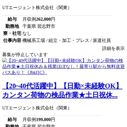
UTエージェント株式会社（関東）
給与
月収例
262,000
円
勤務地
千葉県 習志野市
寮・社宅
なし
仕事内容
機械系工場 / 組立・加工・プレス / 派遣社員
詳細を表示
募集が停止しています
【20~40代活躍中】【日勤×未経験OK】
カンタン荷物の検品作業★土日祝休...
UTエージェント株式会社（関東）
給与
月収例
199,000
円
勤務地
千葉県 習志野市