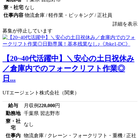
寮・社宅
なし
仕事内容
物流倉庫 / 軽作業・ピッキング / 正社員
詳細を表示
募集が停止しています
【20~40代活躍中】＼安心の土日祝休み
／倉庫内でのフォークリフト作業◎
日...
UTエージェント株式会社（関東）
給与
月収例
220,000
円
勤務地
千葉県 習志野市
寮・社
なし
宅
仕事内
物流倉庫 / クレーン・フォークリフト・重機 / 正社