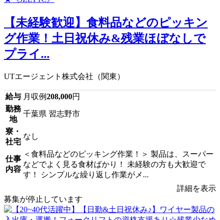
【未経験歓迎】食料品などのピッキン
グ作業！土日祝休み&残業ほぼなしで
プライ...
UTエージェント株式会社（関東）
給与
月収例
208,000
円
勤務
千葉県 習志野市
地
寮・
なし
社宅
＜食料品などのピッキング作業！＞ 製品は、スーパー
仕事
などでよく見る食材ばかり！ 未経験の方も大歓迎で
内容
す！ シンプルな繰り返し作業がメ...
詳細を表示
募集が停止しています