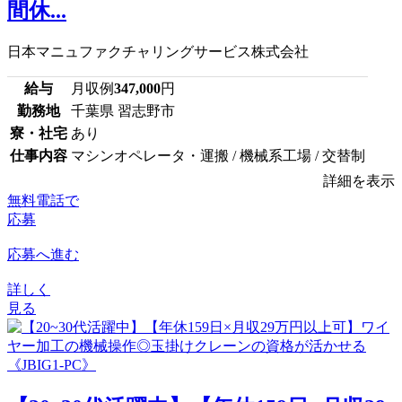
間休...
日本マニュファクチャリングサービス株式会社
給与
月収例
347,000
円
勤務地
千葉県 習志野市
寮・社宅
あり
仕事内容
マシンオペレータ・運搬 / 機械系工場 / 交替制
詳細を表示
無料電話で
応募
応募へ進む
詳しく
見る