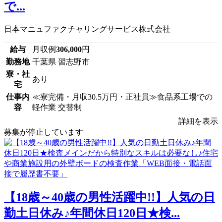
で...
日本マニュファクチャリングサービス株式会社
給与
月収例
306,000
円
勤務地
千葉県 習志野市
寮・社
あり
宅
仕事内
≪寮完備・月収30.5万円・正社員≫食品系工場での
容
軽作業 交替制
詳細を表示
募集が停止しています
【18歳～40歳の男性活躍中!!】人気の日
勤土日休み♪年間休日120日★検...