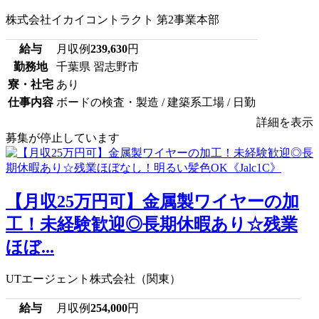
株式会社イカイコントラクト 第2事業本部
給与
月収例
239,630
円
勤務地
千葉県 習志野市
寮・社宅
あり
仕事内容
ボードの検査・製造 / 建築系工場 / 日勤
詳細を表示
募集が停止しています
【月収25万円可】金属製ワイヤーの加
工！未経験歓迎◎長期休暇あり☆残業
ほぼ...
UTエージェント株式会社（関東）
給与
月収例
254,000
円