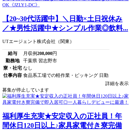
【20~30代活躍中】＼日勤×土日祝休み
／★男性活躍中★シンプル作業◎飲料...
UTエージェント株式会社（関東）
給与
月収例
208,000
円
勤務地
千葉県 習志野市
寮・社宅
なし
仕事内容
食品系工場での軽作業・ピッキング 日勤
詳細を表示
募集が停止しています
福利厚生充実★安定収入の正社員！年
間休日120日以上♪家具家電付き寮完備