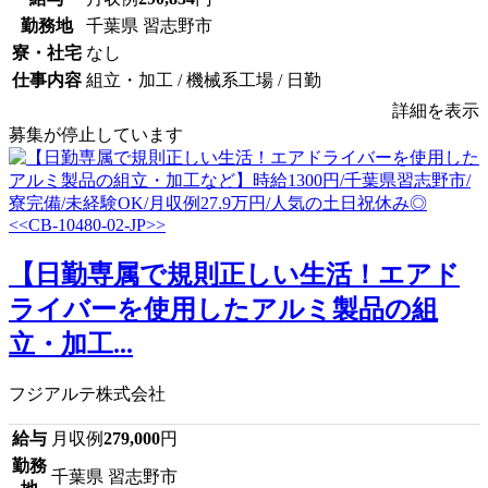
勤務地
千葉県 習志野市
寮・社宅
なし
仕事内容
組立・加工 / 機械系工場 / 日勤
詳細を表示
募集が停止しています
【日勤専属で規則正しい生活！エアド
ライバーを使用したアルミ製品の組
立・加工...
フジアルテ株式会社
給与
月収例
279,000
円
勤務
千葉県 習志野市