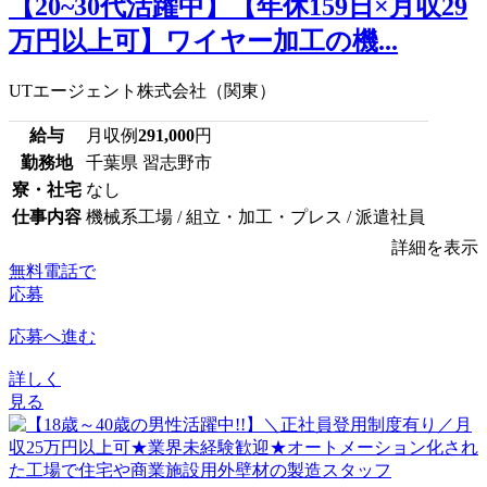
【20~30代活躍中】【年休159日×月収29
万円以上可】ワイヤー加工の機...
UTエージェント株式会社（関東）
給与
月収例
291,000
円
勤務地
千葉県 習志野市
寮・社宅
なし
仕事内容
機械系工場 / 組立・加工・プレス / 派遣社員
詳細を表示
無料電話で
応募
応募へ進む
詳しく
見る