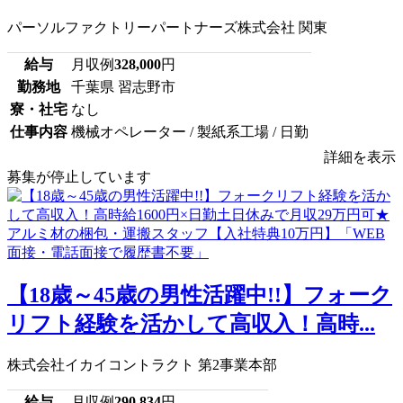
パーソルファクトリーパートナーズ株式会社 関東
給与
月収例
328,000
円
勤務地
千葉県 習志野市
寮・社宅
なし
仕事内容
機械オペレーター / 製紙系工場 / 日勤
詳細を表示
募集が停止しています
【18歳～45歳の男性活躍中!!】フォーク
リフト経験を活かして高収入！高時...
株式会社イカイコントラクト 第2事業本部
給与
月収例
290,834
円