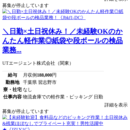
募集が停止しています
＼日勤×土日祝休み！／未経験OKのか
んたん軽作業◎紙袋や段ボールの検品
業務...
UTエージェント株式会社（関東）
給与
月収例
188,000
円
勤務地
千葉県 習志野市
寮・社宅
なし
仕事内容
物流倉庫での軽作業・ピッキング 日勤
詳細を表示
募集が停止しています