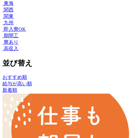
東海
関西
関東
九州
即入寮OK
期間工
寮あり
高収入
並び替え
おすすめ順
給与が高い順
新着順