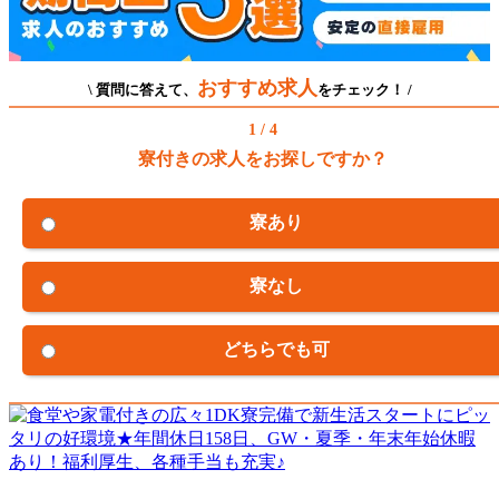
おすすめ求人
\ 質問に答えて、
をチェック！ /
1 / 4
寮付きの求人をお探しですか？
寮あり
寮なし
どちらでも可