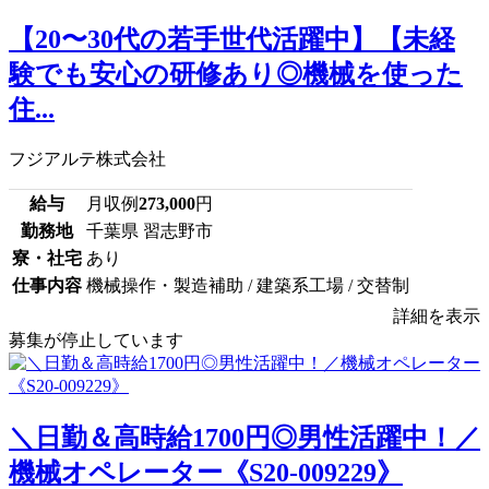
【20〜30代の若手世代活躍中】【未経
験でも安心の研修あり◎機械を使った
住...
フジアルテ株式会社
給与
月収例
273,000
円
勤務地
千葉県 習志野市
寮・社宅
あり
仕事内容
機械操作・製造補助 / 建築系工場 / 交替制
詳細を表示
募集が停止しています
＼日勤＆高時給1700円◎男性活躍中！／
機械オペレーター《S20-009229》