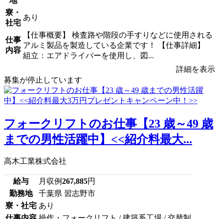
地
寮・
あり
社宅
【仕事概要】 検査路や階段の手すりなどに使用される
仕事
アルミ製品を製造している企業です！ 【仕事詳細】
内容
組立：エアドライバーを使用し、図...
詳細を表示
募集が停止しています
フォークリフトのお仕事【23 歳～49 歳
までの男性活躍中】<<紹介料最大...
高木工業株式会社
給与
月収例
267,885
円
勤務地
千葉県 習志野市
寮・社宅
あり
仕事内容
操作・フォークリフト / 建築系工場 / 交替制