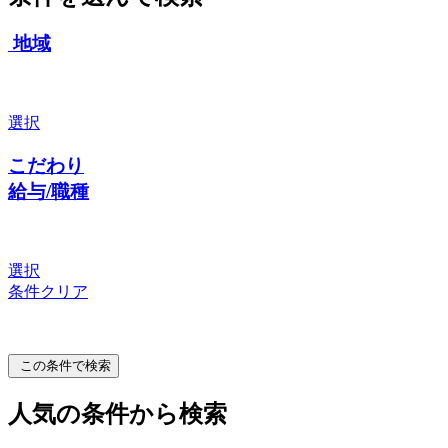
地域
選択
こだわり
給与/職種
選択
条件クリア
この条件で検索
人気の条件から検索