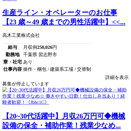
生産ライン・オペレーターのお仕事
【23 歳～49 歳までの男性活躍中】<<...
高木工業株式会社
給与
月収例
250,026
円
勤務地
千葉県 習志野市
寮・社宅
あり
仕事内容
操作・梱包 / 建築系工場 / 交替制
詳細を表示
募集が停止しています
【20~30代活躍中】月収26万円可◆機械
設備の保全・補助作業！残業少なめ...