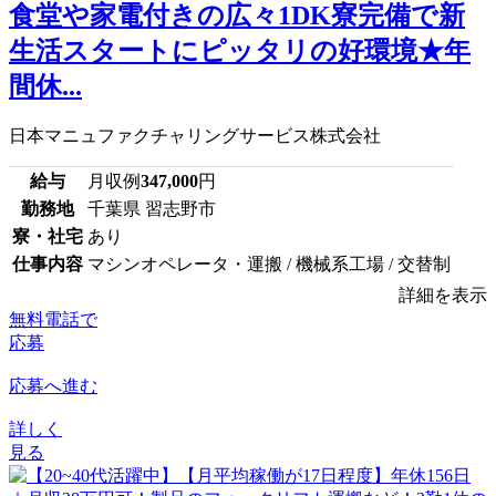
食堂や家電付きの広々1DK寮完備で新
生活スタートにピッタリの好環境★年
間休...
日本マニュファクチャリングサービス株式会社
給与
月収例
347,000
円
勤務地
千葉県 習志野市
寮・社宅
あり
仕事内容
マシンオペレータ・運搬 / 機械系工場 / 交替制
詳細を表示
無料電話で
応募
応募へ進む
詳しく
見る