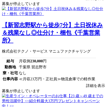
募集が停止しています
【新習志野駅から徒歩7分】土日祝休み
＆残業なし◎仕分け・梱包《千葉営業
所》
株式会社テクノ・サービス マニュファクチャリング
給与
月収例
230,000
円
勤務地
千葉県 習志野市
寮・社宅
なし
仕事内容
≪月収23万円・正社員≫物流倉庫での軽作業
詳細を表示
募集が停止しています