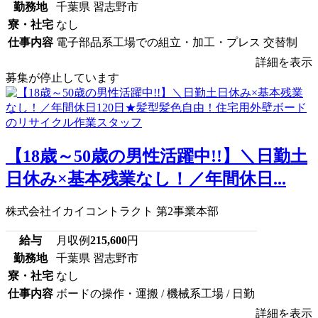
勤務地
千葉県 習志野市
寮・社宅
なし
仕事内容
電子部品系工場での組立・加工・プレス 交替制
詳細を表示
募集が停止しています
【18歳～50歳の男性活躍中!!】＼日勤土
日休み×基本残業なし！／年間休日...
株式会社イカイコントラクト 第2事業本部
給与
月収例
215,600
円
勤務地
千葉県 習志野市
寮・社宅
なし
仕事内容
ボードの操作・運搬 / 機械系工場 / 日勤
詳細を表示