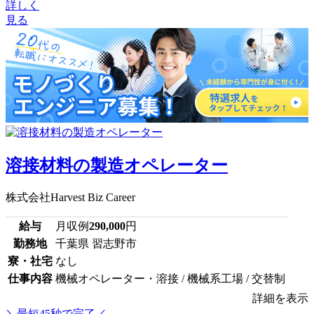
詳しく
見る
溶接材料の製造オペレーター
株式会社Harvest Biz Career
給与
月収例
290,000
円
勤務地
千葉県 習志野市
寮・社宅
なし
仕事内容
機械オペレーター・溶接 / 機械系工場 / 交替制
詳細を表示
＼最短45秒で完了／