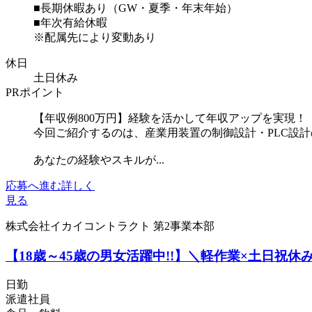
■長期休暇あり（GW・夏季・年末年始）
■年次有給休暇
※配属先により変動あり
休日
土日休み
PRポイント
【年収例800万円】経験を活かして年収アップを実現！
今回ご紹介するのは、産業用装置の制御設計・PLC設
あなたの経験やスキルが...
応募へ進む
詳しく
見る
株式会社イカイコントラクト 第2事業本部
【18歳～45歳の男女活躍中!!】＼軽作業×土日
日勤
派遣社員