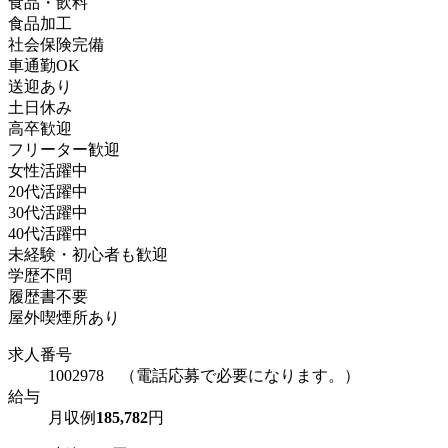
食品・飲料
食品加工
社会保険完備
車通勤OK
送迎あり
土日休み
高卒歓迎
フリーター歓迎
女性活躍中
20代活躍中
30代活躍中
40代活躍中
未経験・初心者も歓迎
学歴不問
履歴書不要
屋外喫煙所あり
求人番号
1002978 （電話応募で必要になります。）
給与
月収例
185,782
円