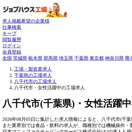
求人掲載希望の企業様
仕事検索
キープ
閲覧履歴
ログイン
会員登録
全国
茨城県
栃木県
群馬県
埼玉県
千葉県
東京都
神奈川県
寮
工場・製造業求人
千葉県の工場求人
八千代市の工場求人
八千代市・女性活躍中の工場求人
八千代市(千葉県)・女性活躍中
2026年08月05日に集計した求人情報によると、八千代市(千
また業界別では食品・飲料の求人が、職種別では機械操作・
日本マニュファクチャリングサービス株式会社(A)の求人も