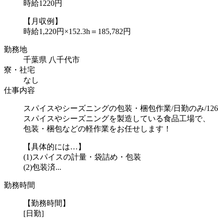
時給1220円
【月収例】
時給1,220円×152.3h＝185,782円
勤務地
千葉県 八千代市
寮・社宅
なし
仕事内容
スパイスやシーズニングの包装・梱包作業/日勤のみ/1269-
スパイスやシーズニングを製造している食品工場で、
包装・梱包などの軽作業をお任せします！
【具体的には…】
(1)スパイスの計量・袋詰め・包装
(2)包装済...
勤務時間
【勤務時間】
[日勤]