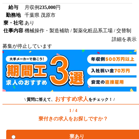
給与
月収例
235,000
円
勤務地
千葉県 茂原市
寮・社宅
あり
仕事内容
機械操作・製造補助 / 製薬化粧品系工場 / 交替制
詳細を表示
募集が停止しています
おすすめ求人
\ 質問に答えて、
をチェック！ /
1 / 4
寮付きの求人をお探しですか？
寮あり