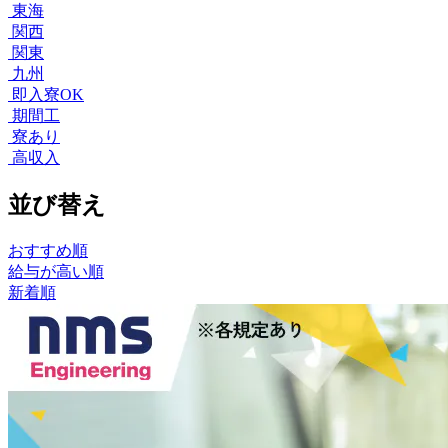
東海
関西
関東
九州
即入寮OK
期間工
寮あり
高収入
並び替え
おすすめ順
給与が高い順
新着順