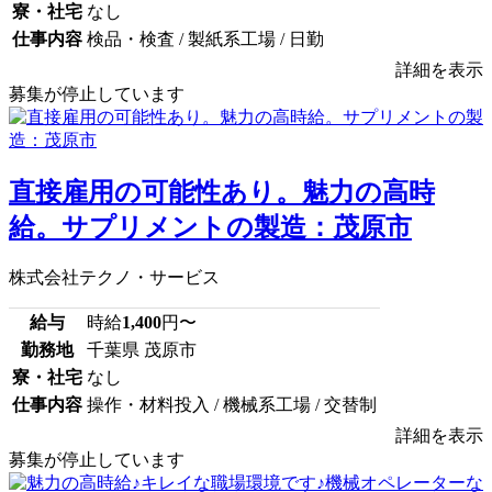
寮・社宅
なし
仕事内容
検品・検査 / 製紙系工場 / 日勤
詳細を表示
募集が停止しています
直接雇用の可能性あり。魅力の高時
給。サプリメントの製造：茂原市
株式会社テクノ・サービス
給与
時給
1,400
円〜
勤務地
千葉県 茂原市
寮・社宅
なし
仕事内容
操作・材料投入 / 機械系工場 / 交替制
詳細を表示
募集が停止しています