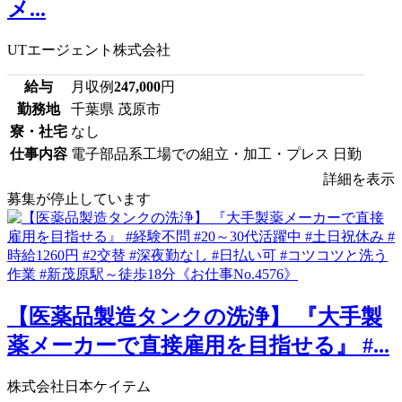
メ...
UTエージェント株式会社
給与
月収例
247,000
円
勤務地
千葉県 茂原市
寮・社宅
なし
仕事内容
電子部品系工場での組立・加工・プレス 日勤
詳細を表示
募集が停止しています
【医薬品製造タンクの洗浄】 『大手製
薬メーカーで直接雇用を目指せる』 #...
株式会社日本ケイテム