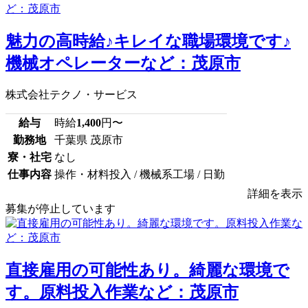
魅力の高時給♪キレイな職場環境です♪
機械オペレーターなど：茂原市
株式会社テクノ・サービス
給与
時給
1,400
円〜
勤務地
千葉県 茂原市
寮・社宅
なし
仕事内容
操作・材料投入 / 機械系工場 / 日勤
詳細を表示
募集が停止しています
直接雇用の可能性あり。綺麗な環境で
す。原料投入作業など：茂原市