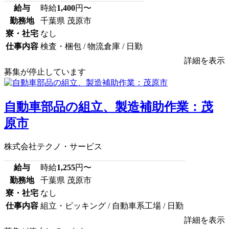
給与
時給
1,400
円〜
勤務地
千葉県 茂原市
寮・社宅
なし
仕事内容
検査・梱包 / 物流倉庫 / 日勤
詳細を表示
募集が停止しています
自動車部品の組立、製造補助作業：茂
原市
株式会社テクノ・サービス
給与
時給
1,255
円〜
勤務地
千葉県 茂原市
寮・社宅
なし
仕事内容
組立・ピッキング / 自動車系工場 / 日勤
詳細を表示