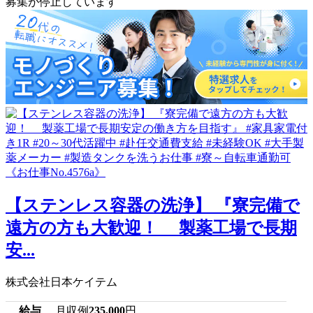
募集が停止しています
【ステンレス容器の洗浄】 『寮完備で
遠方の方も大歓迎！ 製薬工場で長期
安...
株式会社日本ケイテム
給与
月収例
235,000
円