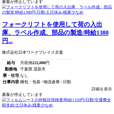
募集が停止しています
フォークリフトを使用して荷の入出
庫、ラベル作成、部品の製造/時給1380
円...
株式会社日本ワークプレイス京葉
給与
月収例
222,000
円
勤務地
千葉県 茂原市
寮・社宅
なし
仕事内容
梱包・包装 / 物流倉庫 / 日勤
詳細を表示
募集が停止しています