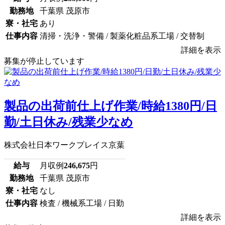
勤務地
千葉県 茂原市
寮・社宅
あり
仕事内容
清掃・洗浄・警備 / 製薬化粧品系工場 / 交替制
詳細を表示
募集が停止しています
製品の出荷前仕上げ作業/時給1380円/日
勤/土日休み/残業少なめ
株式会社日本ワークプレイス京葉
給与
月収例
246,675
円
勤務地
千葉県 茂原市
寮・社宅
なし
仕事内容
検査 / 機械系工場 / 日勤
詳細を表示