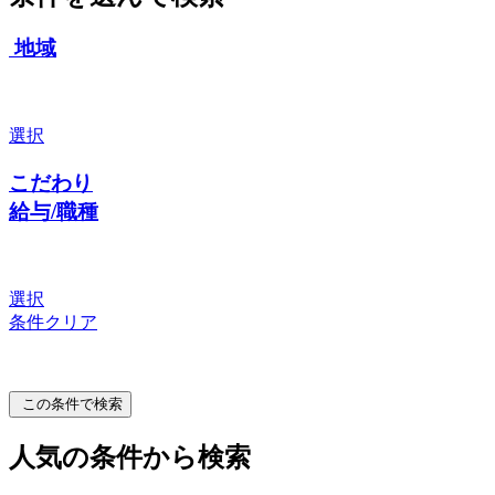
地域
選択
こだわり
給与/職種
選択
条件クリア
この条件で検索
人気の条件から検索