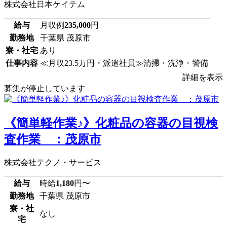
株式会社日本ケイテム
給与
月収例
235,000
円
勤務地
千葉県 茂原市
寮・社宅
あり
仕事内容
≪月収23.5万円・派遣社員≫清掃・洗浄・警備
詳細を表示
募集が停止しています
《簡単軽作業♪》化粧品の容器の目視検
査作業 ：茂原市
株式会社テクノ・サービス
給与
時給
1,180
円〜
勤務地
千葉県 茂原市
寮・社
なし
宅