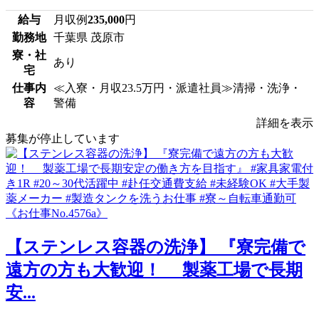
給与
月収例
235,000
円
勤務地
千葉県 茂原市
寮・社
あり
宅
仕事内
≪入寮・月収23.5万円・派遣社員≫清掃・洗浄・
容
警備
詳細を表示
募集が停止しています
【ステンレス容器の洗浄】 『寮完備で
遠方の方も大歓迎！ 製薬工場で長期
安...