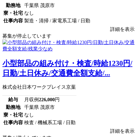
勤務地
千葉県 茂原市
寮・社宅
なし
仕事内容
製造・清掃 / 家電系工場 / 日勤
詳細を表示
募集が停止しています
小型部品の組み付け・検査/時給1230円/
日勤/土日休み/交通費全額支給/...
株式会社日本ワークプレイス京葉
給与
月収例
226,000
円
勤務地
千葉県 茂原市
寮・社宅
なし
仕事内容
検査 / 機械系工場 / 日勤
詳細を表示