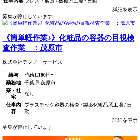
仕事内容
プレス・製造 / 機械系工場 / 日勤
詳細を表示
募集が停止しています
《簡単軽作業♪》化粧品の容器の目視検
査作業 ：茂原市
株式会社テクノ・サービス
給与
時給
1,180
円〜
勤務地
千葉県 茂原市
寮・社
なし
宅
仕事内
プラスチック容器の検査 / 製薬化粧品系工場 / 日
容
勤
詳細を表示
募集が停止しています