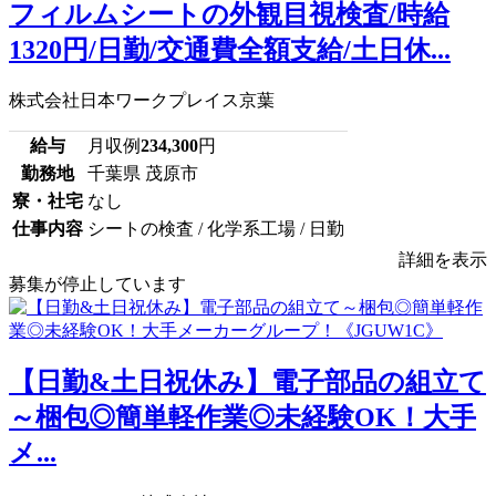
フィルムシートの外観目視検査/時給
1320円/日勤/交通費全額支給/土日休...
株式会社日本ワークプレイス京葉
給与
月収例
234,300
円
勤務地
千葉県 茂原市
寮・社宅
なし
仕事内容
シートの検査 / 化学系工場 / 日勤
詳細を表示
募集が停止しています
【日勤&土日祝休み】電子部品の組立て
～梱包◎簡単軽作業◎未経験OK！大手
メ...