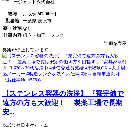
UTエージェント株式会社
給与
月収例
247,000
円
勤務地
千葉県 茂原市
寮・社宅
なし
仕事内容
組立・加工・プレス
詳細を表示
募集が停止しています
【ステンレス容器の洗浄】 『寮完備で
遠方の方も大歓迎！ 製薬工場で長期
安...
株式会社日本ケイテム