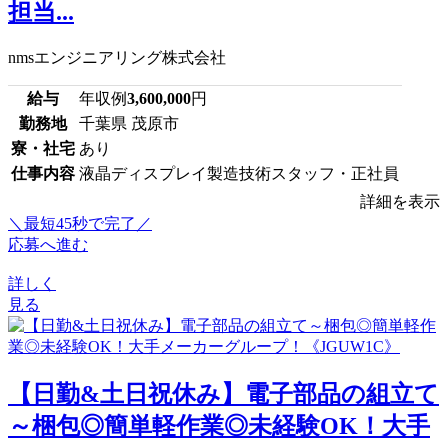
担当...
nmsエンジニアリング株式会社
給与
年収例
3,600,000
円
勤務地
千葉県 茂原市
寮・社宅
あり
仕事内容
液晶ディスプレイ製造技術スタッフ・正社員
詳細を表示
＼最短45秒で完了／
応募へ進む
詳しく
見る
【日勤&土日祝休み】電子部品の組立て
～梱包◎簡単軽作業◎未経験OK！大手