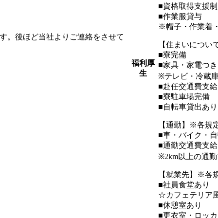
■資格取得支援制
■作業服貸与
※帽子・作業着
ます。後ほど当社よりご連絡をさせて
【住まいについ
■寮完備
福利厚
■家具・家電つ
生
※テレビ・冷蔵
■赴任交通費支給
■寮駐車場完備
■自転車貸出あり
【通勤】※各規
■車・バイク・
■通勤交通費支給
※2km以上の通
【就業先】※各
■社員食堂あり
☆カフェテリア
■休憩室あり
■更衣室・ロッ