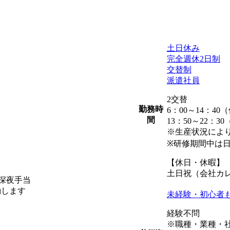
土日休み
完全週休2日制
交替制
派遣社員
2交替
勤務時
6：00～14：40
間
13：50～22：3
※生産状況により
※研修期間中は日勤
【休日・休暇】
土日祝（会社カ
・深夜手当
動します
未経験・初心者
経験不問
※職種・業種・