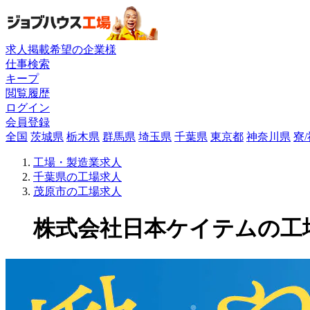
求人掲載希望の企業様
仕事検索
キープ
閲覧履歴
ログイン
会員登録
全国
茨城県
栃木県
群馬県
埼玉県
千葉県
東京都
神奈川県
寮
工場・製造業求人
千葉県の工場求人
茂原市の工場求人
株式会社日本ケイテムの工場求人