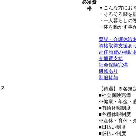
必須資
▼こんな方にお
格
・そろそろ腰を
・一人暮らしの
・体を動かす事
育児・介護休暇
資格取得支援あ
赴任旅費の補助
交通費支給
社会保険完備
研修あり
制服貸与
ィス
【待遇】※各規
■社会保険完備
※健康・年金・
■有給休暇制度
■各種休暇制度
※産休・育休・
■日払い制度
■仮払い制度