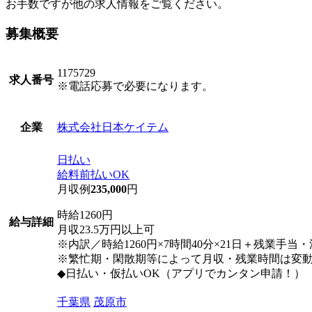
お手数ですが他の求人情報をご覧ください。
募集概要
1175729
求人番号
※電話応募で必要になります。
株式会社日本ケイテム
企業
日払い
給料前払いOK
月収例
235,000
円
時給1260円
給与詳細
月収23.5万円以上可
※内訳／時給1260円×7時間40分×21日＋残業手当
※繁忙期・閑散期等によって月収・残業時間は変
◆日払い・仮払いOK（アプリでカンタン申請！）
千葉県
茂原市