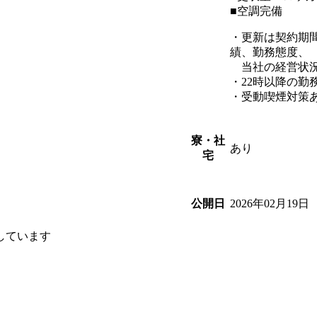
■空調完備
・更新は契約期
績、勤務態度、
当社の経営状況
・22時以降の勤
・受動喫煙対策
寮・社
あり
宅
2026年02月19日
公開日
しています