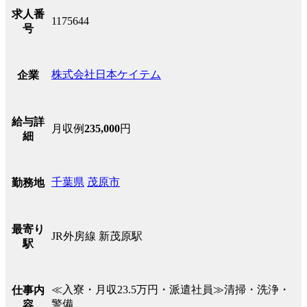
求人番
1175644
号
株式会社日本ケイテム
企業
給与詳
月収例
235,000
円
細
千葉県
茂原市
勤務地
最寄り
JR外房線 新茂原駅
駅
≪入寮・月収23.5万円・派遣社員≫清掃・洗浄・
仕事内
警備
容