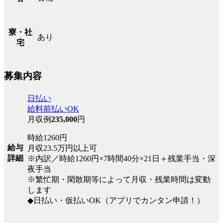
寮・社
あり
宅
募集内容
日払い
給料前払いOK
月収例
235,000
円
時給1260円
給与
月収23.5万円以上可
詳細
※内訳／時給1260円×7時間40分×21日＋残業手当・深
夜手当
※繁忙期・閑散期等によって月収・残業時間は変動
します
◆日払い・仮払いOK（アプリでカンタン申請！）