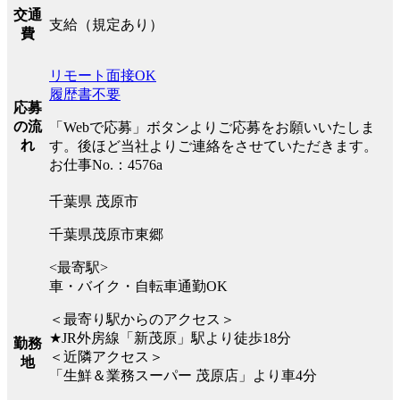
交通
支給（規定あり）
費
リモート面接OK
履歴書不要
応募
の流
「Webで応募」ボタンよりご応募をお願いいたしま
れ
す。後ほど当社よりご連絡をさせていただきます。
お仕事No.：4576a
千葉県 茂原市
千葉県茂原市東郷
<最寄駅>
車・バイク・自転車通勤OK
＜最寄り駅からのアクセス＞
★JR外房線「新茂原」駅より徒歩18分
勤務
＜近隣アクセス＞
地
「生鮮＆業務スーパー 茂原店」より車4分