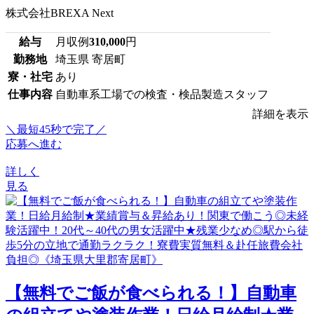
株式会社BREXA Next
給与
月収例
310,000
円
勤務地
埼玉県 寄居町
寮・社宅
あり
仕事内容
自動車系工場での検査・検品製造スタッフ
詳細を表示
＼最短45秒で完了／
応募へ進む
詳しく
見る
【無料でご飯が食べられる！】自動車