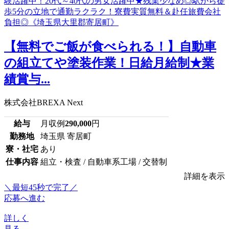
【無料でご飯が食べられる！】自動車
の組立てや塗装作業！日給月給制★業
績賞与...
株式会社BREXA Next
給与
月収例
290,000
円
勤務地
埼玉県 寄居町
寮・社宅
あり
仕事内容
組立・検査 / 自動車系工場 / 交替制
詳細を表示
＼最短45秒で完了／
応募へ進む
詳しく
見る