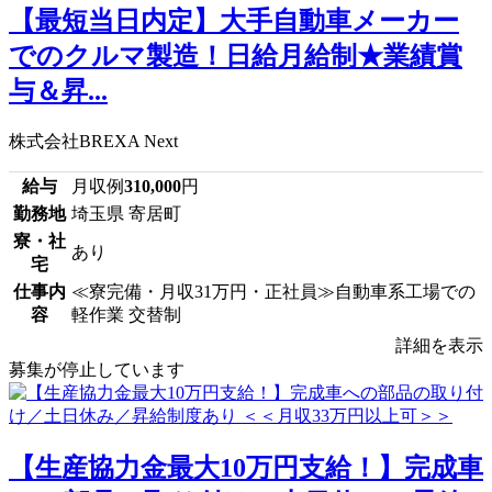
【最短当日内定】大手自動車メーカー
でのクルマ製造！日給月給制★業績賞
与＆昇...
株式会社BREXA Next
給与
月収例
310,000
円
勤務地
埼玉県 寄居町
寮・社
あり
宅
仕事内
≪寮完備・月収31万円・正社員≫自動車系工場での
容
軽作業 交替制
詳細を表示
募集が停止しています
【生産協力金最大10万円支給！】完成車