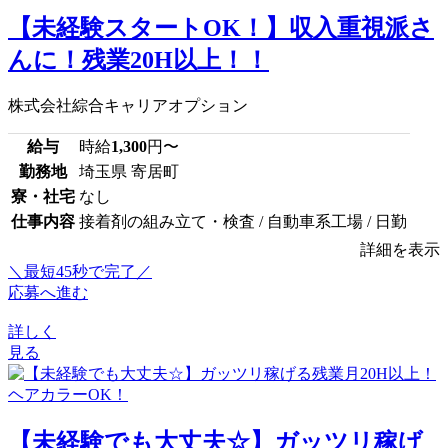
【未経験スタートOK！】収入重視派さ
んに！残業20H以上！！
株式会社綜合キャリアオプション
給与
時給
1,300
円〜
勤務地
埼玉県 寄居町
寮・社宅
なし
仕事内容
接着剤の組み立て・検査 / 自動車系工場 / 日勤
詳細を表示
＼最短45秒で完了／
応募へ進む
詳しく
見る
【未経験でも大丈夫☆】ガッツリ稼げ