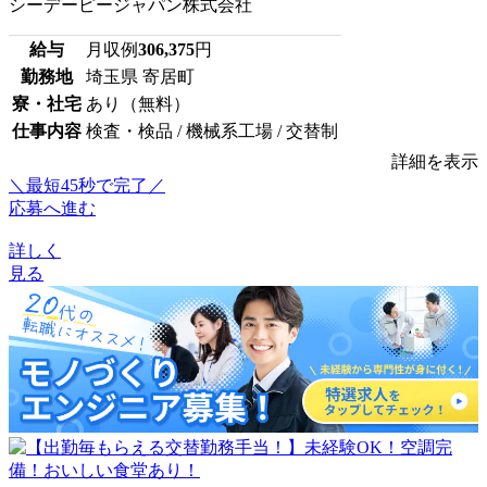
シーデーピージャパン株式会社
給与
月収例
306,375
円
勤務地
埼玉県 寄居町
寮・社宅
あり（無料）
仕事内容
検査・検品 / 機械系工場 / 交替制
詳細を表示
＼最短45秒で完了／
応募へ進む
詳しく
見る