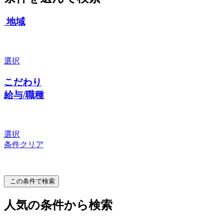
地域
選択
こだわり
給与/職種
選択
条件クリア
この条件で検索
人気の条件から検索