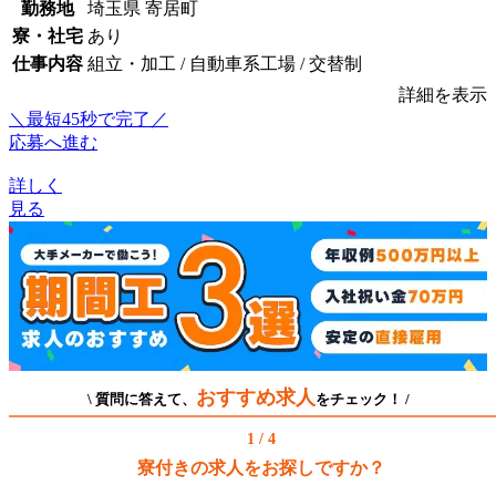
勤務地
埼玉県 寄居町
寮・社宅
あり
仕事内容
組立・加工 / 自動車系工場 / 交替制
詳細を表示
＼最短45秒で完了／
応募へ進む
詳しく
見る
おすすめ求人
\ 質問に答えて、
をチェック！ /
1 / 4
寮付きの求人をお探しですか？