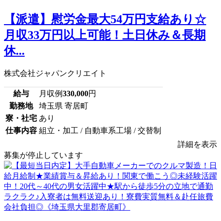
【派遣】慰労金最大54万円支給あり☆
月収33万円以上可能！土日休み＆長期
休...
株式会社ジャパンクリエイト
給与
月収例
330,000
円
勤務地
埼玉県 寄居町
寮・社宅
あり
仕事内容
組立・加工 / 自動車系工場 / 交替制
詳細を表示
募集が停止しています