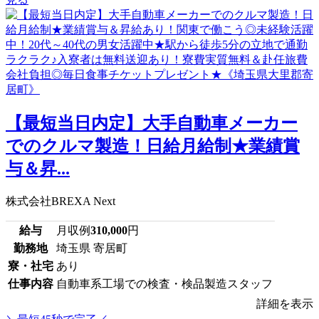
【最短当日内定】大手自動車メーカー
でのクルマ製造！日給月給制★業績賞
与＆昇...
株式会社BREXA Next
給与
月収例
310,000
円
勤務地
埼玉県 寄居町
寮・社宅
あり
仕事内容
自動車系工場での検査・検品製造スタッフ
詳細を表示