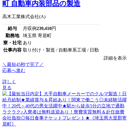
町 自動車内装部品の製造
高木工業株式会社(A)
給与
月収例
239,410
円
勤務地
埼玉県 寄居町
寮・社宅
あり
仕事内容
取り付け・製造 / 自動車系工場 / 日勤
詳細を表示
＼最短45秒で完了／
応募へ進む
詳しく
見る