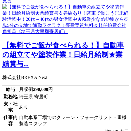
見る
【無料でご飯が食べられる！】自動車
の組立てや塗装作業！日給月給制★業
績賞与...
株式会社BREXA Next
給与
月収例
290,000
円
勤務地
埼玉県 寄居町
寮・社
あり
宅
仕事内
自動車系工場でのクレーン・フォークリフト・重機
容
製造スタッフ