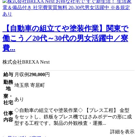
【自動車の組立てや塗装作業】関東で
働こう／20代～30代の男女活躍中／寮
費...
株式会社BREXA Next
給与
月収例
290,000
円
勤務
埼玉県 寄居町
地
寮・
あり
社宅
◇自動車の組立てや塗装作業◇ 【プレス工程】 金型
仕事
をセットし、鉄板をプレス機ではさみボデーの形に成
内容
型する工程です。製品の外観検査・運搬...
詳細を表示