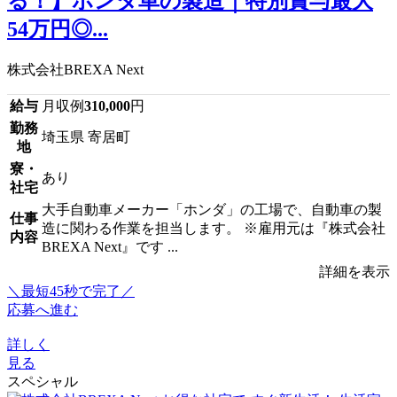
る！】ホンダ車の製造｜特別賞与最大
54万円◎...
株式会社BREXA Next
給与
月収例
310,000
円
勤務
埼玉県 寄居町
地
寮・
あり
社宅
大手自動車メーカー「ホンダ」の工場で、自動車の製
仕事
造に関わる作業を担当します。 ※雇用元は『株式会社
内容
BREXA Next』です ...
詳細を表示
＼最短45秒で完了／
応募へ進む
詳しく
見る
スペシャル