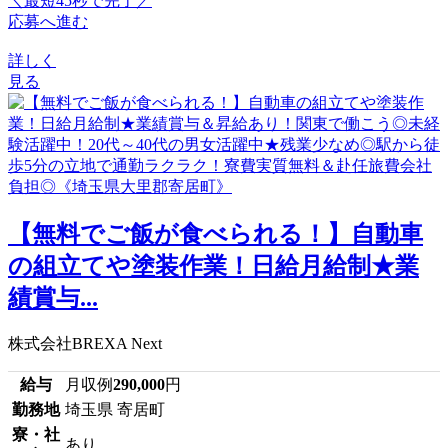
＼最短45秒で完了／
応募へ進む
詳しく
見る
【無料でご飯が食べられる！】自動車
の組立てや塗装作業！日給月給制★業
績賞与...
株式会社BREXA Next
給与
月収例
290,000
円
勤務地
埼玉県 寄居町
寮・社
あり