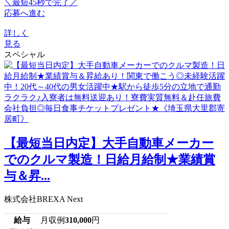
＼最短45秒で完了／
応募へ進む
詳しく
見る
スペシャル
【最短当日内定】大手自動車メーカー
でのクルマ製造！日給月給制★業績賞
与＆昇...
株式会社BREXA Next
給与
月収例
310,000
円