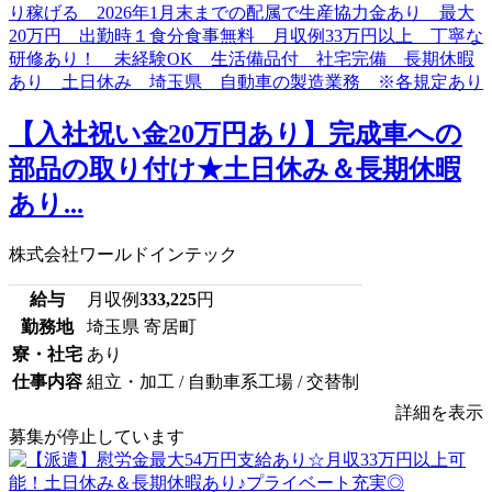
【入社祝い金20万円あり】完成車への
部品の取り付け★土日休み＆長期休暇
あり...
株式会社ワールドインテック
給与
月収例
333,225
円
勤務地
埼玉県 寄居町
寮・社宅
あり
仕事内容
組立・加工 / 自動車系工場 / 交替制
詳細を表示
募集が停止しています