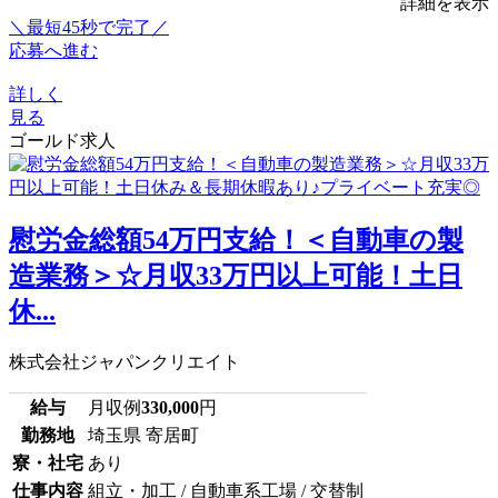
詳細を表示
＼最短45秒で完了／
応募へ進む
詳しく
見る
ゴールド求人
慰労金総額54万円支給！＜自動車の製
造業務＞☆月収33万円以上可能！土日
休...
株式会社ジャパンクリエイト
給与
月収例
330,000
円
勤務地
埼玉県 寄居町
寮・社宅
あり
仕事内容
組立・加工 / 自動車系工場 / 交替制