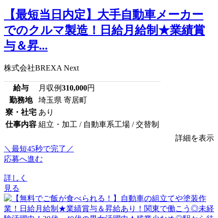
【最短当日内定】大手自動車メーカー
でのクルマ製造！日給月給制★業績賞
与＆昇...
株式会社BREXA Next
給与
月収例
310,000
円
勤務地
埼玉県 寄居町
寮・社宅
あり
仕事内容
組立・加工 / 自動車系工場 / 交替制
詳細を表示
＼最短45秒で完了／
応募へ進む
詳しく
見る