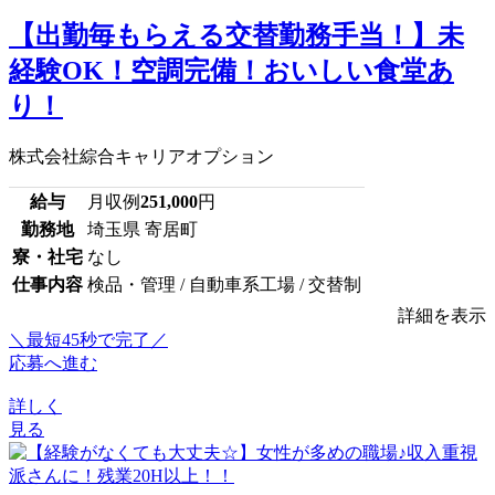
【出勤毎もらえる交替勤務手当！】未
経験OK！空調完備！おいしい食堂あ
り！
株式会社綜合キャリアオプション
給与
月収例
251,000
円
勤務地
埼玉県 寄居町
寮・社宅
なし
仕事内容
検品・管理 / 自動車系工場 / 交替制
詳細を表示
＼最短45秒で完了／
応募へ進む
詳しく
見る