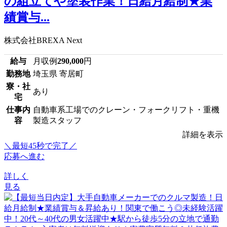
の組立てや塗装作業！日給月給制★業
績賞与...
株式会社BREXA Next
給与
月収例
290,000
円
勤務地
埼玉県 寄居町
寮・社
あり
宅
仕事内
自動車系工場でのクレーン・フォークリフト・重機
容
製造スタッフ
詳細を表示
＼最短45秒で完了／
応募へ進む
詳しく
見る