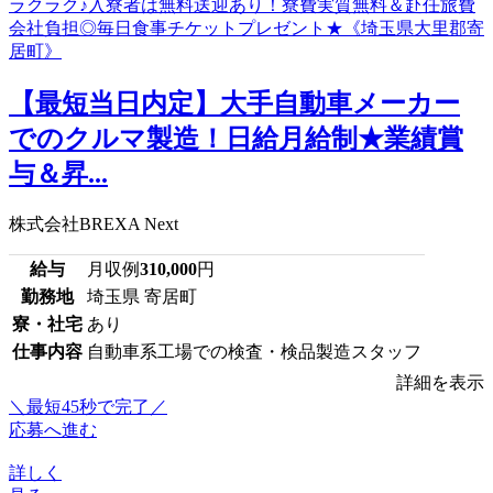
【最短当日内定】大手自動車メーカー
でのクルマ製造！日給月給制★業績賞
与＆昇...
株式会社BREXA Next
給与
月収例
310,000
円
勤務地
埼玉県 寄居町
寮・社宅
あり
仕事内容
自動車系工場での検査・検品製造スタッフ
詳細を表示
＼最短45秒で完了／
応募へ進む
詳しく