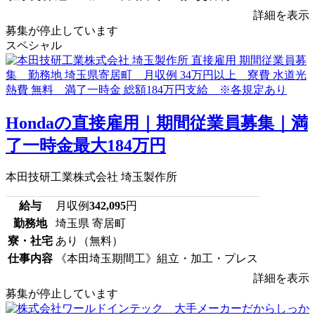
詳細を表示
募集が停止しています
スペシャル
Hondaの直接雇用｜期間従業員募集｜満
了一時金最大184万円
本田技研工業株式会社 埼玉製作所
給与
月収例
342,095
円
勤務地
埼玉県 寄居町
寮・社宅
あり（無料）
仕事内容
《本田埼玉期間工》組立・加工・プレス
詳細を表示
募集が停止しています