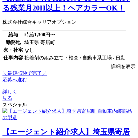
る残業月20H以上！ヘアカラーOK！
株式会社綜合キャリアオプション
給与
時給
1,300
円〜
勤務地
埼玉県 寄居町
寮・社宅
なし
仕事内容
接着剤の組み立て・検査 / 自動車系工場 / 日勤
詳細を表示
＼最短45秒で完了／
応募へ進む
詳しく
見る
スペシャル
【エージェント紹介求人】埼玉県寄居