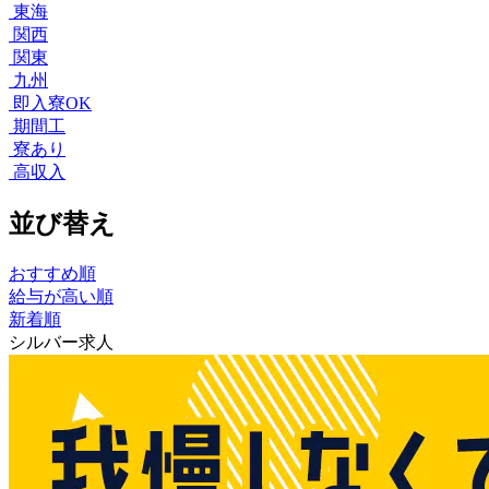
東海
関西
関東
九州
即入寮OK
期間工
寮あり
高収入
並び替え
おすすめ順
給与が高い順
新着順
シルバー求人