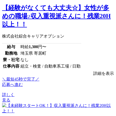
【経験がなくても大丈夫☆】女性が多
めの職場♪収入重視派さんに！残業20H
以上！！
株式会社綜合キャリアオプション
給与
時給
1,300
円〜
勤務地
埼玉県 寄居町
寮・社宅
なし
仕事内容
組立・検査 / 自動車系工場 / 日勤
詳細を表示
＼最短45秒で完了／
応募へ進む
詳しく
見る