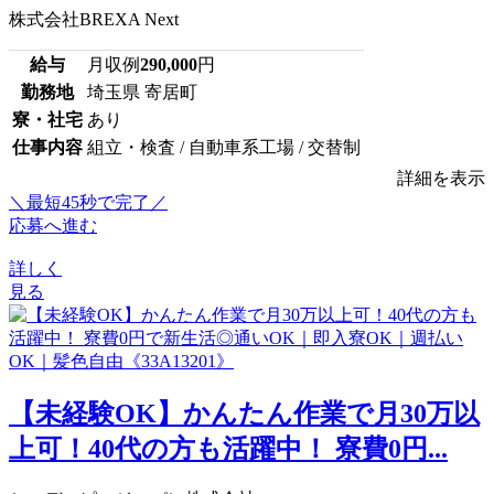
株式会社BREXA Next
給与
月収例
290,000
円
勤務地
埼玉県 寄居町
寮・社宅
あり
仕事内容
組立・検査 / 自動車系工場 / 交替制
詳細を表示
＼最短45秒で完了／
応募へ進む
詳しく
見る
【未経験OK】かんたん作業で月30万以
上可！40代の方も活躍中！ 寮費0円...