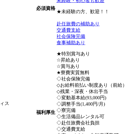
未経験・初心者も歓迎
必須資格
★未経験の方、歓迎！！
赴任旅費の補助あり
交通費支給
社会保険完備
食事補助あり
★特別賞与あり
☆昇給あり
☆賞与あり
★寮費実質無料
◇社会保険完備
◇お給料前払い制度あり（前給）
◇残業・深夜・休出手当
◇変動基本給(93,000円)
ィス
◇調整手当(1,400円/月)
◇寮完備
福利厚生
◇生活備品レンタル可
◇赴任旅費会社負担
◇交通費支給