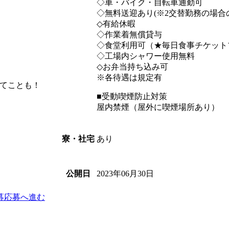
◇車・バイク・自転車通勤可
◇無料送迎あり(※2交替勤務の場合
◇有給休暇
◇作業着無償貸与
◇食堂利用可（★毎日食事チケット
◇工場内シャワー使用無料
◇お弁当持ち込み可
※各待遇は規定有
てことも！
■受動喫煙防止対策
屋内禁煙（屋外に喫煙場所あり）
あり
寮・社宅
2023年06月30日
公開日
募
応募へ進む