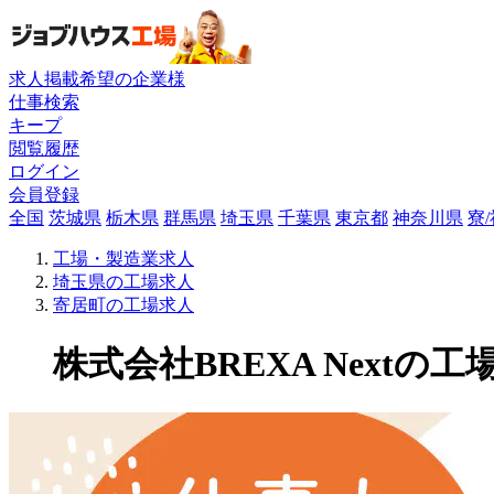
求人掲載希望の企業様
仕事検索
キープ
閲覧履歴
ログイン
会員登録
全国
茨城県
栃木県
群馬県
埼玉県
千葉県
東京都
神奈川県
寮
工場・製造業求人
埼玉県の工場求人
寄居町の工場求人
株式会社BREXA Nextの工場求人