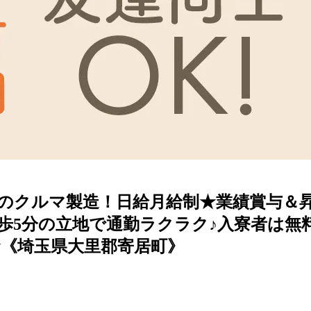
のクルマ製造！日給月給制★業績賞与＆
徒歩5分の立地で通勤ラクラク♪入寮者は
《埼玉県大里郡寄居町》