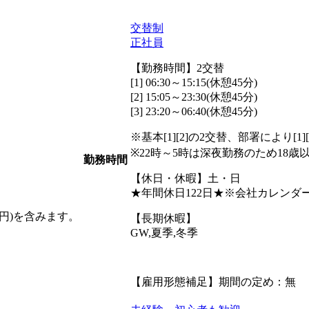
交替制
正社員
【勤務時間】2交替
[1] 06:30～15:15(休憩45分)
[2] 15:05～23:30(休憩45分)
[3] 23:20～06:40(休憩45分)
※基本[1][2]の2交替、部署により[1
※22時～5時は深夜勤務のため18
勤務時間
【休日・休暇】土・日
★年間休日122日★※会社カレン
00円)を含みます。
【長期休暇】
GW,夏季,冬季
【雇用形態補足】期間の定め：無