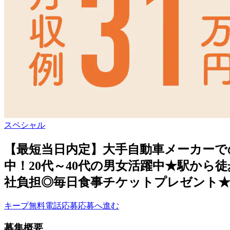
スペシャル
【最短当日内定】大手自動車メーカーで
中！20代～40代の男女活躍中★駅から
社負担◎毎日食事チケットプレゼント★
キープ
無料電話応募
応募へ進む
募集概要