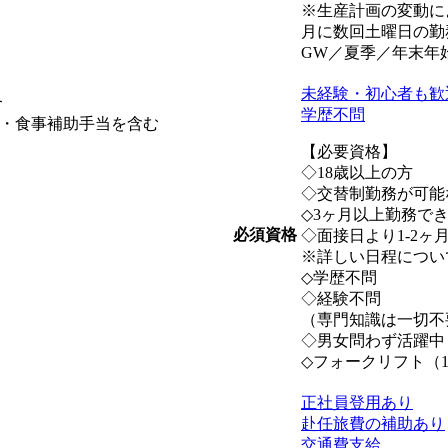
※生産計画の変動に
月に数回土曜日の勤
GW／夏季／年末年
未経験・初心者も歓
合
学歴不問
・食事補助手当を含む
【必要資格】
◇18歳以上の方
◇交替制勤務が可能
◇3ヶ月以上勤務で
必須資格
◇面接日より1-2
※詳しい日程につい
◇学歴不問
◇経験不問
（専門知識は一切不
◇男女問わず活躍中
◇フォークリフト（1
正社員登用あり
赴任旅費の補助あり
交通費支給