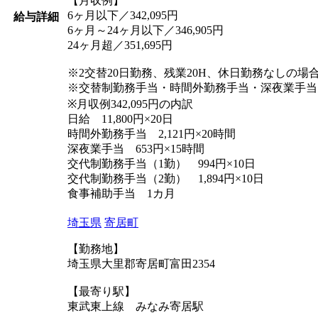
【月収例】
6ヶ月以下／342,095円
給与詳細
6ヶ月～24ヶ月以下／346,905円
24ヶ月超／351,695円
※2交替20日勤務、残業20H、休日勤務なしの場
※交替制勤務手当・時間外勤務手当・深夜業手当
※月収例342,095円の内訳
日給 11,800円×20日
時間外勤務手当 2,121円×20時間
深夜業手当 653円×15時間
交代制勤務手当（1勤） 994円×10日
交代制勤務手当（2勤） 1,894円×10日
食事補助手当 1カ月
埼玉県
寄居町
【勤務地】
埼玉県大里郡寄居町富田2354
【最寄り駅】
東武東上線 みなみ寄居駅