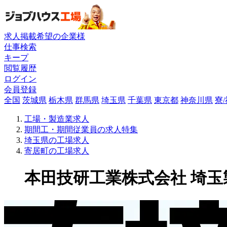
求人掲載希望の企業様
仕事検索
キープ
閲覧履歴
ログイン
会員登録
全国
茨城県
栃木県
群馬県
埼玉県
千葉県
東京都
神奈川県
寮
工場・製造業求人
期間工・期間従業員の求人特集
埼玉県の工場求人
寄居町の工場求人
本田技研工業株式会社 埼玉製