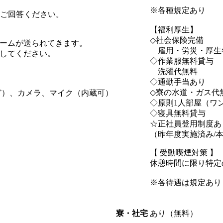
※各種規定あり
にご回答ください。
【福利厚生】
◇社会保険完備
ームが送られてきます。
雇用・労災・厚生
してください。
◇作業服無料貸与
洗濯代無料
◇通勤手当あり
◇寮の水道・ガス代
ど）、カメラ、マイク（内蔵可）
◇原則1人部屋（ワ
◇寝具無料貸与
☆正社員登用制度あ
（昨年度実施済み/
【 受動喫煙対策 】
休憩時間に限り特定
※各待遇は規定あり
あり（無料）
寮・社宅