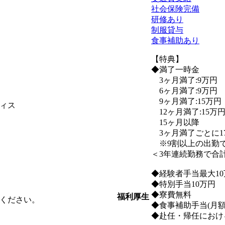
社会保険完備
研修あり
制服貸与
食事補助あり
【特典】
◆満了一時金
3ヶ月満了:9万円
6ヶ月満了:9万円
9ヶ月満了:15万円
ィス
12ヶ月満了:15万
15ヶ月以降
3ヶ月満了ごとに1
※9割以上の出勤
＜3年連続勤務で合計
◆経験者手当最大10
◆特別手当10万円
◆寮費無料
福利厚生
ください。
◆食事補助手当(月額
◆赴任・帰任におけ