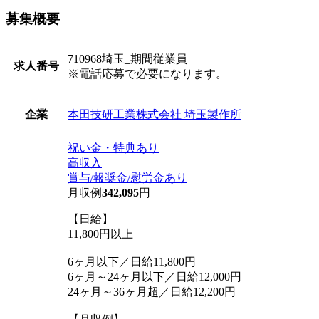
募集概要
710968埼玉_期間従業員
求人番号
※電話応募で必要になります。
本田技研工業株式会社 埼玉製作所
企業
祝い金・特典あり
高収入
賞与/報奨金/慰労金あり
月収例
342,095
円
【日給】
11,800円以上
6ヶ月以下／日給11,800円
6ヶ月～24ヶ月以下／日給12,000円
24ヶ月～36ヶ月超／日給12,200円