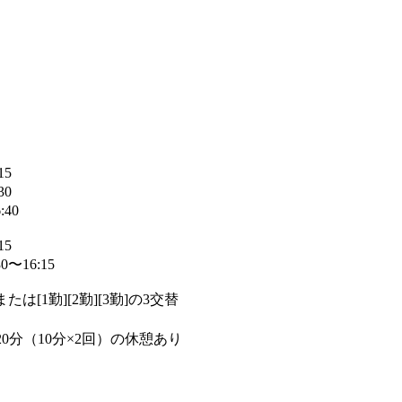
15
30
40
15
〜16:15
または[1勤][2勤][3勤]の3交替
20分（10分×2回）の休憩あり