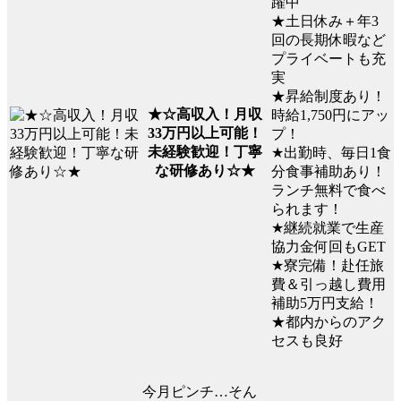
躍中
★土日休み＋年3
回の長期休暇など
プライベートも充
実
★昇給制度あり！
★☆高収入！月収
時給1,750円にアッ
33万円以上可能！
プ！
未経験歓迎！丁寧
★出勤時、毎日1食
な研修あり☆★
分食事補助あり！
ランチ無料で食べ
られます！
★継続就業で生産
協力金何回もGET
★寮完備！赴任旅
費＆引っ越し費用
補助5万円支給！
★都内からのアク
セスも良好
今月ピンチ…そん