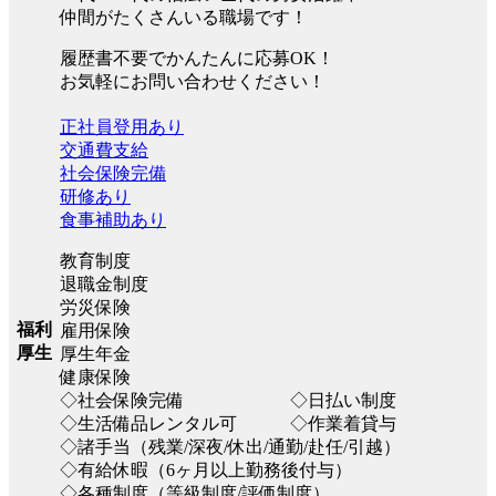
仲間がたくさんいる職場です！
履歴書不要でかんたんに応募OK！
お気軽にお問い合わせください！
正社員登用あり
交通費支給
社会保険完備
研修あり
食事補助あり
教育制度
退職金制度
労災保険
福利
雇用保険
厚生
厚生年金
健康保険
◇社会保険完備 ◇日払い制度
◇生活備品レンタル可 ◇作業着貸与
◇諸手当（残業/深夜/休出/通勤/赴任/引越）
◇有給休暇（6ヶ月以上勤務後付与）
◇各種制度（等級制度/評価制度）