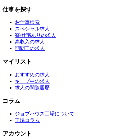
仕事を探す
お仕事検索
スペシャル求人
寮/社宅ありの求人
高収入の求人
期間工の求人
マイリスト
おすすめの求人
キープ中の求人
求人の閲覧履歴
コラム
ジョブハウス工場について
工場コラム
アカウント