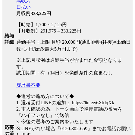
高収入
日払い
月収例
333,225
円
【時給】1,700～2,125円
【月収例】291,975～333,225円
給与
通勤手当：上限 月額 20,000円(通勤距離(往復)×出勤日
詳細
数×14円/km※最大5万円まで)
※上記月収例は通勤手当が含まれた金額となりま
す。
試用期間：有（14日）※労働条件の変更なし
履歴書不要
◆選考の進め方について◆
1. 選考受付LINEの追加： https://lin.ee/6XklqXk
2. 本人確認の為、トーク画面で携帯電話の番号を
『ハイフンなし』で送信
3. 今後の選考のご案内をいたします
応募
※LINEがない場合「0120-802-659」までお電話お願い
の流
します