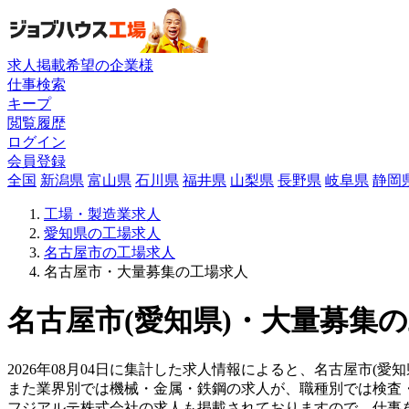
求人掲載希望の企業様
仕事検索
キープ
閲覧履歴
ログイン
会員登録
全国
新潟県
富山県
石川県
福井県
山梨県
長野県
岐阜県
静岡
工場・製造業求人
愛知県の工場求人
名古屋市の工場求人
名古屋市・大量募集の工場求人
名古屋市(愛知県)・大量募集の
2026年08月04日に集計した求人情報によると、名古屋市(愛
また業界別では機械・金属・鉄鋼の求人が、職種別では検査
フジアルテ株式会社の求人も掲載されておりますので、仕事