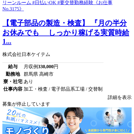
【電子部品の製造・検査】 『月の半分
お休みでも しっかり稼げる実質時給
1...
株式会社日本ケイテム
給与
月収例
330,000
円
勤務地
群馬県 高崎市
寮・社宅
あり
仕事内容
加工・検査 / 電子部品系工場 / 交替制
詳細を表示
募集が停止しています