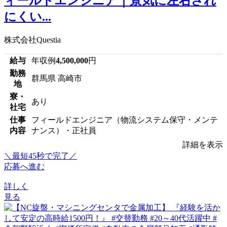
ィールドエンジニア｜景気に左右され
にくい...
株式会社Questia
給与
年収例
4,500,000
円
勤務
群馬県 高崎市
地
寮・
あり
社宅
仕事
フィールドエンジニア（物流システム保守・メンテ
内容
ナンス）・正社員
詳細を表示
＼最短45秒で完了／
応募へ進む
詳しく
見る