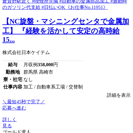
【NC旋盤・マシニングセンタで金属加
工】 『経験を活かして安定の高時給
15...
株式会社日本ケイテム
給与
月収例
358,000
円
勤務地
群馬県 高崎市
寮・社宅
なし
仕事内容
加工 / 自動車系工場 / 交替制
詳細を表示
＼最短45秒で完了／
応募へ進む
詳しく
見る
ゴールド求人