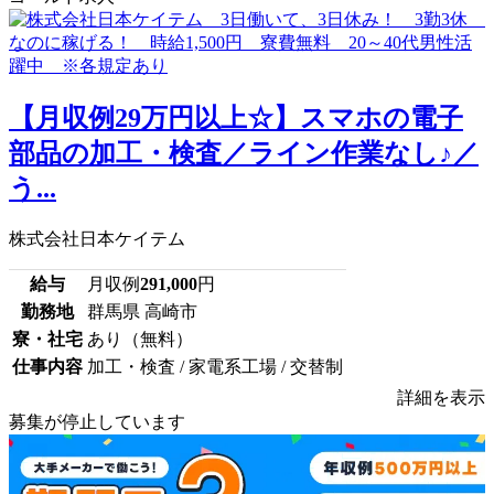
【月収例29万円以上☆】スマホの電子
部品の加工・検査／ライン作業なし♪／
う...
株式会社日本ケイテム
給与
月収例
291,000
円
勤務地
群馬県 高崎市
寮・社宅
あり（無料）
仕事内容
加工・検査 / 家電系工場 / 交替制
詳細を表示
募集が停止しています