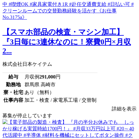
【スマホ部品の検査・マシン加工】
『3日毎に3連休なのに！寮費0円×月収
2...
株式会社日本ケイテム
給与
月収例
291,000
円
勤務地
群馬県 高崎市
寮・社宅
あり（無料）
仕事内容
加工・検査 / 家電系工場 / 交替制
詳細を表示
募集が停止しています