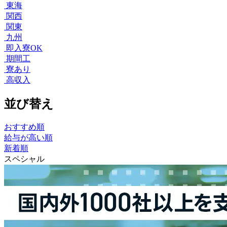
東海
関西
関東
九州
即入寮OK
期間工
寮あり
高収入
並び替え
おすすめ順
給与が高い順
新着順
スペシャル