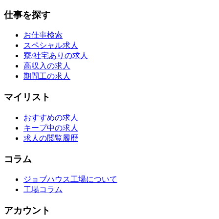
仕事を探す
お仕事検索
スペシャル求人
寮/社宅ありの求人
高収入の求人
期間工の求人
マイリスト
おすすめの求人
キープ中の求人
求人の閲覧履歴
コラム
ジョブハウス工場について
工場コラム
アカウント