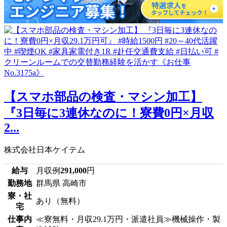
【スマホ部品の検査・マシン加工】
『3日毎に3連休なのに！寮費0円×月収
2...
株式会社日本ケイテム
給与
月収例
291,000
円
勤務地
群馬県 高崎市
寮・社
あり（無料）
宅
仕事内
≪寮無料・月収29.1万円・派遣社員≫機械操作・製