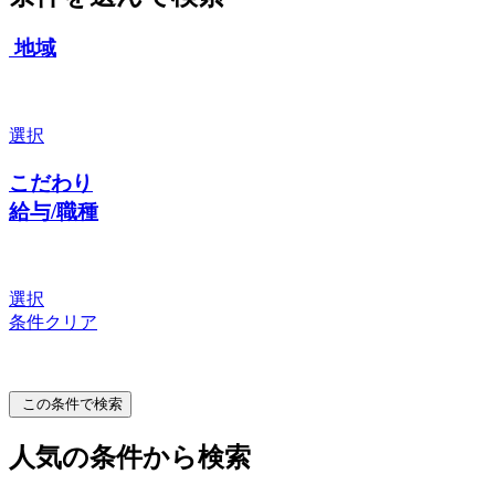
地域
選択
こだわり
給与/職種
選択
条件クリア
この条件で検索
人気の条件から検索