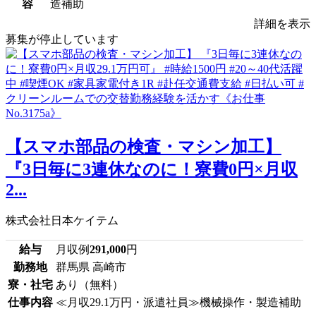
容
造補助
詳細を表示
募集が停止しています
【スマホ部品の検査・マシン加工】
『3日毎に3連休なのに！寮費0円×月収
2...
株式会社日本ケイテム
給与
月収例
291,000
円
勤務地
群馬県 高崎市
寮・社宅
あり（無料）
仕事内容
≪月収29.1万円・派遣社員≫機械操作・製造補助