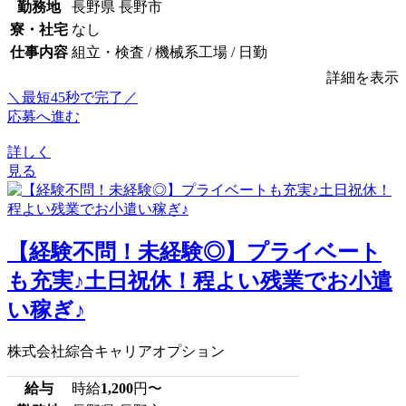
勤務地
長野県 長野市
寮・社宅
なし
仕事内容
組立・検査 / 機械系工場 / 日勤
詳細を表示
＼最短45秒で完了／
応募へ進む
詳しく
見る
【経験不問！未経験◎】プライベート
も充実♪土日祝休！程よい残業でお小遣
い稼ぎ♪
株式会社綜合キャリアオプション
給与
時給
1,200
円〜