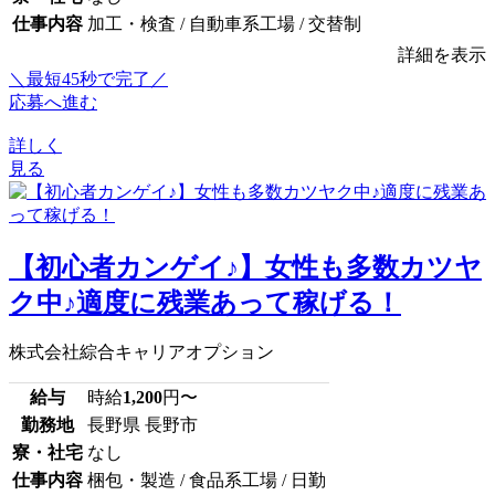
仕事内容
加工・検査 / 自動車系工場 / 交替制
詳細を表示
＼最短45秒で完了／
応募へ進む
詳しく
見る
【初心者カンゲイ♪】女性も多数カツヤ
ク中♪適度に残業あって稼げる！
株式会社綜合キャリアオプション
給与
時給
1,200
円〜
勤務地
長野県 長野市
寮・社宅
なし
仕事内容
梱包・製造 / 食品系工場 / 日勤