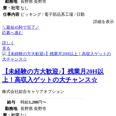
勤務地
長野県 長野市
寮・社宅
なし
仕事内容
ピッキング / 電子部品系工場 / 日勤
詳細を表示
＼最短45秒で完了／
応募へ進む
詳しく
見る
【未経験の方大歓迎♪】残業月20H以
上！高収入ゲットの大チャンス☆
株式会社綜合キャリアオプション
給与
時給
1,200
円〜
勤務地
長野県 長野市
寮・社宅
なし