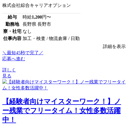
株式会社綜合キャリアオプション
給与
時給
1,200
円〜
勤務地
長野県 長野市
寮・社宅
なし
仕事内容
加工・検査 / 物流倉庫 / 日勤
詳細を表示
＼最短45秒で完了／
応募へ進む
詳しく
見る
【経験者向けマイスターワーク！】ノ
ー残業でフリータイム！女性多数活躍
中！