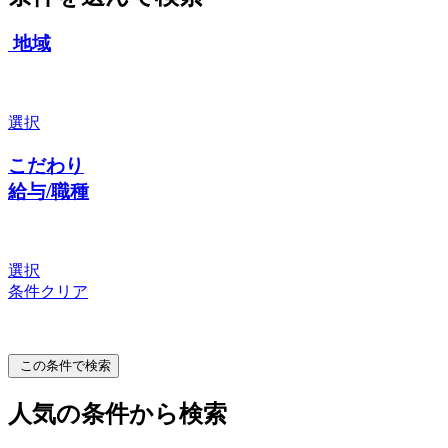
地域
選択
こだわり
給与/職種
選択
条件クリア
この条件で検索
人気の条件から検索