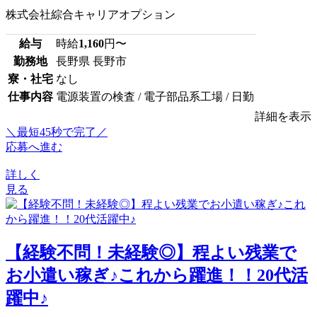
株式会社綜合キャリアオプション
給与
時給
1,160
円〜
勤務地
長野県 長野市
寮・社宅
なし
仕事内容
電源装置の検査 / 電子部品系工場 / 日勤
詳細を表示
＼最短45秒で完了／
応募へ進む
詳しく
見る
【経験不問！未経験◎】程よい残業で
お小遣い稼ぎ♪これから躍進！！20代活
躍中♪