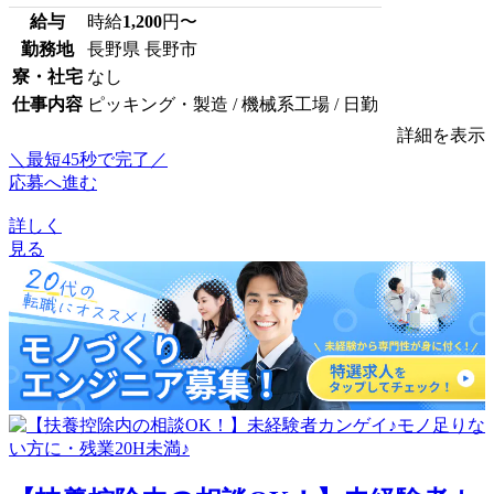
給与
時給
1,200
円〜
勤務地
長野県 長野市
寮・社宅
なし
仕事内容
ピッキング・製造 / 機械系工場 / 日勤
詳細を表示
＼最短45秒で完了／
応募へ進む
詳しく
見る