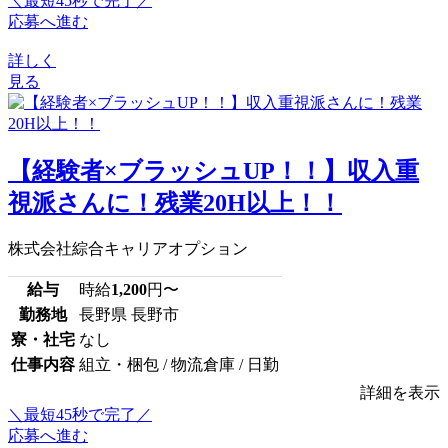
＼最短45秒で完了／
応募へ進む
詳しく
見る
【経験者×ブラッシュUP！！】収入重
視派さんに！残業20H以上！！
株式会社綜合キャリアオプション
給与
時給
1,200
円〜
勤務地
長野県 長野市
寮・社宅
なし
仕事内容
組立・梱包 / 物流倉庫 / 日勤
詳細を表示
＼最短45秒で完了／
応募へ進む