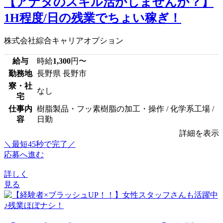
【アナタのスキル活かしませんか？】
1H程度/日の残業でちょい稼ぎ！
株式会社綜合キャリアオプション
給与
時給
1,300
円〜
勤務地
長野県 長野市
寮・社
なし
宅
仕事内
樹脂製品・フッ素樹脂の加工・操作 / 化学系工場 /
容
日勤
詳細を表示
＼最短45秒で完了／
応募へ進む
詳しく
見る