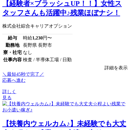
【経験者×ブラッシュUP！！】女性ス
タッフさんも活躍中♪残業ほぼナシ！
株式会社綜合キャリアオプション
給与
時給
1,230
円〜
勤務地
長野県 長野市
寮・社宅
なし
仕事内容
検査 / 半導体工場 / 日勤
詳細を表示
＼最短45秒で完了／
応募へ進む
詳しく
見る
【扶養内ウェルカム♪】未経験でも大丈