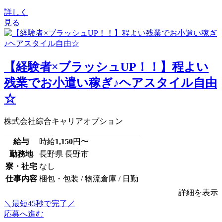
詳しく
見る
【経験者×ブラッシュUP！！】程よい
残業でお小遣い稼ぎ♪ヘアスタイル自由
☆
株式会社綜合キャリアオプション
給与
時給
1,150
円〜
勤務地
長野県 長野市
寮・社宅
なし
仕事内容
梱包・包装 / 物流倉庫 / 日勤
詳細を表示
＼最短45秒で完了／
応募へ進む