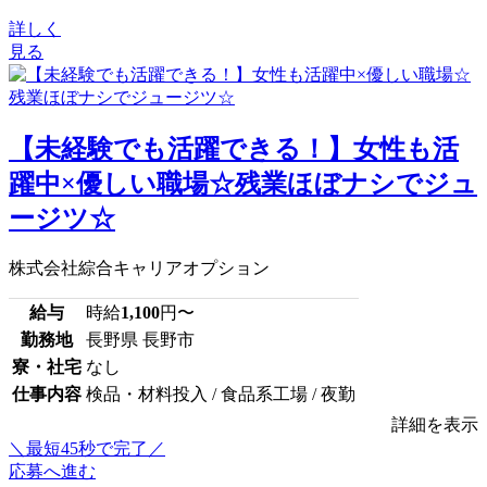
詳しく
見る
【未経験でも活躍できる！】女性も活
躍中×優しい職場☆残業ほぼナシでジュ
ージツ☆
株式会社綜合キャリアオプション
給与
時給
1,100
円〜
勤務地
長野県 長野市
寮・社宅
なし
仕事内容
検品・材料投入 / 食品系工場 / 夜勤
詳細を表示
＼最短45秒で完了／
応募へ進む