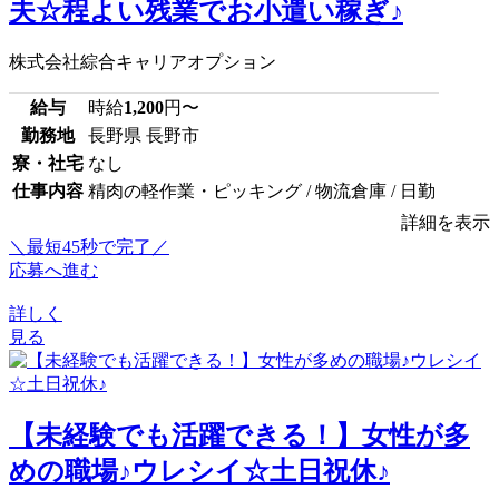
夫☆程よい残業でお小遣い稼ぎ♪
株式会社綜合キャリアオプション
給与
時給
1,200
円〜
勤務地
長野県 長野市
寮・社宅
なし
仕事内容
精肉の軽作業・ピッキング / 物流倉庫 / 日勤
詳細を表示
＼最短45秒で完了／
応募へ進む
詳しく
見る
【未経験でも活躍できる！】女性が多
めの職場♪ウレシイ☆土日祝休♪