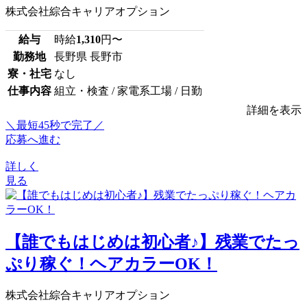
株式会社綜合キャリアオプション
給与
時給
1,310
円〜
勤務地
長野県 長野市
寮・社宅
なし
仕事内容
組立・検査 / 家電系工場 / 日勤
詳細を表示
＼最短45秒で完了／
応募へ進む
詳しく
見る
【誰でもはじめは初心者♪】残業でたっ
ぷり稼ぐ！ヘアカラーOK！
株式会社綜合キャリアオプション