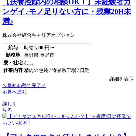
【扶養控除内の相談OK！】未経験者カ
ンゲイ♪モノ足りない方に・残業20H未
満♪
株式会社綜合キャリアオプション
給与
時給
1,200
円〜
勤務地
長野県 長野市
寮・社宅
なし
仕事内容
精肉の包装 / 食品系工場 / 日勤
詳細を表示
＼最短45秒で完了／
応募へ進む
詳しく
見る