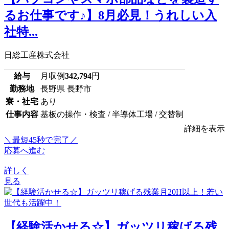
るお仕事です♪】8月必見！うれしい入
社特...
日総工産株式会社
給与
月収例
342,794
円
勤務地
長野県 長野市
寮・社宅
あり
仕事内容
基板の操作・検査 / 半導体工場 / 交替制
詳細を表示
＼最短45秒で完了／
応募へ進む
詳しく
見る
【経験活かせる☆】ガッツリ稼げる残