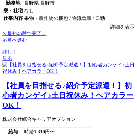
勤務地
長野県 長野市
寮・社宅
なし
仕事内容
果物・農作物の梱包 / 物流倉庫 / 日勤
詳細を表示
＼最短45秒で完了／
応募へ進む
詳しく
見る
【社員を目指せる♪紹介予定派遣！】初
心者カンゲイ♪土日祝休み！ヘアカラー
OK！
株式会社綜合キャリアオプション
給与
時給
1,310
円〜