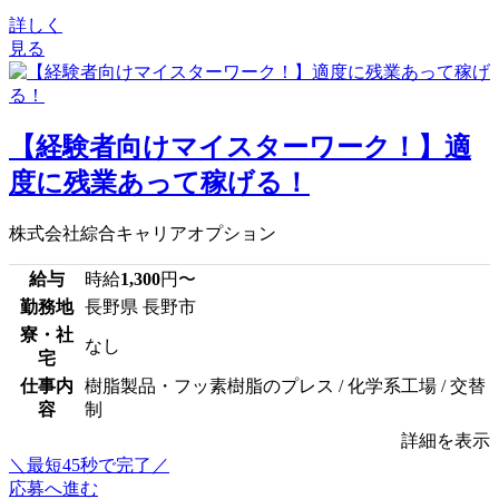
詳しく
見る
【経験者向けマイスターワーク！】適
度に残業あって稼げる！
株式会社綜合キャリアオプション
給与
時給
1,300
円〜
勤務地
長野県 長野市
寮・社
なし
宅
仕事内
樹脂製品・フッ素樹脂のプレス / 化学系工場 / 交替
容
制
詳細を表示
＼最短45秒で完了／
応募へ進む