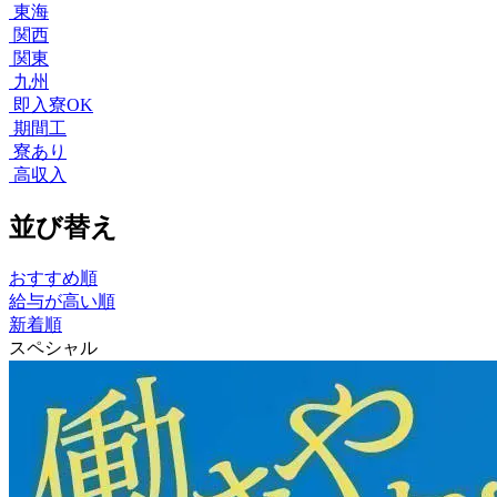
東海
関西
関東
九州
即入寮OK
期間工
寮あり
高収入
並び替え
おすすめ順
給与が高い順
新着順
スペシャル