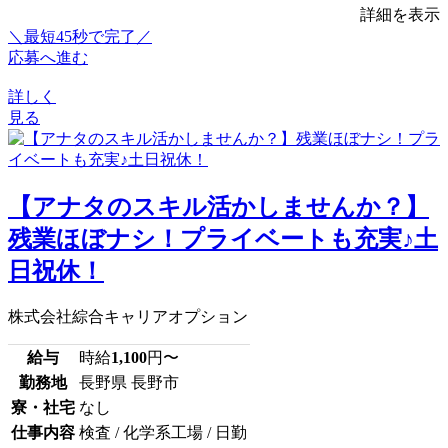
詳細を表示
＼最短45秒で完了／
応募へ進む
詳しく
見る
【アナタのスキル活かしませんか？】
残業ほぼナシ！プライベートも充実♪土
日祝休！
株式会社綜合キャリアオプション
給与
時給
1,100
円〜
勤務地
長野県 長野市
寮・社宅
なし
仕事内容
検査 / 化学系工場 / 日勤