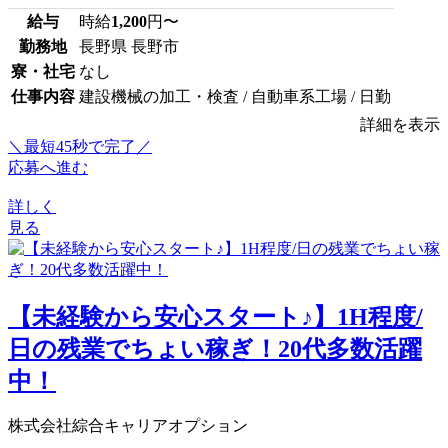
給与
時給
1,200
円〜
勤務地
長野県 長野市
寮・社宅
なし
仕事内容
建設機械の加工・検査 / 自動車系工場 / 日勤
詳細を表示
＼最短45秒で完了／
応募へ進む
詳しく
見る
【未経験から安心スタート♪】1H程度/
日の残業でちょい稼ぎ！20代多数活躍
中！
株式会社綜合キャリアオプション