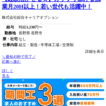
業月20H以上！若い世代も活躍中！
株式会社綜合キャリアオプション
給与
時給
1,230
円〜
勤務地
長野県 長野市
寮・社宅
なし
仕事内容
組立・製造 / 半導体工場 / 交替制
詳細を表示
＼最短45秒で完了／
応募へ進む
詳しく
見る