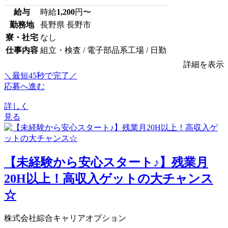
給与
時給
1,200
円〜
勤務地
長野県 長野市
寮・社宅
なし
仕事内容
組立・検査 / 電子部品系工場 / 日勤
詳細を表示
＼最短45秒で完了／
応募へ進む
詳しく
見る
【未経験から安心スタート♪】残業月
20H以上！高収入ゲットの大チャンス
☆
株式会社綜合キャリアオプション