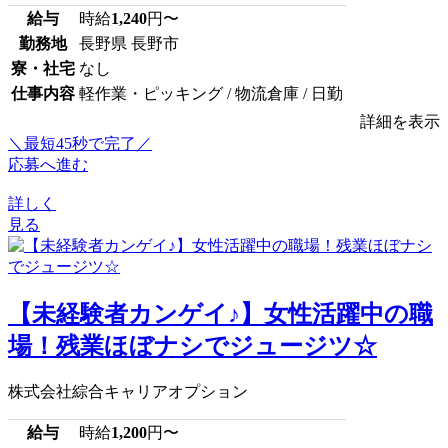
給与
時給
1,240
円〜
勤務地
長野県 長野市
寮・社宅
なし
仕事内容
軽作業・ピッキング / 物流倉庫 / 日勤
詳細を表示
＼最短45秒で完了／
応募へ進む
詳しく
見る
【未経験者カンゲイ♪】女性活躍中の職
場！残業ほぼナシでジュージツ☆
株式会社綜合キャリアオプション
給与
時給
1,200
円〜