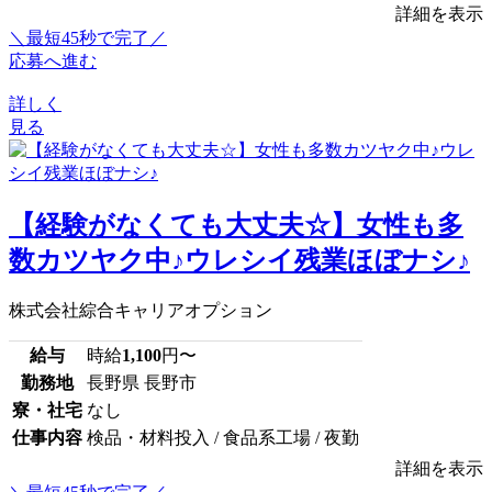
詳細を表示
＼最短45秒で完了／
応募へ進む
詳しく
見る
【経験がなくても大丈夫☆】女性も多
数カツヤク中♪ウレシイ残業ほぼナシ♪
株式会社綜合キャリアオプション
給与
時給
1,100
円〜
勤務地
長野県 長野市
寮・社宅
なし
仕事内容
検品・材料投入 / 食品系工場 / 夜勤
詳細を表示