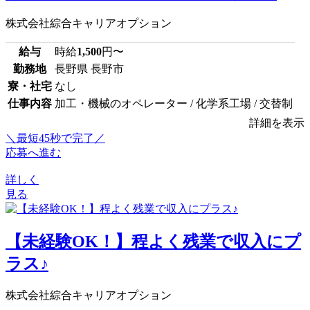
株式会社綜合キャリアオプション
給与
時給
1,500
円〜
勤務地
長野県 長野市
寮・社宅
なし
仕事内容
加工・機械のオペレーター / 化学系工場 / 交替制
詳細を表示
＼最短45秒で完了／
応募へ進む
詳しく
見る
【未経験OK！】程よく残業で収入にプ
ラス♪
株式会社綜合キャリアオプション