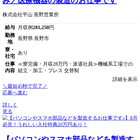
み／医療機器の製造のお仕事です
株式会社平山 長野営業所
給与
月収例
281,250
円
勤務
長野県 長野市
地
寮・
あり
社宅
仕事
≪寮完備・月収28万円・派遣社員≫機械系工場での
内容
組立・加工・プレス 交替制
詳細を表示
＼最短45秒で完了／
応募へ進む
詳しく
見る
【パソコンやスマホ部品などを製造す