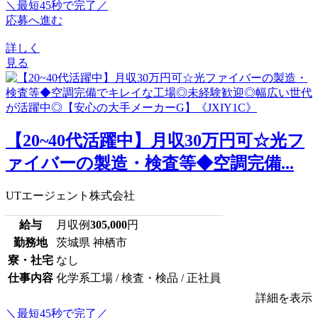
＼最短45秒で完了／
応募へ進む
詳しく
見る
【20~40代活躍中】月収30万円可☆光フ
ァイバーの製造・検査等◆空調完備...
UTエージェント株式会社
給与
月収例
305,000
円
勤務地
茨城県 神栖市
寮・社宅
なし
仕事内容
化学系工場 / 検査・検品 / 正社員
詳細を表示
＼最短45秒で完了／