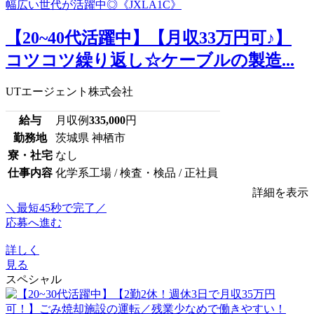
【20~40代活躍中】【月収33万円可♪】
コツコツ繰り返し☆ケーブルの製造...
UTエージェント株式会社
給与
月収例
335,000
円
勤務地
茨城県 神栖市
寮・社宅
なし
仕事内容
化学系工場 / 検査・検品 / 正社員
詳細を表示
＼最短45秒で完了／
応募へ進む
詳しく
見る
スペシャル