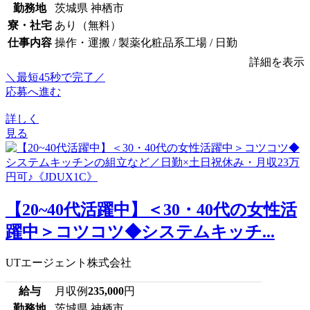
勤務地
茨城県 神栖市
寮・社宅
あり（無料）
仕事内容
操作・運搬 / 製薬化粧品系工場 / 日勤
詳細を表示
＼最短45秒で完了／
応募へ進む
詳しく
見る
【20~40代活躍中】＜30・40代の女性活
躍中＞コツコツ◆システムキッチ...
UTエージェント株式会社
給与
月収例
235,000
円
勤務地
茨城県 神栖市