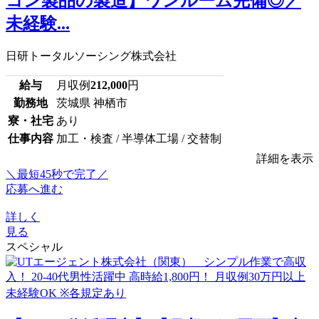
コン製品の製造】ワンルーム完備◎／
未経験...
日研トータルソーシング株式会社
給与
月収例
212,000
円
勤務地
茨城県 神栖市
寮・社宅
あり
仕事内容
加工・検査 / 半導体工場 / 交替制
詳細を表示
＼最短45秒で完了／
応募へ進む
詳しく
見る
スペシャル