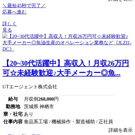
＼最短45秒で完了／
応募へ進む
詳しく
見る
【20~30代活躍中】高収入！月収26万円
可☆未経験歓迎♪大手メーカー◎魚...
UTエージェント株式会社
給与
月収例
268,000
円
勤務地
茨城県 神栖市
寮・社宅
あり
仕事内容
食品系工場 / 機械操作・製造補助 / 正社員
詳細を表示