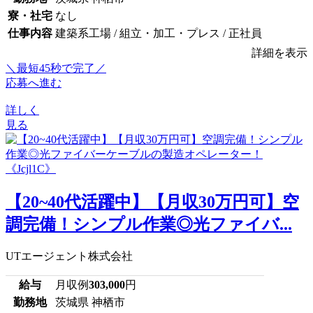
寮・社宅
なし
仕事内容
建築系工場 / 組立・加工・プレス / 正社員
詳細を表示
＼最短45秒で完了／
応募へ進む
詳しく
見る
【20~40代活躍中】【月収30万円可】空
調完備！シンプル作業◎光ファイバ...
UTエージェント株式会社
給与
月収例
303,000
円
勤務地
茨城県 神栖市