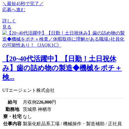
＼最短45秒で完了／
応募へ進む
詳しく
見る
【20~40代活躍中】【日勤！土日祝休
み】歯の詰め物の製造◆機械をポチ＋
検...
UTエージェント株式会社
給与
月収例
226,000
円
勤務地
茨城県 神栖市
寮・社宅
なし
仕事内容
製薬化粧品系工場 / 機械操作・製造補助 / 正社員