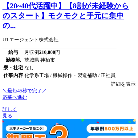
【20~40代活躍中】【8割が未経験から
のスタート】モクモクと手元に集中
の...
UTエージェント株式会社
給与
月収例
210,000
円
勤務地
茨城県 神栖市
寮・社宅
なし
仕事内容
化学系工場 / 機械操作・製造補助 / 正社員
詳細を表示
＼最短45秒で完了／
応募へ進む
詳しく
見る