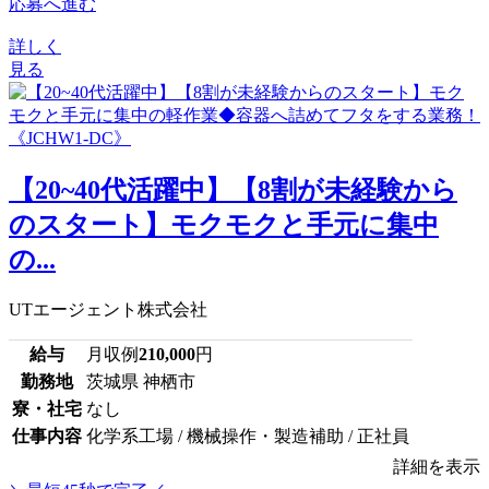
応募へ進む
詳しく
見る
【20~40代活躍中】【8割が未経験から
のスタート】モクモクと手元に集中
の...
UTエージェント株式会社
給与
月収例
210,000
円
勤務地
茨城県 神栖市
寮・社宅
なし
仕事内容
化学系工場 / 機械操作・製造補助 / 正社員
詳細を表示