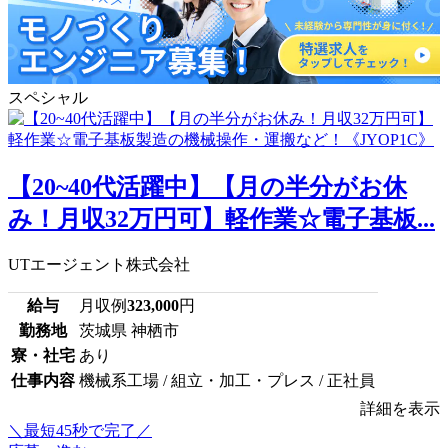
スペシャル
【20~40代活躍中】【月の半分がお休
み！月収32万円可】軽作業☆電子基板...
UTエージェント株式会社
給与
月収例
323,000
円
勤務地
茨城県 神栖市
寮・社宅
あり
仕事内容
機械系工場 / 組立・加工・プレス / 正社員
詳細を表示
＼最短45秒で完了／