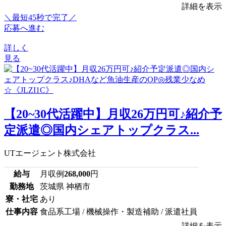
詳細を表示
＼最短45秒で完了／
応募へ進む
詳しく
見る
【20~30代活躍中】月収26万円可♪紹介予
定派遣◎国内シェアトップクラス...
UTエージェント株式会社
給与
月収例
268,000
円
勤務地
茨城県 神栖市
寮・社宅
あり
仕事内容
食品系工場 / 機械操作・製造補助 / 派遣社員
詳細を表示