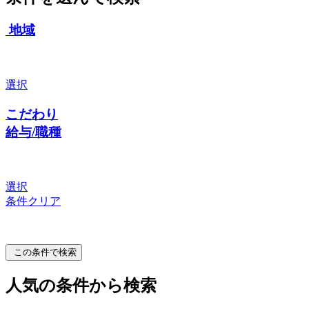
地域
選択
こだわり
給与/職種
選択
条件クリア
この条件で検索
人気の条件から検索