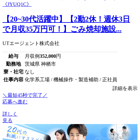
【20~30代活躍中】【2勤2休！週休3日
で月収35万円可！】ごみ焼却施設...
UTエージェント株式会社
給与
月収例
352,000
円
勤務地
茨城県 神栖市
寮・社宅
なし
仕事内容
化学系工場 / 機械操作・製造補助 / 正社員
詳細を表示
＼最短45秒で完了／
応募へ進む
詳しく
見る