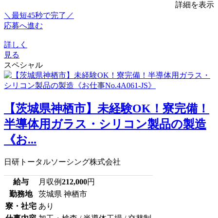
詳細を表示
＼最短45秒で完了／
応募へ進む
詳しく
見る
スペシャル
【茨城県神栖市】未経験OK！寮完備！
半導体用ガラス・シリコン製品の製造
《お...
日研トータルソーシング株式会社
給与
月収例
212,000
円
勤務地
茨城県 神栖市
寮・社宅
あり