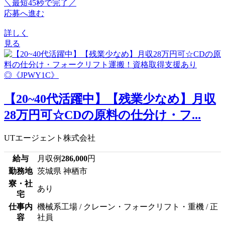
＼最短45秒で完了／
応募へ進む
詳しく
見る
【20~40代活躍中】【残業少なめ】月収
28万円可☆CDの原料の仕分け・フ...
UTエージェント株式会社
給与
月収例
286,000
円
勤務地
茨城県 神栖市
寮・社
あり
宅
仕事内
機械系工場 / クレーン・フォークリフト・重機 / 正
容
社員