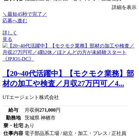
詳細を表示
＼最短45秒で完了／
応募へ進む
詳しく
見る
【20~40代活躍中】【モクモク業務】部
材の加工や検査／月収27万円可／4...
UTエージェント株式会社
給与
月収例
271,000
円
勤務地
茨城県 神栖市
寮・社宅
あり
仕事内容
電子部品系工場 / 組立・加工・プレス / 正社員