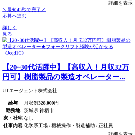
詳細を表示
＼最短45秒で完了／
応募へ進む
詳しく
見る
【20~30代活躍中】【高収入！月収32万
円可】樹脂製品の製造オペレーター...
UTエージェント株式会社
給与
月収例
328,000
円
勤務地
茨城県 神栖市
寮・社宅
なし
仕事内容
化学系工場 / 機械操作・製造補助 / 正社員
詳細を表示