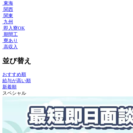
東海
関西
関東
九州
即入寮OK
期間工
寮あり
高収入
並び替え
おすすめ順
給与が高い順
新着順
スペシャル