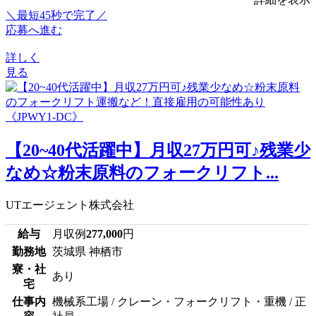
＼最短45秒で完了／
応募へ進む
詳しく
見る
【20~40代活躍中】月収27万円可♪残業少
なめ☆粉末原料のフォークリフト...
UTエージェント株式会社
給与
月収例
277,000
円
勤務地
茨城県 神栖市
寮・社
あり
宅
仕事内
機械系工場 / クレーン・フォークリフト・重機 / 正