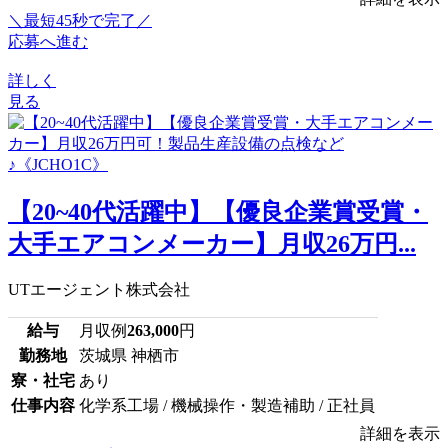
＼最短45秒で完了／
応募へ進む
詳しく
見る
【20~40代活躍中】【優良企業賞受賞・
大手エアコンメーカー】月収26万円...
UTエージェント株式会社
給与
月収例
263,000
円
勤務地
茨城県 神栖市
寮・社宅
あり
仕事内容
化学系工場 / 機械操作・製造補助 / 正社員
詳細を表示