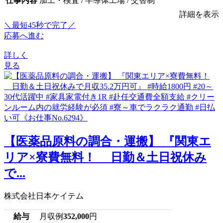
仕事内容
加工・検査 / 半導体工場 / 交替制
詳細を表示
＼最短45秒で完了／
応募へ進む
詳しく
見る
【医薬品原料の調合・運搬】 『関東エ
リア×寮費無料！ 日勤＆土日祝休み
で...
株式会社日本ケイテム
給与
月収例
352,000
円