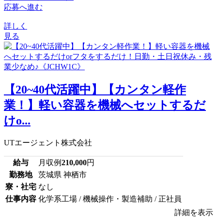
応募へ進む
詳しく
見る
【20~40代活躍中】【カンタン軽作
業！】軽い容器を機械へセットするだ
けo...
UTエージェント株式会社
給与
月収例
210,000
円
勤務地
茨城県 神栖市
寮・社宅
なし
仕事内容
化学系工場 / 機械操作・製造補助 / 正社員
詳細を表示