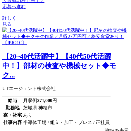
＼最短45秒で完了／
応募へ進む
詳しく
見る
【20~40代活躍中】【40代50代活躍
中！】部材の検査や機械セット◆モ
ク...
UTエージェント株式会社
給与
月収例
271,000
円
勤務地
茨城県 神栖市
寮・社宅
あり
仕事内容
半導体工場 / 組立・加工・プレス / 正社員
詳細を表示