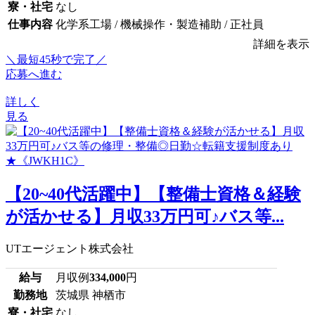
寮・社宅
なし
仕事内容
化学系工場 / 機械操作・製造補助 / 正社員
詳細を表示
＼最短45秒で完了／
応募へ進む
詳しく
見る
【20~40代活躍中】【整備士資格＆経験
が活かせる】月収33万円可♪バス等...
UTエージェント株式会社
給与
月収例
334,000
円
勤務地
茨城県 神栖市
寮・社宅
なし