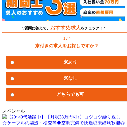
おすすめ求人
\ 質問に答えて、
をチェック！ /
1 / 4
寮付きの求人をお探しですか？
寮あり
寮なし
どちらでも可
スペシャル