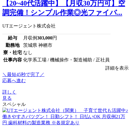
【20~40代活躍中】【月収30万円可】空
調完備！シンプル作業◎光ファイバ...
UTエージェント株式会社
給与
月収例
303,000
円
勤務地
茨城県 神栖市
寮・社宅
なし
仕事内容
化学系工場 / 機械操作・製造補助 / 正社員
詳細を表示
＼最短45秒で完了／
応募へ進む
詳しく
見る
スペシャル