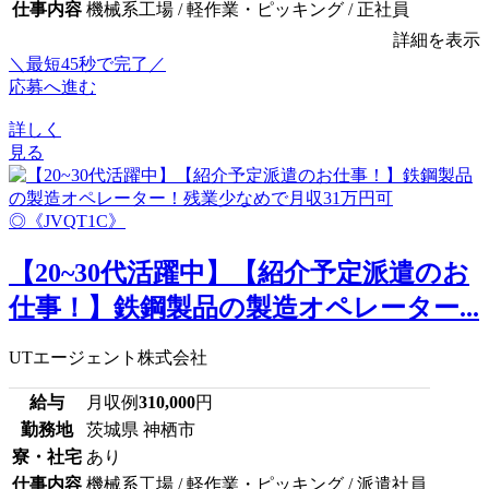
仕事内容
機械系工場 / 軽作業・ピッキング / 正社員
詳細を表示
＼最短45秒で完了／
応募へ進む
詳しく
見る
【20~30代活躍中】【紹介予定派遣のお
仕事！】鉄鋼製品の製造オペレーター...
UTエージェント株式会社
給与
月収例
310,000
円
勤務地
茨城県 神栖市
寮・社宅
あり
仕事内容
機械系工場 / 軽作業・ピッキング / 派遣社員