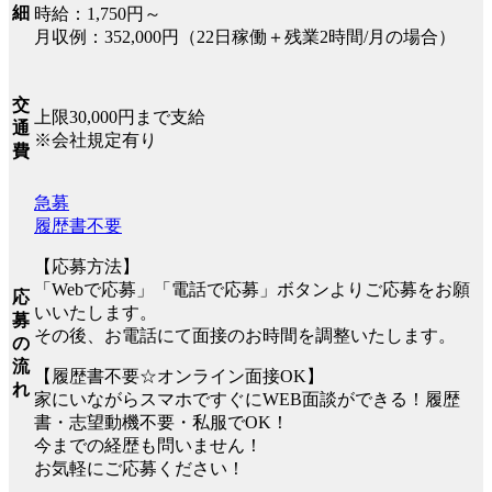
細
時給：1,750円～
月収例：352,000円（22日稼働＋残業2時間/月の場合）
交
上限30,000円まで支給
通
※会社規定有り
費
急募
履歴書不要
【応募方法】
「Webで応募」「電話で応募」ボタンよりご応募をお願
応
いいたします。
募
その後、お電話にて面接のお時間を調整いたします。
の
流
【履歴書不要☆オンライン面接OK】
れ
家にいながらスマホですぐにWEB面談ができる！履歴
書・志望動機不要・私服でOK！
今までの経歴も問いません！
お気軽にご応募ください！