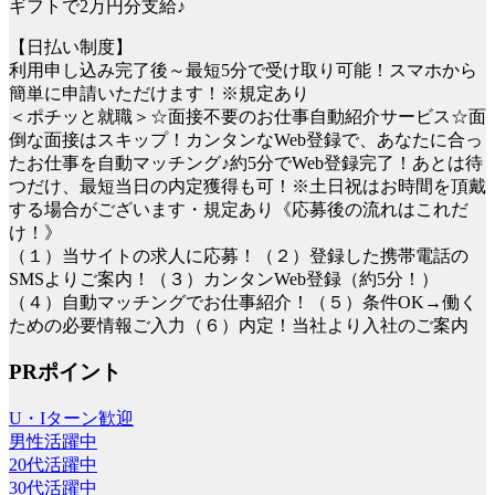
ギフトで2万円分支給♪
【日払い制度】
利用申し込み完了後～最短5分で受け取り可能！スマホから
簡単に申請いただけます！※規定あり
＜ポチッと就職＞☆面接不要のお仕事自動紹介サービス☆面
倒な面接はスキップ！カンタンなWeb登録で、あなたに合っ
たお仕事を自動マッチング♪約5分でWeb登録完了！あとは待
つだけ、最短当日の内定獲得も可！※土日祝はお時間を頂戴
する場合がございます・規定あり《応募後の流れはこれだ
け！》
（１）当サイトの求人に応募！（２）登録した携帯電話の
SMSよりご案内！（３）カンタンWeb登録（約5分！）
（４）自動マッチングでお仕事紹介！（５）条件OK→働く
ための必要情報ご入力（６）内定！当社より入社のご案内
PRポイント
U・Iターン歓迎
男性活躍中
20代活躍中
30代活躍中