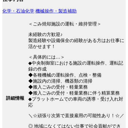
化学・石油化学
機械操作・製造補助
＜ごみ焼却施設の運転・維持管理＞
未経験の方歓迎♪
製造経験や設備保全の経験がある方はお仕事に
活かせます！
＜具体的には…＞
◆中央制御室における施設の運転操作、運転記
録の作成
◆各種機械の運転操作、点検・整備
◆施設内の清掃、機器類の清掃
◆搬入ごみの受付・軽量業務
◆搬入ごみの受付・軽量業務に伴う精算業務
詳細情報
◆プラットホームでの車両の誘導・受け入れ対
応
＼☆頑張り次第で直接雇用の可能性あり！☆／
◎ 地域になくてはない仕事で社会貢献ができ