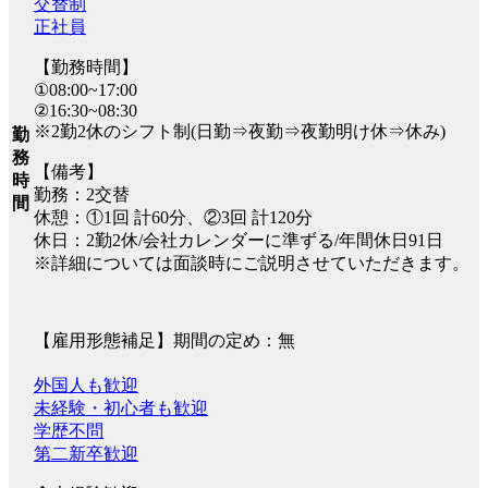
交替制
正社員
【勤務時間】
①08:00~17:00
②16:30~08:30
※2勤2休のシフト制(日勤⇒夜勤⇒夜勤明け休⇒休み)
勤
務
【備考】
時
勤務：2交替
間
休憩：①1回 計60分、②3回 計120分
休日：2勤2休/会社カレンダーに準ずる/年間休日91日
※詳細については面談時にご説明させていただきます。
【雇用形態補足】期間の定め：無
外国人も歓迎
未経験・初心者も歓迎
学歴不問
第二新卒歓迎