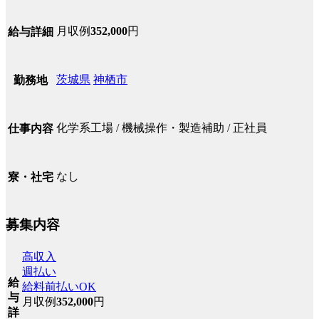
月収例
352,000
円
給与詳細
茨城県
神栖市
勤務地
化学系工場 / 機械操作・製造補助 / 正社員
仕事内容
なし
寮・社宅
募集内容
高収入
週払い
給
給料前払いOK
与
月収例
352,000
円
詳