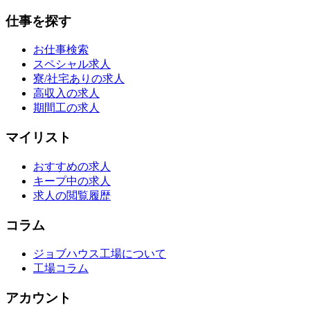
仕事を探す
お仕事検索
スペシャル求人
寮/社宅ありの求人
高収入の求人
期間工の求人
マイリスト
おすすめの求人
キープ中の求人
求人の閲覧履歴
コラム
ジョブハウス工場について
工場コラム
アカウント