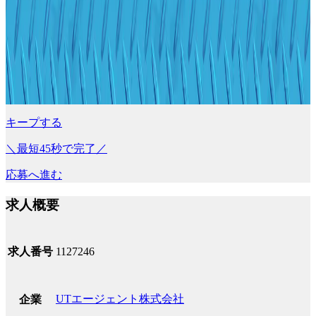
キープする
＼最短45秒で完了／
応募へ進む
求人概要
求人番号
1127246
UTエージェント株式会社
企業