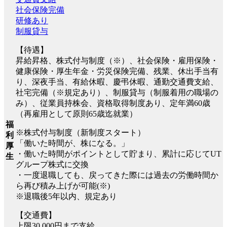
社会保険完備
研修あり
制服貸与
【待遇】
昇給昇格、株式付与制度（※）、社会保険・雇用保険・
健康保険・厚生年金・労災保険完備、残業、休出手当有
り、深夜手当、有給休暇、慶弔休暇、通勤交通費支給、
社宅完備（※規定あり）、制服貸与（制服着用の職場の
み）、従業員持株会、資格取得制度あり、定年満60歳
（再雇用として原則65歳迄就業）
福
※株式付与制度（新制度スタート）
利
「働いた時間が、株になる。」
厚
・働いた時間がポイントとして貯まり、累計に応じてUT
生
グループ株式に交換
・一度退職しても、戻ってきた際には過去の労働時間か
ら再び積み上げが可能(※)
※退職後5年以内、規定あり
【交通費】
上限30,000円まで支給