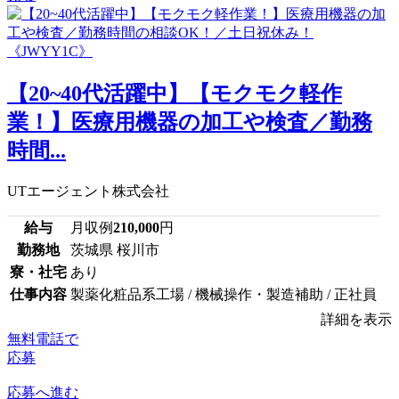
【20~40代活躍中】【モクモク軽作
業！】医療用機器の加工や検査／勤務
時間...
UTエージェント株式会社
給与
月収例
210,000
円
勤務地
茨城県 桜川市
寮・社宅
あり
仕事内容
製薬化粧品系工場 / 機械操作・製造補助 / 正社員
詳細を表示
無料電話で
応募
応募へ進む