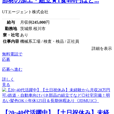
部材の加工・組立★1食400円ほど...
UTエージェント株式会社
給与
月収例
245,000
円
勤務地
茨城県 桜川市
寮・社宅
あり
仕事内容
機械系工場 / 検査・検品 / 正社員
詳細を表示
無料電話で
応募
応募へ進む
詳しく
見る
【20~40代活躍中】【土日祝休み】未経