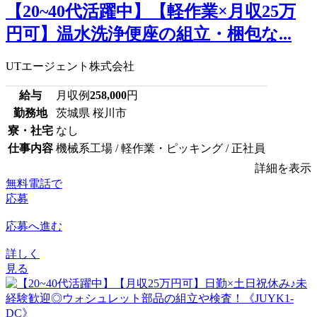
【20~40代活躍中】【軽作業×月収25万
円可】温水洗浄便座の組立・梱包な...
UTエージェント株式会社
給与
月収例
258,000
円
勤務地
茨城県 桜川市
寮・社宅
なし
仕事内容
機械系工場 / 軽作業・ピッキング / 正社員
詳細を表示
無料電話で
応募
応募へ進む
詳しく
見る