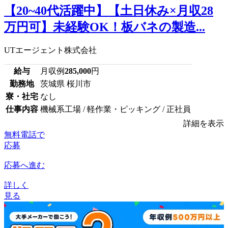
【20~40代活躍中】【土日休み×月収28
万円可】未経験OK！板バネの製造...
UTエージェント株式会社
給与
月収例
285,000
円
勤務地
茨城県 桜川市
寮・社宅
なし
仕事内容
機械系工場 / 軽作業・ピッキング / 正社員
詳細を表示
無料電話で
応募
応募へ進む
詳しく
見る