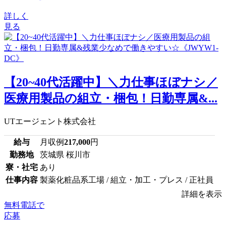
詳しく
見る
【20~40代活躍中】＼力仕事ほぼナシ／
医療用製品の組立・梱包！日勤専属&...
UTエージェント株式会社
給与
月収例
217,000
円
勤務地
茨城県 桜川市
寮・社宅
あり
仕事内容
製薬化粧品系工場 / 組立・加工・プレス / 正社員
詳細を表示
無料電話で
応募