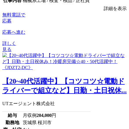
仕事内容
機械系工場 / 検査・検品 / 正社員
詳細を表示
無料電話で
応募
応募へ進む
詳しく
見る
【20~40代活躍中】【コツコツ☆電動ド
ライバーで組立など】日勤・土日祝休...
UTエージェント株式会社
給与
月収例
204,000
円
勤務地
茨城県 桜川市