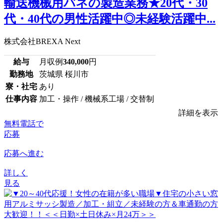
輸送機械用バネの製造業務★20代・30
代・40代の男性活躍中◎未経験活躍中...
株式会社BREXA Next
給与
月収例
340,000
円
勤務地
茨城県 桜川市
寮・社宅
あり
仕事内容
加工・操作 / 機械系工場 / 交替制
詳細を表示
無料電話で
応募
応募へ進む
詳しく
見る