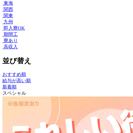
東海
関西
関東
九州
即入寮OK
期間工
寮あり
高収入
並び替え
おすすめ順
給与が高い順
新着順
スペシャル