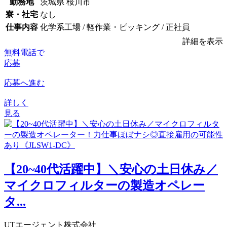
勤務地
茨城県 桜川市
寮・社宅
なし
仕事内容
化学系工場 / 軽作業・ピッキング / 正社員
詳細を表示
無料電話で
応募
応募へ進む
詳しく
見る
【20~40代活躍中】＼安心の土日休み／
マイクロフィルターの製造オペレー
タ...
UTエージェント株式会社