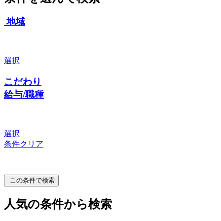
地域
選択
こだわり
給与/職種
選択
条件クリア
この条件で検索
人気の条件から検索