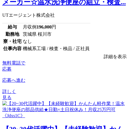
メーカー☆温水洗浄便座の組立・検査...
UTエージェント株式会社
給与
月収例
196,000
円
勤務地
茨城県 桜川市
寮・社宅
なし
仕事内容
機械系工場 / 検査・検品 / 正社員
詳細を表示
無料電話で
応募
応募へ進む
詳しく
見る