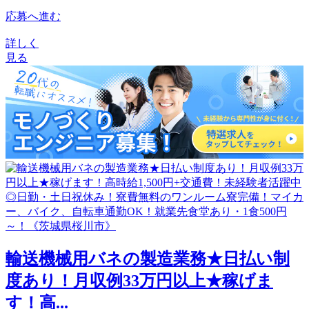
応募へ進む
詳しく
見る
輸送機械用バネの製造業務★日払い制
度あり！月収例33万円以上★稼げま
す！高...