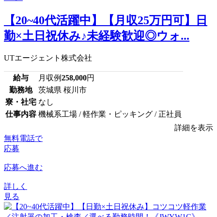
【20~40代活躍中】【月収25万円可】日
勤×土日祝休み♪未経験歓迎◎ウォ...
UTエージェント株式会社
給与
月収例
258,000
円
勤務地
茨城県 桜川市
寮・社宅
なし
仕事内容
機械系工場 / 軽作業・ピッキング / 正社員
詳細を表示
無料電話で
応募
応募へ進む
詳しく
見る