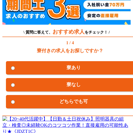
おすすめ求人
\ 質問に答えて、
をチェック！ /
1 / 4
寮付きの求人をお探しですか？
寮あり
寮なし
どちらでも可