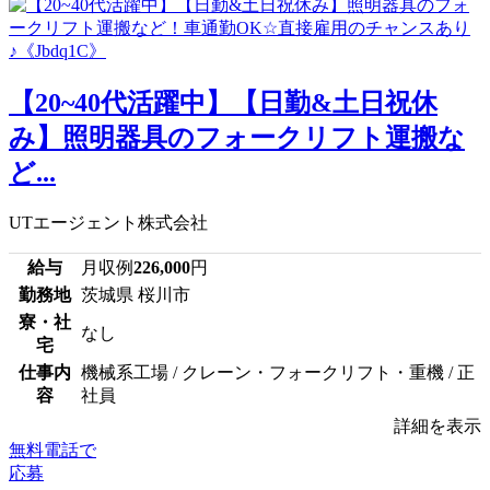
【20~40代活躍中】【日勤&土日祝休
み】照明器具のフォークリフト運搬な
ど...
UTエージェント株式会社
給与
月収例
226,000
円
勤務地
茨城県 桜川市
寮・社
なし
宅
仕事内
機械系工場 / クレーン・フォークリフト・重機 / 正
容
社員
詳細を表示
無料電話で
応募