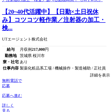
【20~40代活躍中】【日勤×土日祝休
み】コツコツ軽作業／注射器の加工・
検...
UTエージェント株式会社
給与
月収例
217,000
円
勤務地
茨城県 桜川市
寮・社宅
あり
仕事内容
製薬化粧品系工場 / 機械操作・製造補助 / 正社員
詳細を表示
無料電話で
応募
応募へ進む
詳しく
見る