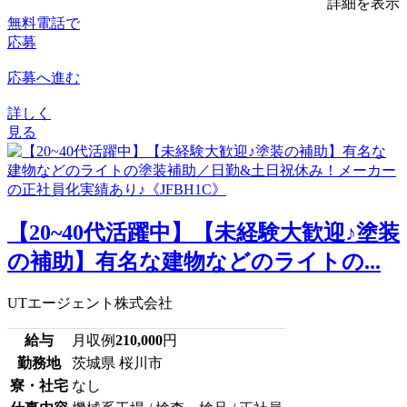
詳細を表示
無料電話で
応募
応募へ進む
詳しく
見る
【20~40代活躍中】【未経験大歓迎♪塗装
の補助】有名な建物などのライトの...
UTエージェント株式会社
給与
月収例
210,000
円
勤務地
茨城県 桜川市
寮・社宅
なし