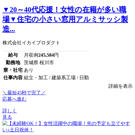
▼20～40代応援！女性の在籍が多い職
場▼住宅の小さい窓用アルミサッシ製
造...
株式会社イカイプロダクト
給与
月収例
245,584
円
勤務地
茨城県 桜川市
寮・社宅
あり
仕事内容
組立・加工 / 建築系工場 / 日勤
詳細を表示
＼最短45秒で完了／
応募へ進む
詳しく
見る