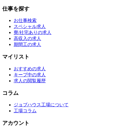
仕事を探す
お仕事検索
スペシャル求人
寮/社宅ありの求人
高収入の求人
期間工の求人
マイリスト
おすすめの求人
キープ中の求人
求人の閲覧履歴
コラム
ジョブハウス工場について
工場コラム
アカウント