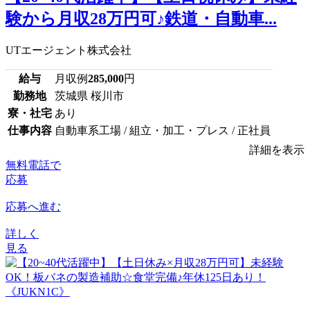
験から月収28万円可♪鉄道・自動車...
UTエージェント株式会社
給与
月収例
285,000
円
勤務地
茨城県 桜川市
寮・社宅
あり
仕事内容
自動車系工場 / 組立・加工・プレス / 正社員
詳細を表示
無料電話で
応募
応募へ進む
詳しく
見る