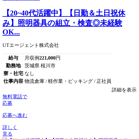
【20~40代活躍中】【日勤＆土日祝休
み】照明器具の組立・検査◎未経験
OK...
UTエージェント株式会社
給与
月収例
221,000
円
勤務地
茨城県 桜川市
寮・社宅
なし
仕事内容
物流倉庫 / 軽作業・ピッキング / 正社員
詳細を表示
無料電話で
応募
応募へ進む
詳しく
見る