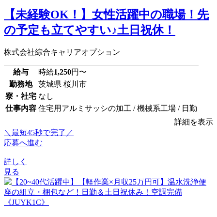
【未経験OK！】女性活躍中の職場！先
の予定も立てやすい♪土日祝休！
株式会社綜合キャリアオプション
給与
時給
1,250
円〜
勤務地
茨城県 桜川市
寮・社宅
なし
仕事内容
住宅用アルミサッシの加工 / 機械系工場 / 日勤
詳細を表示
＼最短45秒で完了／
応募へ進む
詳しく
見る