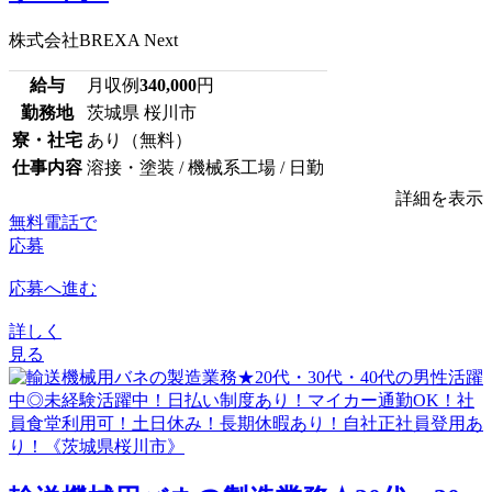
株式会社BREXA Next
給与
月収例
340,000
円
勤務地
茨城県 桜川市
寮・社宅
あり（無料）
仕事内容
溶接・塗装 / 機械系工場 / 日勤
詳細を表示
無料電話で
応募
応募へ進む
詳しく
見る