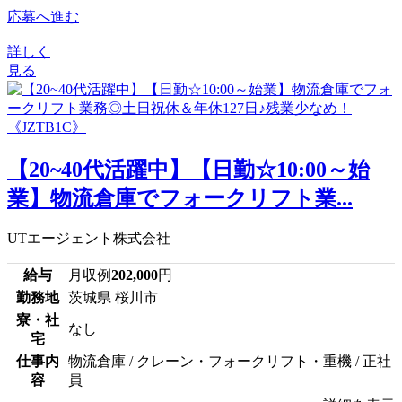
応募へ進む
詳しく
見る
【20~40代活躍中】【日勤☆10:00～始
業】物流倉庫でフォークリフト業...
UTエージェント株式会社
給与
月収例
202,000
円
勤務地
茨城県 桜川市
寮・社
なし
宅
仕事内
物流倉庫 / クレーン・フォークリフト・重機 / 正社
容
員