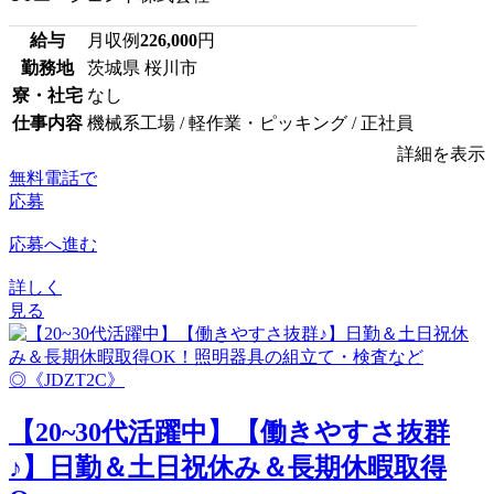
給与
月収例
226,000
円
勤務地
茨城県 桜川市
寮・社宅
なし
仕事内容
機械系工場 / 軽作業・ピッキング / 正社員
詳細を表示
無料電話で
応募
応募へ進む
詳しく
見る
【20~30代活躍中】【働きやすさ抜群
♪】日勤＆土日祝休み＆長期休暇取得