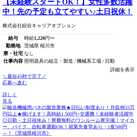
【未経験スタートOK！】女性多数活躍
中！先の予定も立てやすい♪土日祝休！
株式会社綜合キャリアオプション
給与
時給
1,220
円〜
勤務地
茨城県 桜川市
寮・社宅
なし
仕事内容
照明器具の組立・製造 / 機械系工場 / 日勤
詳細を表示
＼最短45秒で完了／
応募へ進む
詳しく
見る