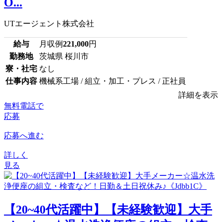
O...
UTエージェント株式会社
給与
月収例
221,000
円
勤務地
茨城県 桜川市
寮・社宅
なし
仕事内容
機械系工場 / 組立・加工・プレス / 正社員
詳細を表示
無料電話で
応募
応募へ進む
詳しく
見る
【20~40代活躍中】【未経験歓迎】大手