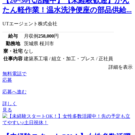
【20~30代活躍中】【未経験歓迎】かん
たん軽作業！温水洗浄便座の部品供給...
UTエージェント株式会社
給与
月収例
258,000
円
勤務地
茨城県 桜川市
寮・社宅
なし
仕事内容
建築系工場 / 組立・加工・プレス / 正社員
詳細を表示
無料電話で
応募
応募へ進む
詳しく
見る