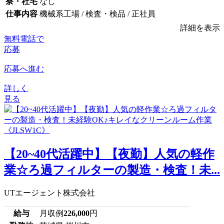
寮・社宅
なし
仕事内容
機械系工場 / 検査・検品 / 正社員
詳細を表示
無料電話で
応募
応募へ進む
詳しく
見る
【20~40代活躍中】【夜勤】人気の軽作
業☆ろ過フィルターの製造・検査！未...
UTエージェント株式会社
給与
月収例
226,000
円