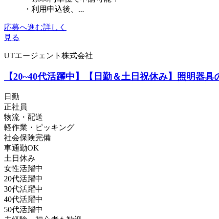
・利用申込後、...
応募へ進む
詳しく
見る
UTエージェント株式会社
【20~40代活躍中】【日勤＆土日祝休み】照明器具
日勤
正社員
物流・配送
軽作業・ピッキング
社会保険完備
車通勤OK
土日休み
女性活躍中
20代活躍中
30代活躍中
40代活躍中
50代活躍中