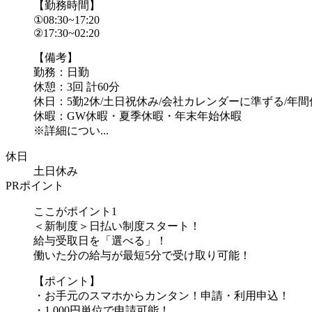
【勤務時間】
①08:30~17:20
②17:30~02:20
【備考】
勤務：日勤
休憩：3回 計60分
休日：5勤2休/土日祝休み/会社カレンダーに準ずる/年間休
休暇：GW休暇・夏季休暇・年末年始休暇
※詳細につい...
休日
土日休み
PRポイント
ここがポイント1
＜新制度＞日払い制度スタート！
給与受取日を「選べる」！
働いた分の給与が最短5分で受け取り可能！
【ポイント】
・お手元のスマホからカンタン！申請・利用申込！
・1,000円単位で申請可能！