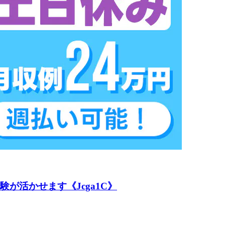
が活かせます《Jcga1C》