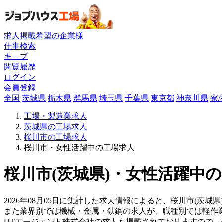
求人掲載希望の企業様
仕事検索
キープ
閲覧履歴
ログイン
会員登録
全国
茨城県
栃木県
群馬県
埼玉県
千葉県
東京都
神奈川県
寮
工場・製造業求人
茨城県の工場求人
桜川市の工場求人
桜川市・女性活躍中の工場求人
桜川市(茨城県)・女性活躍中の
2026年08月05日に集計した求人情報によると、桜川市(茨城
また業界別では機械・金属・鉄鋼の求人が、職種別では軽作
UTエージェント株式会社の求人も掲載されておりますので