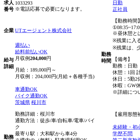
日勤
求人
1033293
※電話応募で必要になります。
正社員
番号
【勤務時間
①08:35~17:0
UTエージェント株式会社
企業
※昼休憩と
※残業に入
週払い
※残業は、
給料前払いOK
勤務
月収例
204,000
円
【備考】
給与
時間
勤務：日勤
詳細
月給：189,000円～
休憩：1回 計
月収例：204,000円(月給＋各種手当)
休日：5勤2
休暇：GW
車通勤OK
※詳細につ
バイク通勤OK
茨城県
桜川市
勤務詳細：桜川市
【雇用形態
通勤方法：徒歩/車/自転車/電車/バイ
ク
未経験・初
最寄り駅：大和駅から車4分
学歴不問
勤務