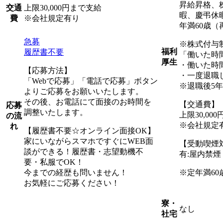
昇給昇格、
上限30,000円まで支給
交通
暇、慶弔休
※会社規定有り
費
年満60歳（
急募
※株式付与
福利
履歴書不要
「働いた時
厚生
・働いた時
【応募方法】
・一度退職
「Webで応募」「電話で応募」ボタン
※退職後5
よりご応募をお願いいたします。
その後、お電話にて面接のお時間を
【交通費】
応募
調整いたします。
上限30,00
の流
※会社規定
れ
【履歴書不要☆オンライン面接OK】
家にいながらスマホですぐにWEB面
【受動喫煙
談ができる！履歴書・志望動機不
有:屋内禁
要・私服でOK！
今までの経歴も問いません！
※定年満60
お気軽にご応募ください！
寮・
なし
社宅