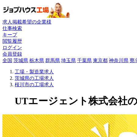
求人掲載希望の企業様
仕事検索
キープ
閲覧履歴
ログイン
会員登録
全国
茨城県
栃木県
群馬県
埼玉県
千葉県
東京都
神奈川県
寮
工場・製造業求人
茨城県の工場求人
桜川市の工場求人
UTエージェント株式会社の工場