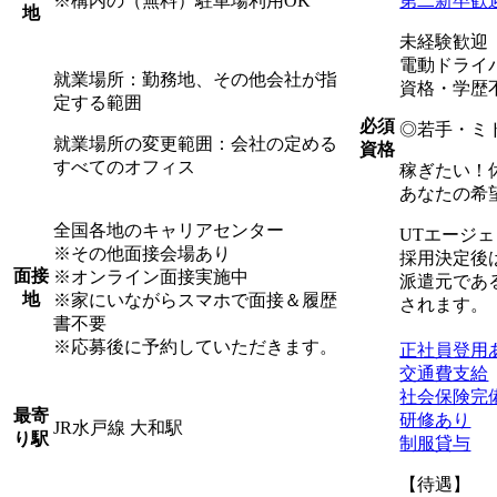
※構内の（無料）駐車場利用OK
第二新卒歓
地
未経験歓迎
電動ドライ
就業場所：勤務地、その他会社が指
資格・学歴
定する範囲
必須
◎若手・ミ
就業場所の変更範囲：会社の定める
資格
すべてのオフィス
稼ぎたい！
あなたの希
全国各地のキャリアセンター
UTエージ
※その他面接会場あり
採用決定後
面接
※オンライン面接実施中
派遣元であ
地
※家にいながらスマホで面接＆履歴
されます。
書不要
※応募後に予約していただきます。
正社員登用
交通費支給
社会保険完
最寄
研修あり
JR水戸線 大和駅
り駅
制服貸与
【待遇】