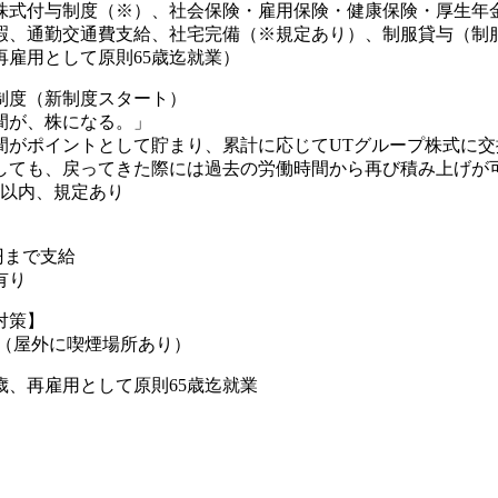
株式付与制度（※）、社会保険・雇用保険・健康保険・厚生年
暇、通勤交通費支給、社宅完備（※規定あり）、制服貸与（制
再雇用として原則65歳迄就業）
制度（新制度スタート）
間が、株になる。」
間がポイントとして貯まり、累計に応じてUTグループ株式に交
しても、戻ってきた際には過去の労働時間から再び積み上げが可
年以内、規定あり
0円まで支給
有り
対策】
煙（屋外に喫煙場所あり）
歳、再雇用として原則65歳迄就業