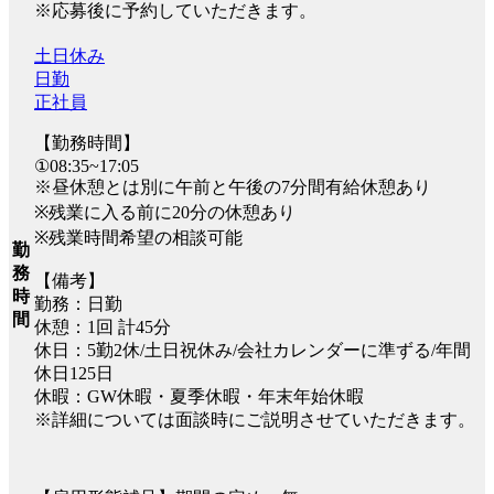
※応募後に予約していただきます。
土日休み
日勤
正社員
【勤務時間】
①08:35~17:05
※昼休憩とは別に午前と午後の7分間有給休憩あり
※残業に入る前に20分の休憩あり
※残業時間希望の相談可能
勤
務
【備考】
時
勤務：日勤
間
休憩：1回 計45分
休日：5勤2休/土日祝休み/会社カレンダーに準ずる/年間
休日125日
休暇：GW休暇・夏季休暇・年末年始休暇
※詳細については面談時にご説明させていただきます。