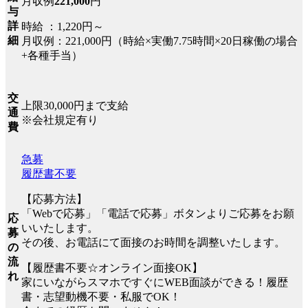
月収例
221,000
円
与
詳
時給 ：1,220円～
細
月収例：221,000円（時給×実働7.75時間×20日稼働の場合
+各種手当）
交
上限30,000円まで支給
通
※会社規定有り
費
急募
履歴書不要
【応募方法】
「Webで応募」「電話で応募」ボタンよりご応募をお願
応
いいたします。
募
その後、お電話にて面接のお時間を調整いたします。
の
流
【履歴書不要☆オンライン面接OK】
れ
家にいながらスマホですぐにWEB面談ができる！履歴
書・志望動機不要・私服でOK！