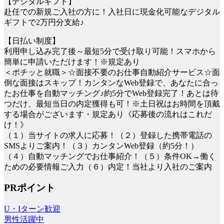
【デジタルギフト】
赴任での新規ご入社の方に！入社日に現金化可能なデジタル
ギフトで2万円分支給♪
【日払い制度】
利用申し込み完了後～最短5分で受け取り可能！スマホから
簡単に申請いただけます！※規定あり
＜ポチッと就職＞☆面接不要のお仕事自動紹介サービス☆面
倒な面接はスキップ！カンタンなWeb登録で、あなたに合っ
たお仕事を自動マッチング♪約5分でWeb登録完了！あとは待
つだけ、最短当日の内定獲得も可！※土日祝はお時間を頂戴
する場合がございます・規定あり《応募後の流れはこれだ
け！》
（１）当サイトの求人に応募！（２）登録した携帯電話の
SMSよりご案内！（３）カンタンWeb登録（約5分！）
（４）自動マッチングでお仕事紹介！（５）条件OK→働く
ための必要情報ご入力（６）内定！当社より入社のご案内
PRポイント
U・Iターン歓迎
男性活躍中