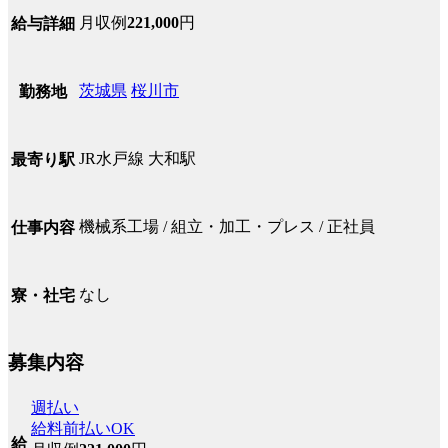
月収例
221,000
円
給与詳細
茨城県
桜川市
勤務地
JR水戸線 大和駅
最寄り駅
機械系工場 / 組立・加工・プレス / 正社員
仕事内容
なし
寮・社宅
募集内容
週払い
給料前払いOK
給