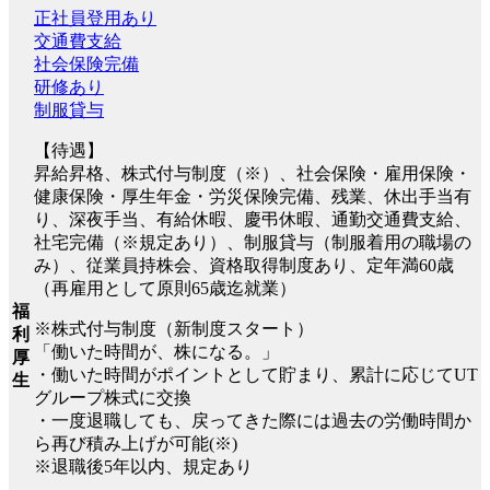
正社員登用あり
交通費支給
社会保険完備
研修あり
制服貸与
【待遇】
昇給昇格、株式付与制度（※）、社会保険・雇用保険・
健康保険・厚生年金・労災保険完備、残業、休出手当有
り、深夜手当、有給休暇、慶弔休暇、通勤交通費支給、
社宅完備（※規定あり）、制服貸与（制服着用の職場の
み）、従業員持株会、資格取得制度あり、定年満60歳
（再雇用として原則65歳迄就業）
福
※株式付与制度（新制度スタート）
利
「働いた時間が、株になる。」
厚
・働いた時間がポイントとして貯まり、累計に応じてUT
生
グループ株式に交換
・一度退職しても、戻ってきた際には過去の労働時間か
ら再び積み上げが可能(※)
※退職後5年以内、規定あり