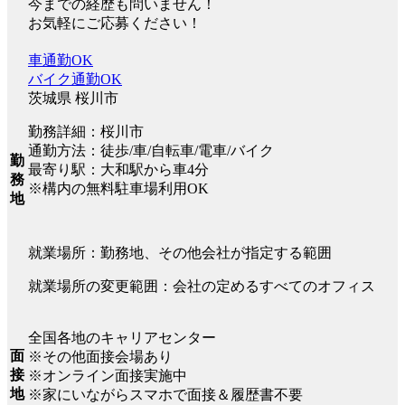
今までの経歴も問いません！
お気軽にご応募ください！
車通勤OK
バイク通勤OK
茨城県 桜川市
勤務詳細：桜川市
通勤方法：徒歩/車/自転車/電車/バイク
勤
最寄り駅：大和駅から車4分
務
※構内の無料駐車場利用OK
地
就業場所：勤務地、その他会社が指定する範囲
就業場所の変更範囲：会社の定めるすべてのオフィス
全国各地のキャリアセンター
面
※その他面接会場あり
接
※オンライン面接実施中
地
※家にいながらスマホで面接＆履歴書不要