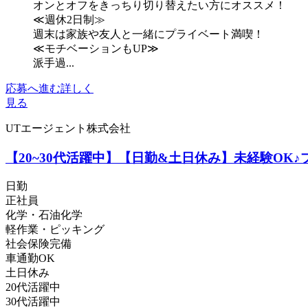
オンとオフをきっちり切り替えたい方にオススメ！
≪週休2日制≫
週末は家族や友人と一緒にプライベート満喫！
≪モチベーションもUP≫
派手過...
応募へ進む
詳しく
見る
UTエージェント株式会社
【20~30代活躍中】【日勤&土日休み】未経験OK
日勤
正社員
化学・石油化学
軽作業・ピッキング
社会保険完備
車通勤OK
土日休み
20代活躍中
30代活躍中