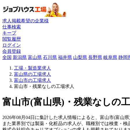
求人掲載希望の企業様
仕事検索
キープ
閲覧履歴
ログイン
会員登録
全国
新潟県
富山県
石川県
福井県
山梨県
長野県
岐阜県
静岡
工場・製造業求人
富山県の工場求人
富山市の工場求人
富山市・残業なしの工場求人
富山市(富山県)・残業なしの工
2026年08月04日に集計した求人情報によると、富山市(富山
また業界別では製薬・化粧品の求人が、職種別では検査・検
株式会社綜合キャリアオプションの求人も掲載されておりま