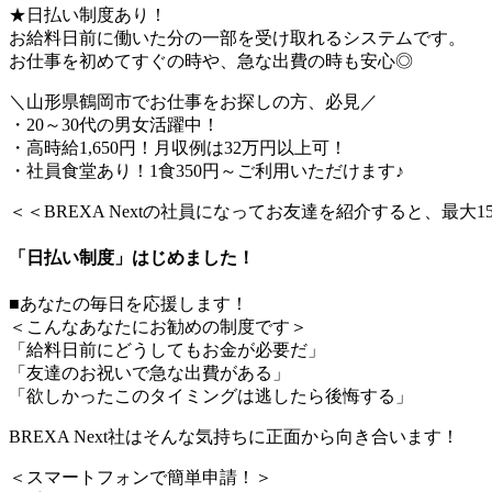
★日払い制度あり！
お給料日前に働いた分の一部を受け取れるシステムです。
お仕事を初めてすぐの時や、急な出費の時も安心◎
＼山形県鶴岡市でお仕事をお探しの方、必見／
・20～30代の男女活躍中！
・高時給1,650円！月収例は32万円以上可！
・社員食堂あり！1食350円～ご利用いただけます♪
＜＜BREXA Nextの社員になってお友達を紹介すると、最大
「日払い制度」はじめました！
■あなたの毎日を応援します！
＜こんなあなたにお勧めの制度です＞
「給料日前にどうしてもお金が必要だ」
「友達のお祝いで急な出費がある」
「欲しかったこのタイミングは逃したら後悔する」
BREXA Next社はそんな気持ちに正面から向き合います！
＜スマートフォンで簡単申請！＞