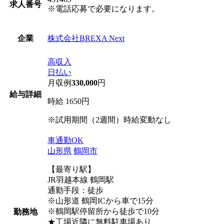
求人番号
※電話応募で必要になります。
株式会社BREXA Next
企業
高収入
日払い
月収例
330,000
円
給与詳細
時給 1650円
※試用期間（2週間）時給変動なし
車通勤OK
山形県
鶴岡市
【最寄り駅】
JR羽越本線 鶴岡駅
通勤手段：徒歩
※山形道 鶴岡ICから車で15分
※鶴岡駅停留所から徒歩で10分
勤務地
★工場近隣に無料駐車場あり