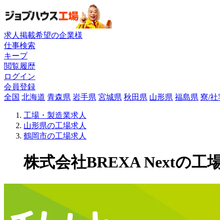
求人掲載希望の企業様
仕事検索
キープ
閲覧履歴
ログイン
会員登録
全国
北海道
青森県
岩手県
宮城県
秋田県
山形県
福島県
寮/
工場・製造業求人
山形県の工場求人
鶴岡市の工場求人
株式会社BREXA Nextの工場求