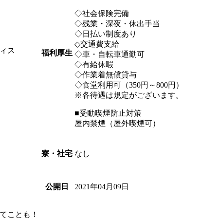
◇社会保険完備
◇残業・深夜・休出手当
◇日払い制度あり
◇交通費支給
ィス
福利厚生
◇車・自転車通勤可
◇有給休暇
◇作業着無償貸与
◇食堂利用可（350円～800円）
※各待遇は規定がございます。
■受動喫煙防止対策
屋内禁煙（屋外喫煙可）
なし
寮・社宅
2021年04月09日
公開日
てことも！