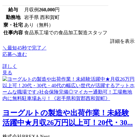
給与
月収例
260,000
円
勤務地
岩手県 西和賀町
寮・社宅
あり（無料）
仕事内容
食品系工場での食品加工製造スタッフ
詳細を表示
＼最短45秒で完了／
応募へ進む
詳しく
見る
ヨーグルトの製造や出荷作業！未経験
活躍中★月収26万円以上可！20代・30...
株式会社BREXA Next