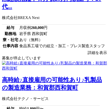
代...
株式会社BREXA Next
給与
月収例
260,000
円
勤務地
岩手県 西和賀町
寮・社宅
あり（無料）
仕事内容
食品系工場での組立・加工・プレス製造スタッフ
詳細を表示
募集が停止しています
高時給♪直接雇用の可能性あり♪乳製品
の製造業務：和賀郡西和賀町
株式会社テクノ・サービス
給与
時給
1,800
円〜