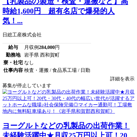
【乳製品の製造・検査・運搬など】高
時給1,600円 超有名店で爆発的人
気！...
日総工産株式会社
給与
月収例
284,000
円
勤務地
岩手県 西和賀町
寮・社宅
なし
仕事内容
検査・運搬 / 食品系工場 / 日勤
詳細を表示
募集が停止しています
ヨーグルトなどの乳製品の出荷作業！
未経験活躍中★月収25万円以上可！20