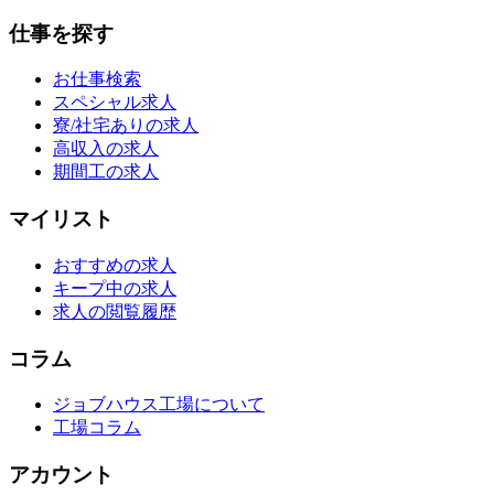
仕事を探す
お仕事検索
スペシャル求人
寮/社宅ありの求人
高収入の求人
期間工の求人
マイリスト
おすすめの求人
キープ中の求人
求人の閲覧履歴
コラム
ジョブハウス工場について
工場コラム
アカウント