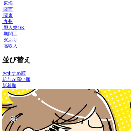
東海
関西
関東
九州
即入寮OK
期間工
寮あり
高収入
並び替え
おすすめ順
給与が高い順
新着順