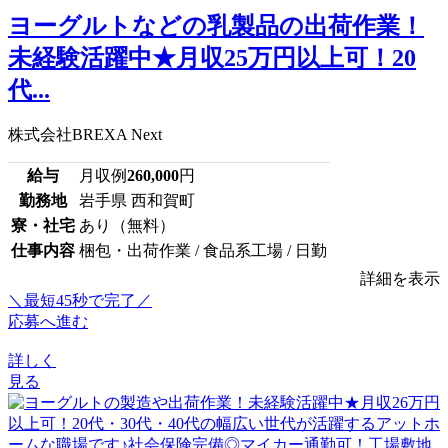
ヨーグルトなどの乳製品の出荷作業！
未経験活躍中★月収25万円以上可！20
代...
株式会社BREXA Next
給与
月収例
260,000
円
勤務地
岩手県 西和賀町
寮・社宅
あり（無料）
仕事内容
梱包・出荷作業 / 食品系工場 / 日勤
詳細を表示
＼最短45秒で完了／
応募へ進む
詳しく
見る