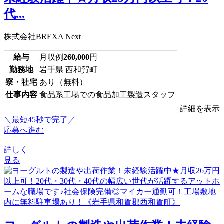
代...
株式会社BREXA Next
給与
月収例
260,000
円
勤務地
岩手県 西和賀町
寮・社宅
あり（無料）
仕事内容
食品系工場での食品加工製造スタッフ
詳細を表示
＼最短45秒で完了／
応募へ進む
詳しく
見る