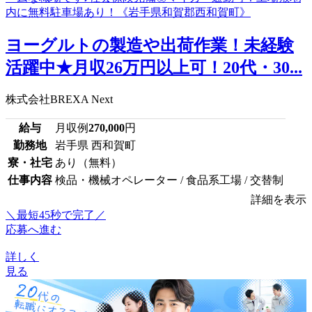
ヨーグルトの製造や出荷作業！未経験
活躍中★月収26万円以上可！20代・30...
株式会社BREXA Next
給与
月収例
270,000
円
勤務地
岩手県 西和賀町
寮・社宅
あり（無料）
仕事内容
検品・機械オペレーター / 食品系工場 / 交替制
詳細を表示
＼最短45秒で完了／
応募へ進む
詳しく
見る