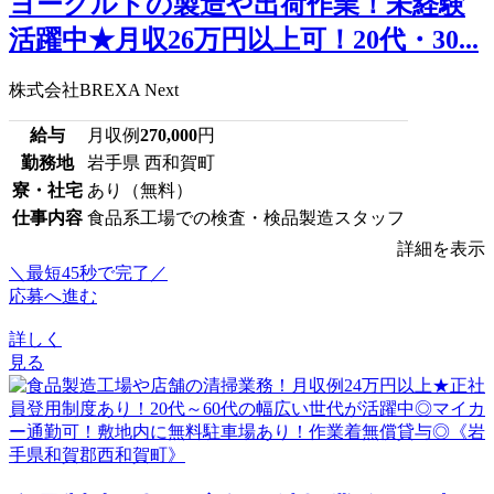
ヨーグルトの製造や出荷作業！未経験
活躍中★月収26万円以上可！20代・30...
株式会社BREXA Next
給与
月収例
270,000
円
勤務地
岩手県 西和賀町
寮・社宅
あり（無料）
仕事内容
食品系工場での検査・検品製造スタッフ
詳細を表示
＼最短45秒で完了／
応募へ進む
詳しく
見る