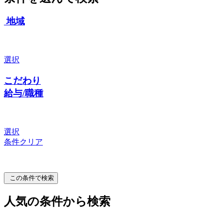
地域
選択
こだわり
給与/職種
選択
条件クリア
この条件で検索
人気の条件から検索