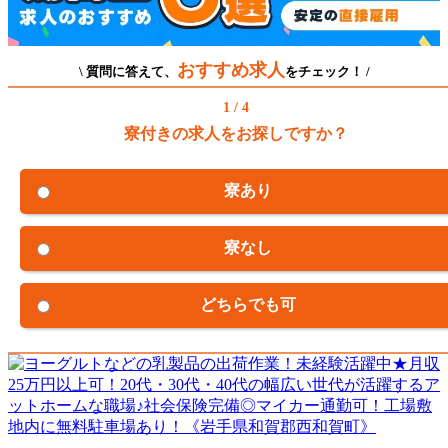
おすすめ求人
\ 質問に答えて、
をチェック！ /
1 / 4
寮付きの求人をお探しですか？
寮あり
寮なし
どちらでも可