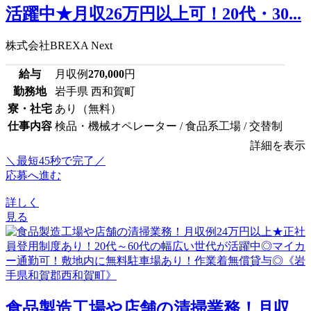
活躍中★月収26万円以上可！20代・30...
株式会社BREXA Next
給与
月収例
270,000
円
勤務地
岩手県 西和賀町
寮・社宅
あり（無料）
仕事内容
検品・機械オペレーター / 食品系工場 / 交替制
詳細を表示
＼最短45秒で完了／
応募へ進む
詳しく
見る
食品製造工場や店舗の清掃業務！月収