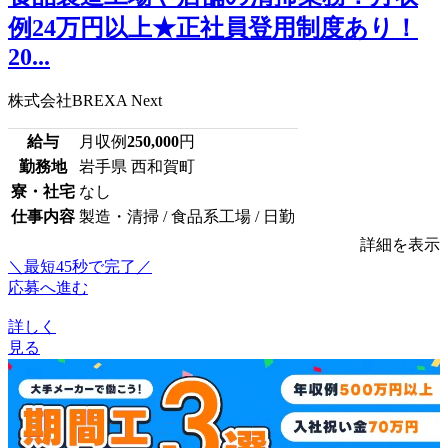
例24万円以上★正社員登用制度あり！
20...
株式会社BREXA Next
給与
月収例
250,000
円
勤務地
岩手県 西和賀町
寮・社宅
なし
仕事内容
製造・清掃 / 食品系工場 / 日勤
詳細を表示
＼最短45秒で完了／
応募へ進む
詳しく
見る