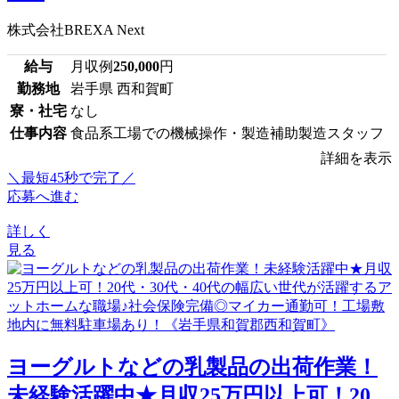
株式会社BREXA Next
給与
月収例
250,000
円
勤務地
岩手県 西和賀町
寮・社宅
なし
仕事内容
食品系工場での機械操作・製造補助製造スタッフ
詳細を表示
＼最短45秒で完了／
応募へ進む
詳しく
見る
ヨーグルトなどの乳製品の出荷作業！
未経験活躍中★月収25万円以上可！20