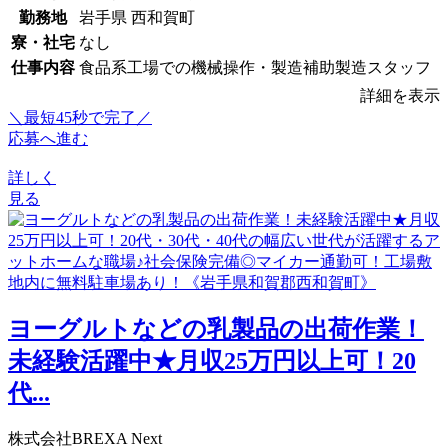
勤務地
岩手県 西和賀町
寮・社宅
なし
仕事内容
食品系工場での機械操作・製造補助製造スタッフ
詳細を表示
＼最短45秒で完了／
応募へ進む
詳しく
見る
ヨーグルトなどの乳製品の出荷作業！
未経験活躍中★月収25万円以上可！20
代...
株式会社BREXA Next