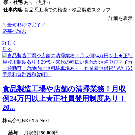
寮・社宅
あり（無料）
仕事内容
食品系工場での検査・検品製造スタッフ
詳細を表示
＼最短45秒で完了／
応募へ進む
詳しく
見る
食品製造工場や店舗の清掃業務！月収
例24万円以上★正社員登用制度あり！
20...
株式会社BREXA Next
給与
月収例
250,000
円