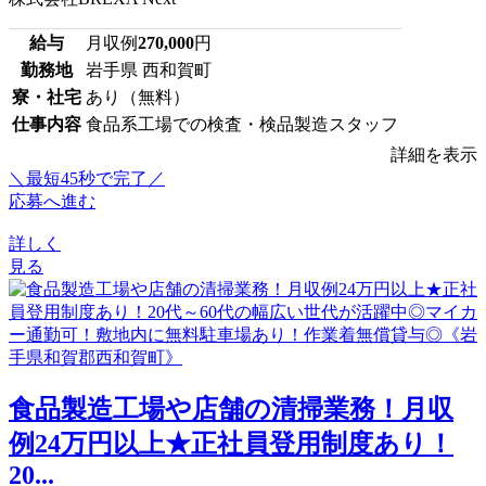
給与
月収例
270,000
円
勤務地
岩手県 西和賀町
寮・社宅
あり（無料）
仕事内容
食品系工場での検査・検品製造スタッフ
詳細を表示
＼最短45秒で完了／
応募へ進む
詳しく
見る
食品製造工場や店舗の清掃業務！月収
例24万円以上★正社員登用制度あり！
20...