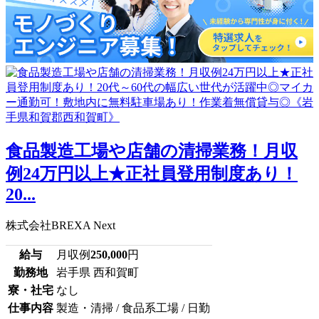
食品製造工場や店舗の清掃業務！月収
例24万円以上★正社員登用制度あり！
20...
株式会社BREXA Next
給与
月収例
250,000
円
勤務地
岩手県 西和賀町
寮・社宅
なし
仕事内容
製造・清掃 / 食品系工場 / 日勤