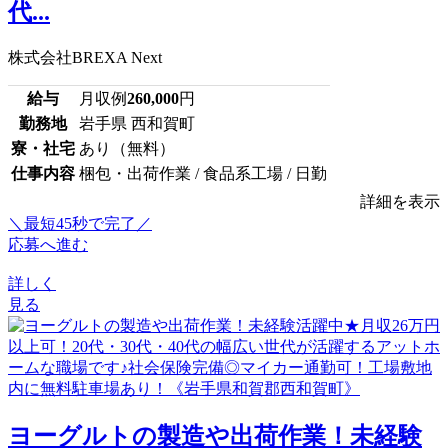
代...
株式会社BREXA Next
給与
月収例
260,000
円
勤務地
岩手県 西和賀町
寮・社宅
あり（無料）
仕事内容
梱包・出荷作業 / 食品系工場 / 日勤
詳細を表示
＼最短45秒で完了／
応募へ進む
詳しく
見る
ヨーグルトの製造や出荷作業！未経験