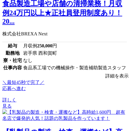
食品製造工場や店舗の清掃業務！月収
例24万円以上★正社員登用制度あり！
20...
株式会社BREXA Next
給与
月収例
250,000
円
勤務地
岩手県 西和賀町
寮・社宅
なし
仕事内容
食品系工場での機械操作・製造補助製造スタッフ
詳細を表示
＼最短45秒で完了／
応募へ進む
詳しく
見る