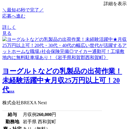
詳細を表示
＼最短45秒で完了／
応募へ進む
詳しく
見る
ヨーグルトなどの乳製品の出荷作業！
未経験活躍中★月収25万円以上可！20
代...
株式会社BREXA Next
給与
月収例
260,000
円
勤務地
岩手県 西和賀町
寮・社宅
あり（無料）