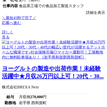
仕事内容
食品系工場での食品加工製造スタッフ
詳細を表示
＼最短45秒で完了／
応募へ進む
詳しく
見る
ヨーグルトの製造や出荷作業！未経験
活躍中★月収26万円以上可！20代・30...
株式会社BREXA Next
給与
月収例
270,000
円
勤務地
岩手県 西和賀町