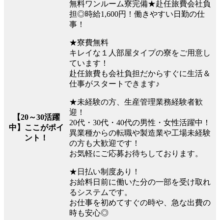
無料ワンルーム寮完備★赴任旅費会社負
担◎時給1,600円！働きやすい日勤の仕
事！
★寮費無料
キレイな１人部屋タイプの寮をご用意し
ています！
赴任旅費も会社負担だからすぐに生活＆
仕事がスタートできます♪
★未経験の方、生産管理業務経験者歓
迎！
【20～30活躍
20代・30代・40代の男性・女性活躍中！
中】ここがポイ
異業種からの転職や製造業や工場未経験
ント！
の方も大歓迎です！
お気軽にご応募お待ちしております。
★日払い制度あり！
お給料日前に働いた分の一部を受け取れ
るシステムです。
お仕事を初めてすぐの時や、急な出費の
時も安心◎