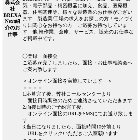
株式会
気・電子部品・精密機器に加え、食品、医療機
社
器、住宅関連等、様々な製造業のお仕事がござい
BREXA
ます！製造業/工場の求人をお探しの方！モノづく
Next紹
りに関心をお持ちの方！ご応募お待ちしていま
介のお
す！他.軽作業、倉庫、サービス、販売のお仕事な
仕事
ど掲載中です。
①登録・面接会
ご応募が完了しましたら、面接・お仕事相談会へ
ご案内致します！
＜オンライン面接を実施しています！＞
＝＝＝＝
1.応募完了後、弊社コールセンターより
面接日時調整のためご連絡させていただきます
2.面接日時のご予約完了後、
オンライン面接のURLをSMSにてお送り致しま
す
3.当日になりましたら、面接時間10分前より
URLをクリックいただきご入室願います
＝＝＝＝