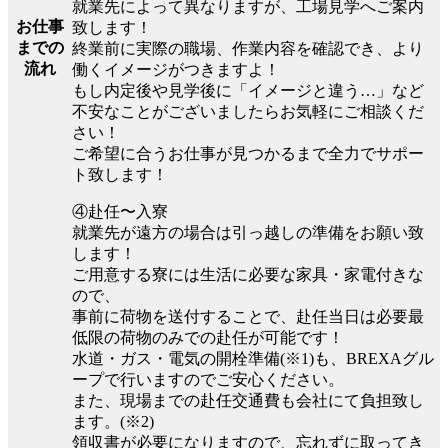
就業先によって異なりますが、工場見学へご案内
お仕事
致します！
までの
終業前に実際の職場、作業内容を確認でき、より
流れ
働くイメージがつきますよ！
もし内定後や見学後に「イメージと違う…」など
不安なことがございましたらお気軽にご相談くだ
さい！
ご希望に合うお仕事が見つかるまで全力でサポー
ト致します！
④赴任〜入寮
就業先が遠方の場合は引っ越しの準備をお願い致
します！
ご用意する寮には生活に必要な家具・家電付きな
ので、
事前に荷物を送付することで、赴任当日は必要最
低限の荷物のみでの赴任が可能です！
水道・ガス・電気の開栓準備(※1)も、BREXAグル
ープで行いますのでご安心ください。
また、現場までの赴任交通費も会社にて負担致し
ます。(※2)
領収書が必要になりますので、忘れずに取ってき