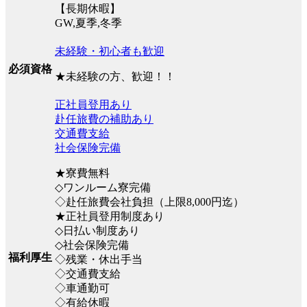
【長期休暇】
GW,夏季,冬季
未経験・初心者も歓迎
必須資格
★未経験の方、歓迎！！
正社員登用あり
赴任旅費の補助あり
交通費支給
社会保険完備
★寮費無料
◇ワンルーム寮完備
◇赴任旅費会社負担（上限8,000円迄）
★正社員登用制度あり
◇日払い制度あり
◇社会保険完備
福利厚生
◇残業・休出手当
◇交通費支給
◇車通勤可
◇有給休暇