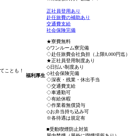
正社員登用あり
赴任旅費の補助あり
交通費支給
社会保険完備
★寮費無料
◇ワンルーム寮完備
◇赴任旅費会社負担（上限8,000円迄）
★正社員登用制度あり
◇日払い制度あり
てことも！
◇社会保険完備
福利厚生
◇深夜・残業・休出手当
◇交通費支給
◇車通勤可
◇有給休暇
◇作業着無償貸与
◇お弁当持ち込み可
※各待遇は規定有
■受動喫煙防止対策
屋内禁煙（屋外に喫煙場所あり）