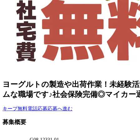
ヨーグルトの製造や出荷作業！未経験活躍
ムな職場です♪社会保険完備◎マイカー
キープ
無料電話応募
応募へ進む
募集概要
G08-12331-01