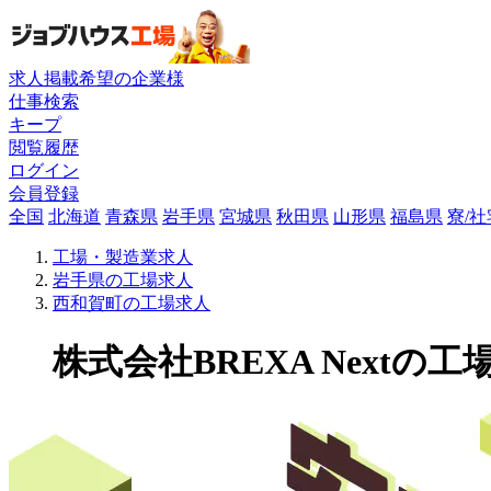
求人掲載希望の企業様
仕事検索
キープ
閲覧履歴
ログイン
会員登録
全国
北海道
青森県
岩手県
宮城県
秋田県
山形県
福島県
寮/
工場・製造業求人
岩手県の工場求人
西和賀町の工場求人
株式会社BREXA Nextの工場求人