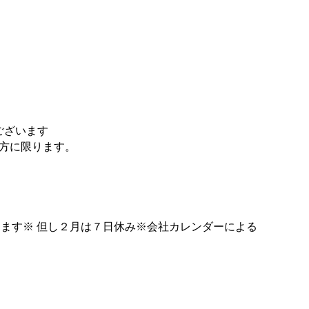
ございます
の方に限ります。
します※ 但し２月は７日休み※会社カレンダーによる