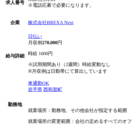
求人番号
※電話応募で必要になります。
株式会社BREXA Next
企業
日払い
月収例
270,000
円
時給 1600円
給与詳細
※試用期間あり（2週間）時給変動なし
※月収例は日勤帯にて算出しています
車通勤OK
岩手県
西和賀町
勤務地
就業場所：勤務地、その他会社が指定する範囲
就業場所の変更範囲：会社の定めるすべてのオフ