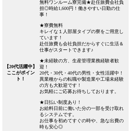
無料ワンルーム寮完備★赴任旅費会社負
担◎時給1,600円！働きやすい日勤の仕
事！
★寮費無料
キレイな１人部屋タイプの寮をご用意し
ています！
赴任旅費も会社負担だからすぐに生活＆
仕事がスタートできます♪
★未経験の方、生産管理業務経験者歓
【20代活躍中】
迎！
ここがポイン
20代・30代・40代の男性・女性活躍中！
ト！
異業種からの転職や製造業や工場未経験
の方も大歓迎です！
お気軽にご応募お待ちしております。
★日払い制度あり！
お給料日前に働いた分の一部を受け取れ
るシステムです。
お仕事を初めてすぐの時や、急な出費の
時も安心◎