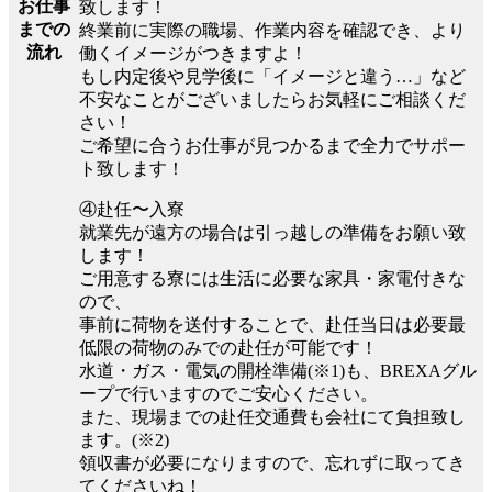
お仕事
致します！
までの
終業前に実際の職場、作業内容を確認でき、より
流れ
働くイメージがつきますよ！
もし内定後や見学後に「イメージと違う…」など
不安なことがございましたらお気軽にご相談くだ
さい！
ご希望に合うお仕事が見つかるまで全力でサポー
ト致します！
④赴任〜入寮
就業先が遠方の場合は引っ越しの準備をお願い致
します！
ご用意する寮には生活に必要な家具・家電付きな
ので、
事前に荷物を送付することで、赴任当日は必要最
低限の荷物のみでの赴任が可能です！
水道・ガス・電気の開栓準備(※1)も、BREXAグル
ープで行いますのでご安心ください。
また、現場までの赴任交通費も会社にて負担致し
ます。(※2)
領収書が必要になりますので、忘れずに取ってき
てくださいね！