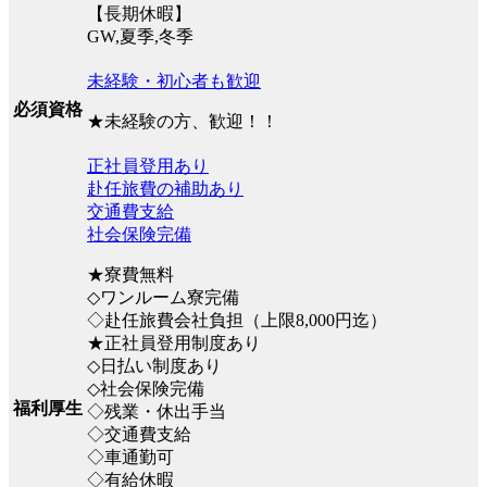
【長期休暇】
GW,夏季,冬季
未経験・初心者も歓迎
必須資格
★未経験の方、歓迎！！
正社員登用あり
赴任旅費の補助あり
交通費支給
社会保険完備
★寮費無料
◇ワンルーム寮完備
◇赴任旅費会社負担（上限8,000円迄）
★正社員登用制度あり
◇日払い制度あり
◇社会保険完備
福利厚生
◇残業・休出手当
◇交通費支給
◇車通勤可
◇有給休暇