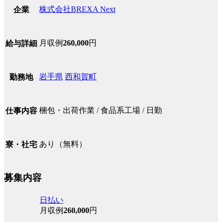
株式会社BREXA Next
企業
月収例
260,000
円
給与詳細
岩手県
西和賀町
勤務地
梱包・出荷作業 / 食品系工場 / 日勤
仕事内容
あり（無料）
寮・社宅
募集内容
日払い
月収例
260,000
円