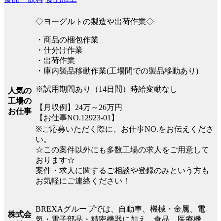
◇ヨーグルトの製造や出荷作業◇
・商品の梱包作業
・仕分け作業
・出荷作業
・庫内製品移動作業(工場間での製品移動あり)
※試用期間あり（14日間）時給変動なし
人気の
工場の
【月収例】24万～26万円
お仕事
【お仕事NO.12923-01】
※ご応募いただく際に、お仕事NO.をお伝えくださ
い。
☆この案件以外にも多数工場の求人をご用意して
おります☆
案件・求人に関するご相談や登録のみという方も
お気軽にご連絡ください！
BREXAグループでは、自動車、機械・金属、電
株式会
気・電子部品・精密機器に加え、食品、医療機