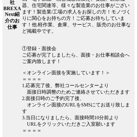
社
器、住宅関連等、様々な製造業のお仕事がござい
BREXA
ます！製造業/工場の求人をお探しの方！モノづく
Next紹
りに関心をお持ちの方！ご応募お待ちしていま
介のお
す！他.軽作業、倉庫、サービス、販売のお仕事な
仕事
ど掲載中です。
①登録・面接会
ご応募が完了しましたら、面接・お仕事相談会へ
ご案内致します！
＜オンライン面接を実施しています！＞
＝＝＝＝
1.応募完了後、弊社コールセンターより
面接日時調整のためご連絡させていただきます
2.面接日時のご予約完了後、
オンライン面接のURLをSMSにてお送り致しま
す
3.当日になりましたら、面接時間10分前より
URLをクリックいただきご入室願います
＝＝＝＝