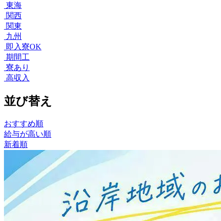
東海
関西
関東
九州
即入寮OK
期間工
寮あり
高収入
並び替え
おすすめ順
給与が高い順
新着順