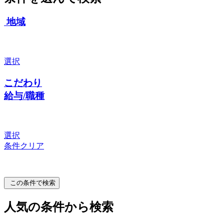
地域
選択
こだわり
給与/職種
選択
条件クリア
この条件で検索
人気の条件から検索