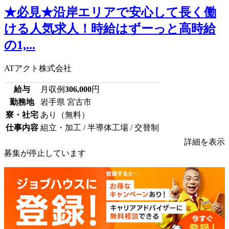
★必見★沿岸エリアで安心して長く働
ける人気求人！時給はずーっと高時給
の1,...
ATアクト株式会社
給与
月収例
306,000
円
勤務地
岩手県 宮古市
寮・社宅
あり（無料）
仕事内容
組立・加工 / 半導体工場 / 交替制
詳細を表示
募集が停止しています